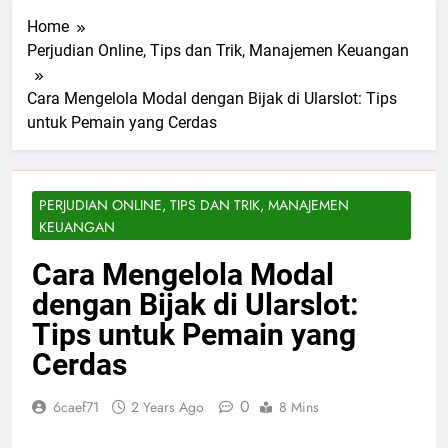
Home
Perjudian Online, Tips dan Trik, Manajemen Keuangan
Cara Mengelola Modal dengan Bijak di Ularslot: Tips
untuk Pemain yang Cerdas
PERJUDIAN ONLINE, TIPS DAN TRIK, MANAJEMEN
KEUANGAN
Cara Mengelola Modal
dengan Bijak di Ularslot:
Tips untuk Pemain yang
Cerdas
0
6caef71
2 Years Ago
8 Mins