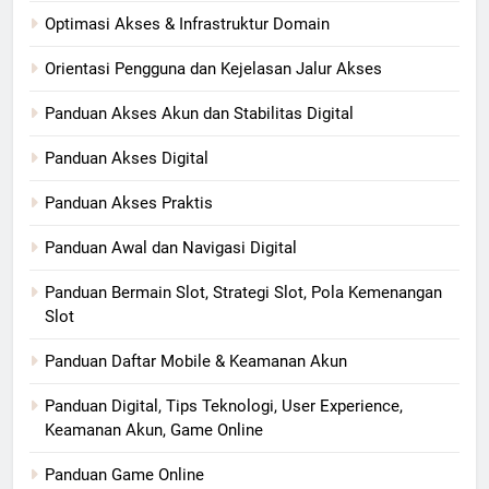
Optimasi Akses & Infrastruktur Domain
Orientasi Pengguna dan Kejelasan Jalur Akses
Panduan Akses Akun dan Stabilitas Digital
Panduan Akses Digital
Panduan Akses Praktis
Panduan Awal dan Navigasi Digital
Panduan Bermain Slot, Strategi Slot, Pola Kemenangan
Slot
Panduan Daftar Mobile & Keamanan Akun
Panduan Digital, Tips Teknologi, User Experience,
Keamanan Akun, Game Online
Panduan Game Online