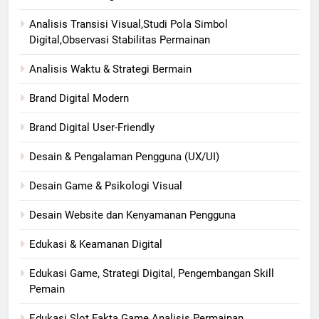
Analisis Transisi Visual,Studi Pola Simbol
Digital,Observasi Stabilitas Permainan
Analisis Waktu & Strategi Bermain
Brand Digital Modern
Brand Digital User-Friendly
Desain & Pengalaman Pengguna (UX/UI)
Desain Game & Psikologi Visual
Desain Website dan Kenyamanan Pengguna
Edukasi & Keamanan Digital
Edukasi Game, Strategi Digital, Pengembangan Skill
Pemain
Edukasi Slot Fakta Game Analisis Permainan