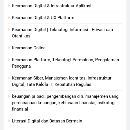
Keamanan Digital & Infrastruktur Aplikasi
Keamanan Digital & UX Platform
Keamanan Digital | Teknologi Informasi | Privasi dan
Otentikasi
Keamanan Online
Keamanan Platform, Teknologi Permainan, Pengalaman
Pengguna
Keamanan Siber, Manajemen Identitas, Infrastruktur
Digital, Tata Kelola IT, Kepatuhan Regulasi
keuangan pribadi, pengembangan diri, manajemen uang,
perencanaan keuangan, kebiasaan finansial, psikologi
finansial
Literasi Digital dan Batasan Bermain