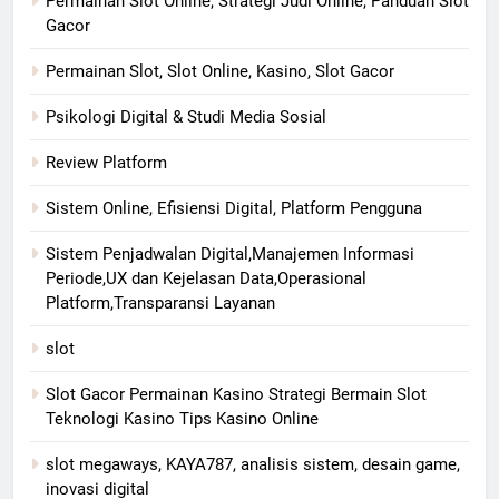
Permainan Slot Online, Strategi Judi Online, Panduan Slot
Gacor
Permainan Slot, Slot Online, Kasino, Slot Gacor
Psikologi Digital & Studi Media Sosial
Review Platform
Sistem Online, Efisiensi Digital, Platform Pengguna
Sistem Penjadwalan Digital,Manajemen Informasi
Periode,UX dan Kejelasan Data,Operasional
Platform,Transparansi Layanan
slot
Slot Gacor Permainan Kasino Strategi Bermain Slot
Teknologi Kasino Tips Kasino Online
slot megaways, KAYA787, analisis sistem, desain game,
inovasi digital