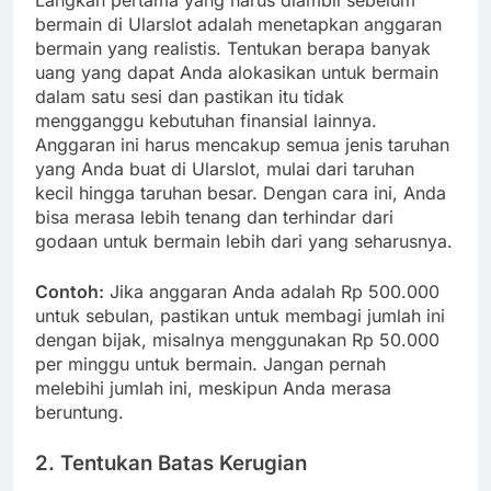
bermain di Ularslot adalah menetapkan anggaran
bermain yang realistis. Tentukan berapa banyak
uang yang dapat Anda alokasikan untuk bermain
dalam satu sesi dan pastikan itu tidak
mengganggu kebutuhan finansial lainnya.
Anggaran ini harus mencakup semua jenis taruhan
yang Anda buat di Ularslot, mulai dari taruhan
kecil hingga taruhan besar. Dengan cara ini, Anda
bisa merasa lebih tenang dan terhindar dari
godaan untuk bermain lebih dari yang seharusnya.
Contoh:
Jika anggaran Anda adalah Rp 500.000
untuk sebulan, pastikan untuk membagi jumlah ini
dengan bijak, misalnya menggunakan Rp 50.000
per minggu untuk bermain. Jangan pernah
melebihi jumlah ini, meskipun Anda merasa
beruntung.
2. Tentukan Batas Kerugian