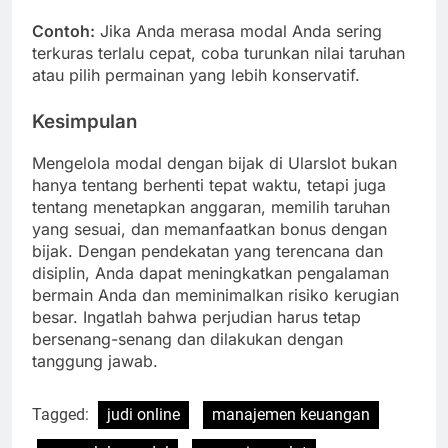
Contoh:
Jika Anda merasa modal Anda sering
terkuras terlalu cepat, coba turunkan nilai taruhan
atau pilih permainan yang lebih konservatif.
Kesimpulan
Mengelola modal dengan bijak di Ularslot bukan
hanya tentang berhenti tepat waktu, tetapi juga
tentang menetapkan anggaran, memilih taruhan
yang sesuai, dan memanfaatkan bonus dengan
bijak. Dengan pendekatan yang terencana dan
disiplin, Anda dapat meningkatkan pengalaman
bermain Anda dan meminimalkan risiko kerugian
besar. Ingatlah bahwa perjudian harus tetap
bersenang-senang dan dilakukan dengan
tanggung jawab.
Tagged:
judi online
manajemen keuangan