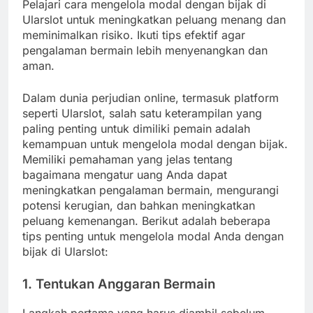
Pelajari cara mengelola modal dengan bijak di
Ularslot untuk meningkatkan peluang menang dan
meminimalkan risiko. Ikuti tips efektif agar
pengalaman bermain lebih menyenangkan dan
aman.
Dalam dunia perjudian online, termasuk platform
seperti Ularslot, salah satu keterampilan yang
paling penting untuk dimiliki pemain adalah
kemampuan untuk mengelola modal dengan bijak.
Memiliki pemahaman yang jelas tentang
bagaimana mengatur uang Anda dapat
meningkatkan pengalaman bermain, mengurangi
potensi kerugian, dan bahkan meningkatkan
peluang kemenangan. Berikut adalah beberapa
tips penting untuk mengelola modal Anda dengan
bijak di Ularslot:
1. Tentukan Anggaran Bermain
Langkah pertama yang harus diambil sebelum