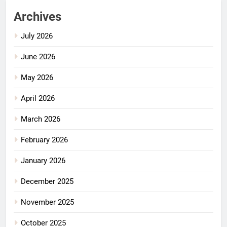
Archives
July 2026
June 2026
May 2026
April 2026
March 2026
February 2026
January 2026
December 2025
November 2025
October 2025