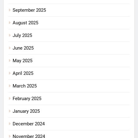
September 2025
August 2025
July 2025
June 2025
May 2025
April 2025
March 2025
February 2025
January 2025
December 2024
November 2024