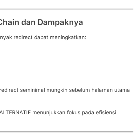
t Chain dan Dampaknya
nyak redirect dapat meningkatkan:
 redirect seminimal mungkin sebelum halaman utama
ALTERNATIF menunjukkan fokus pada efisiensi