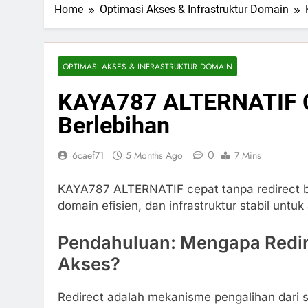
Home
Optimasi Akses & Infrastruktur Domain
OPTIMASI AKSES & INFRASTRUKTUR DOMAIN
KAYA787 ALTERNATIF C
Berlebihan
0
6caef71
5 Months Ago
7 Mins
KAYA787 ALTERNATIF cepat tanpa redirect be
domain efisien, dan infrastruktur stabil untu
Pendahuluan: Mengapa Redir
Akses?
Redirect adalah mekanisme pengalihan dari sa