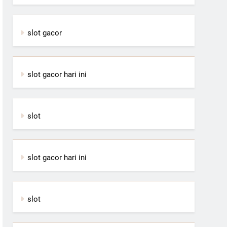
slot gacor
slot gacor hari ini
slot
slot gacor hari ini
slot