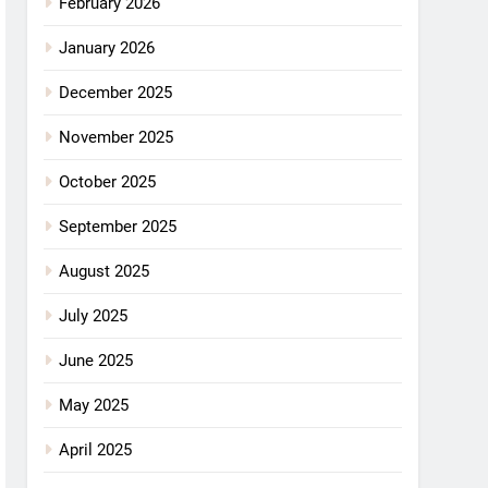
February 2026
January 2026
December 2025
November 2025
October 2025
September 2025
August 2025
July 2025
June 2025
May 2025
April 2025