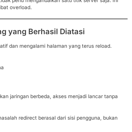
tidak perlu mengandalkan satu titik server saja. Ini
bat overload.
ng yang Berhasil Diatasi
tif dan mengalami halaman yang terus reload.
ma
n jaringan berbeda, akses menjadi lancar tanpa
salah redirect berasal dari sisi pengguna, bukan