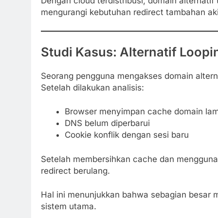
Dengan cloud terdistribusi, domain alternatif 
mengurangi kebutuhan redirect tambahan aki
Studi Kasus: Alternatif Loopi
Seorang pengguna mengakses domain alterna
Setelah dilakukan analisis:
Browser menyimpan cache domain la
DNS belum diperbarui
Cookie konflik dengan sesi baru
Setelah membersihkan cache dan menggunaka
redirect berulang.
Hal ini menunjukkan bahwa sebagian besar ma
sistem utama.