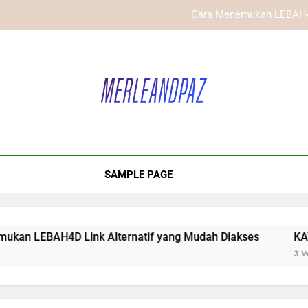
Cara Menemukan LEBAH4D
KAYA787 Alternatif sebagai Ops
KAYA787 Alternatif sebagai Jalu
Panduan Membuka EDWINSLOT L
le And Paz
Cara Menemukan LEBAH4D
Perhiasan Mewah Dan Aksesori Berkualitas Di Merle And Paz U
KAYA787 Alternatif sebagai Ops
SAMPLE PAGE
KAYA787 Alternatif sebagai Jalu
D Link Alternatif yang Mudah Diakses
KAYA787 Altern
3 Weeks Ago