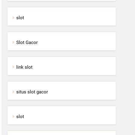
slot
Slot Gacor
link slot
situs slot gacor
slot