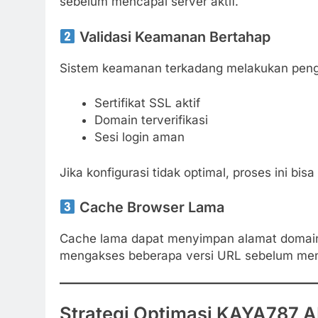
sebelum mencapai server aktif.
Validasi Keamanan Bertahap
Sistem keamanan terkadang melakukan peng
Sertifikat SSL aktif
Domain terverifikasi
Sesi login aman
Jika konfigurasi tidak optimal, proses ini bis
Cache Browser Lama
Cache lama dapat menyimpan alamat domain 
mengakses beberapa versi URL sebelum men
Strategi Optimasi KAYA787 