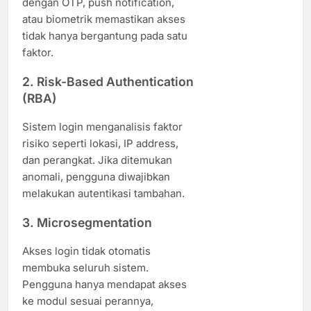
dengan OTP, push notification,
atau biometrik memastikan akses
tidak hanya bergantung pada satu
faktor.
2.
Risk-Based Authentication
(RBA)
Sistem login menganalisis faktor
risiko seperti lokasi, IP address,
dan perangkat. Jika ditemukan
anomali, pengguna diwajibkan
melakukan autentikasi tambahan.
3.
Microsegmentation
Akses login tidak otomatis
membuka seluruh sistem.
Pengguna hanya mendapat akses
ke modul sesuai perannya,