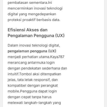
pembatasan sementara.Ini
mencerminkan inovasi teknologi
digital yang mengedepankan
proteksi proaktif berbasis data.
Efisiensi Akses dan
Pengalaman Pengguna (UX)
Dalam inovasi teknologi digital,
pengalaman pengguna (UX)
menjadi perhatian utama.Kaya787
merancang antarmuka login
dengan pendekatan sederhana dan
intuitif.Tombol aksi ditempatkan
jelas, tata letak responsif, dan
kompatibel dengan perangkat
mobile.Pengguna dapat login
dengan cepat tanpa harus
melewati langkah-langkah yang