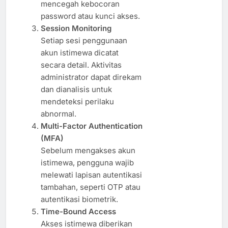
mencegah kebocoran
password atau kunci akses.
Session Monitoring
Setiap sesi penggunaan
akun istimewa dicatat
secara detail. Aktivitas
administrator dapat direkam
dan dianalisis untuk
mendeteksi perilaku
abnormal.
Multi-Factor Authentication
(MFA)
Sebelum mengakses akun
istimewa, pengguna wajib
melewati lapisan autentikasi
tambahan, seperti OTP atau
autentikasi biometrik.
Time-Bound Access
Akses istimewa diberikan