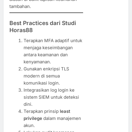
tambahan.
Best Practices dari Studi
Horas88
Terapkan MFA adaptif untuk
menjaga keseimbangan
antara keamanan dan
kenyamanan.
Gunakan enkripsi TLS
modern di semua
komunikasi login.
Integrasikan log login ke
sistem SIEM untuk deteksi
dini.
Terapkan prinsip
least
privilege
dalam manajemen
akun.