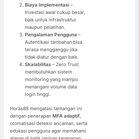
Biaya Implementasi
–
Investasi awal cukup besar,
baik untuk infrastruktur
maupun pelatihan.
Pengalaman Pengguna
–
Autentikasi tambahan bisa
terasa mengganggu jika
tidak diatur dengan baik.
Skalabilitas
– Zero Trust
membutuhkan sistem
monitoring yang mampu
menangani volume data
login tinggi.
Horas88 mengatasi tantangan ini
dengan penerapan
MFA adaptif
,
otomatisasi deteksi ancaman, serta
edukasi pengguna agar memahami
alasan di balik lapisan keamanan