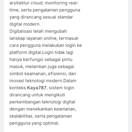
arsitektur cloud, monitoring real-
time, serta pengalaman pengguna
yang dirancang sesuai standar
digital modern.
Digitalisasi telah mengubah
lanskap layanan online, termasuk
cara pengguna melakukan login ke
platform digital.Login tidak lagi
hanya berfungsi sebagai pintu
masuk, melainkan juga sebagai
simbol keamanan, efisiensi, dan
inovasi teknologi modern.Dalam
konteks
Kaya787
, sistem login
dirancang untuk mengikuti
perkembangan teknologi digital
dengan menekankan keamanan,
skalabilitas, serta pengalaman
pengguna yang optimal.