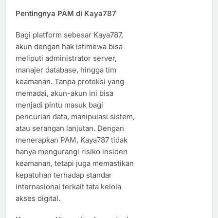
Pentingnya PAM di Kaya787
Bagi platform sebesar Kaya787,
akun dengan hak istimewa bisa
meliputi administrator server,
manajer database, hingga tim
keamanan. Tanpa proteksi yang
memadai, akun-akun ini bisa
menjadi pintu masuk bagi
pencurian data, manipulasi sistem,
atau serangan lanjutan. Dengan
menerapkan PAM, Kaya787 tidak
hanya mengurangi risiko insiden
keamanan, tetapi juga memastikan
kepatuhan terhadap standar
internasional terkait tata kelola
akses digital.