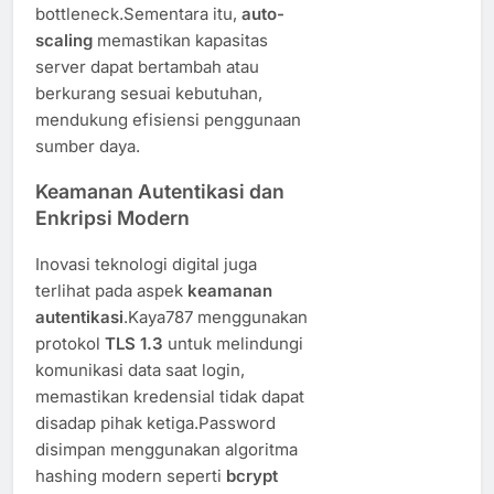
bottleneck.Sementara itu,
auto-
scaling
memastikan kapasitas
server dapat bertambah atau
berkurang sesuai kebutuhan,
mendukung efisiensi penggunaan
sumber daya.
Keamanan Autentikasi dan
Enkripsi Modern
Inovasi teknologi digital juga
terlihat pada aspek
keamanan
autentikasi
.Kaya787 menggunakan
protokol
TLS 1.3
untuk melindungi
komunikasi data saat login,
memastikan kredensial tidak dapat
disadap pihak ketiga.Password
disimpan menggunakan algoritma
hashing modern seperti
bcrypt