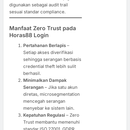
digunakan sebagai audit trail
sesuai standar compliance.
Manfaat Zero Trust pada
Horas88 Login
Pertahanan Berlapis
–
Setiap akses diverifikasi
sehingga serangan berbasis
credential theft lebih sulit
berhasil.
Minimalkan Dampak
Serangan
– Jika satu akun
diretas, microsegmentation
mencegah serangan
menyebar ke sistem lain.
Kepatuhan Regulasi
– Zero
Trust membantu memenuhi
standar ISO 27001, GDPR,