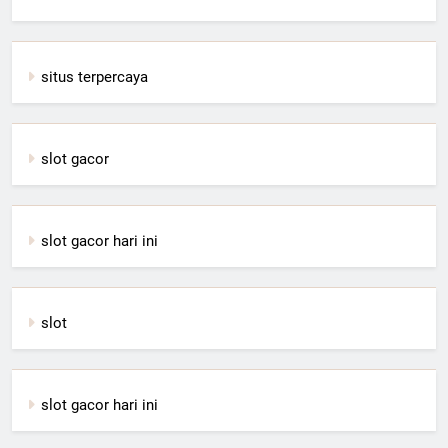
situs terpercaya
slot gacor
slot gacor hari ini
slot
slot gacor hari ini