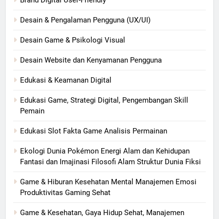
Desain & Pengalaman Pengguna (UX/UI)
Desain Game & Psikologi Visual
Desain Website dan Kenyamanan Pengguna
Edukasi & Keamanan Digital
Edukasi Game, Strategi Digital, Pengembangan Skill
Pemain
Edukasi Slot Fakta Game Analisis Permainan
Ekologi Dunia Pokémon Energi Alam dan Kehidupan
Fantasi dan Imajinasi Filosofi Alam Struktur Dunia Fiksi
Game & Hiburan Kesehatan Mental Manajemen Emosi
Produktivitas Gaming Sehat
Game & Kesehatan, Gaya Hidup Sehat, Manajemen