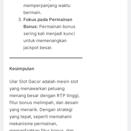
memperpanjang waktu
bermain.
Fokus pada Permainan
Bonus:
Permainan bonus
sering kali menjadi kunci
untuk memenangkan
jackpot besar.
Kesimpulan
Ular Slot Gacor adalah mesin slot
yang menawarkan peluang
menang besar dengan RTP tinggi,
fitur bonus melimpah, dan desain
yang menarik. Dengan strategi
yang tepat, seperti memahami
mekanisme permainan,
memanfaatkan fitur bonus, dan