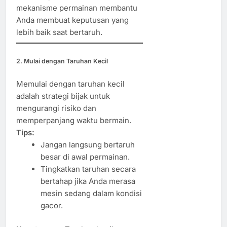
mekanisme permainan membantu
Anda membuat keputusan yang
lebih baik saat bertaruh.
2. Mulai dengan Taruhan Kecil
Memulai dengan taruhan kecil
adalah strategi bijak untuk
mengurangi risiko dan
memperpanjang waktu bermain.
Tips:
Jangan langsung bertaruh
besar di awal permainan.
Tingkatkan taruhan secara
bertahap jika Anda merasa
mesin sedang dalam kondisi
gacor.