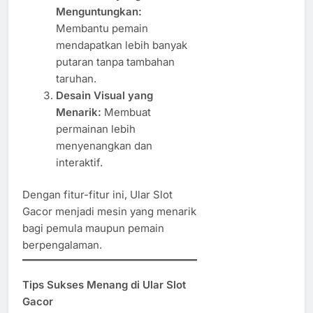
Menguntungkan:
Membantu pemain
mendapatkan lebih banyak
putaran tanpa tambahan
taruhan.
Desain Visual yang
Menarik:
Membuat
permainan lebih
menyenangkan dan
interaktif.
Dengan fitur-fitur ini, Ular Slot
Gacor menjadi mesin yang menarik
bagi pemula maupun pemain
berpengalaman.
Tips Sukses Menang di Ular Slot
Gacor