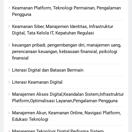
Keamanan Platform, Teknologi Permainan, Pengalaman
Pengguna
Keamanan Siber, Manajemen Identitas, Infrastruktur
Digital, Tata Kelola IT, Kepatuhan Regulasi
keuangan pribadi, pengembangan diri, manajemen uang,
perencanaan keuangan, kebiasaan finansial, psikologi
finansial
Literasi Digital dan Batasan Bermain
Literasi Keamanan Digital
Manajemen Akses Digital,Keandalan Sistem,Infrastruktur
Platform,Optimalisasi Layanan,Pengalaman Pengguna
Manajemen Akun, Keamanan Online, Navigasi Platform,
Edukasi Teknologi
Manajemen Teknologi Digital,Performa Sistem