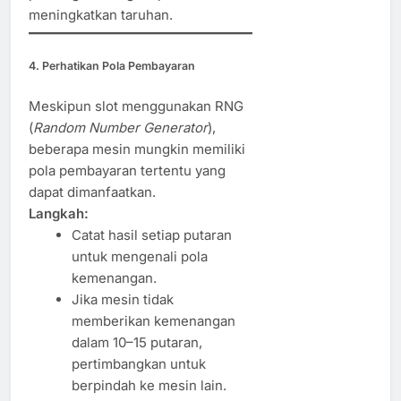
meningkatkan taruhan.
4. Perhatikan Pola Pembayaran
Meskipun slot menggunakan RNG
(
Random Number Generator
),
beberapa mesin mungkin memiliki
pola pembayaran tertentu yang
dapat dimanfaatkan.
Langkah:
Catat hasil setiap putaran
untuk mengenali pola
kemenangan.
Jika mesin tidak
memberikan kemenangan
dalam 10–15 putaran,
pertimbangkan untuk
berpindah ke mesin lain.