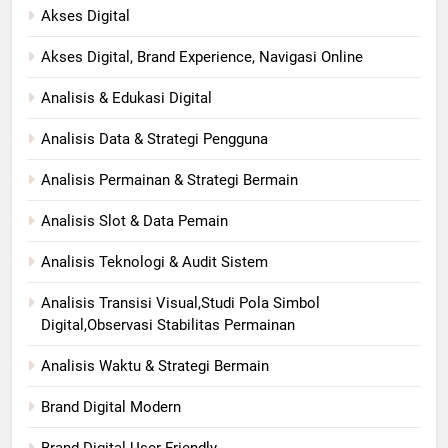
Akses Digital
Akses Digital, Brand Experience, Navigasi Online
Analisis & Edukasi Digital
Analisis Data & Strategi Pengguna
Analisis Permainan & Strategi Bermain
Analisis Slot & Data Pemain
Analisis Teknologi & Audit Sistem
Analisis Transisi Visual,Studi Pola Simbol
Digital,Observasi Stabilitas Permainan
Analisis Waktu & Strategi Bermain
Brand Digital Modern
Brand Digital User-Friendly