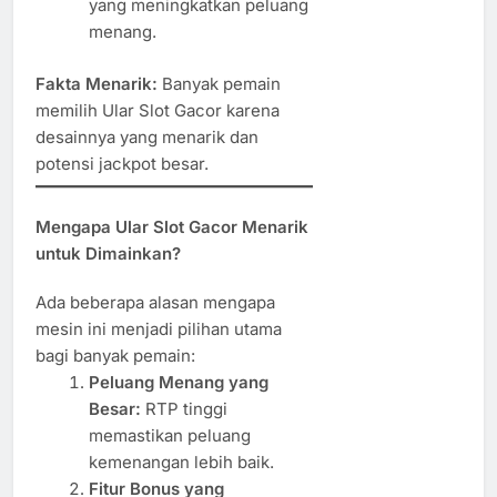
yang meningkatkan peluang
menang.
Fakta Menarik:
Banyak pemain
memilih Ular Slot Gacor karena
desainnya yang menarik dan
potensi jackpot besar.
Mengapa Ular Slot Gacor Menarik
untuk Dimainkan?
Ada beberapa alasan mengapa
mesin ini menjadi pilihan utama
bagi banyak pemain:
Peluang Menang yang
Besar:
RTP tinggi
memastikan peluang
kemenangan lebih baik.
Fitur Bonus yang