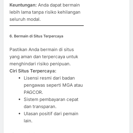
Keuntungan:
Anda dapat bermain
lebih lama tanpa risiko kehilangan
seluruh modal.
6. Bermain di Situs Terpercaya
Pastikan Anda bermain di situs
yang aman dan terpercaya untuk
menghindari risiko penipuan.
Ciri Situs Terpercaya:
Lisensi resmi dari badan
pengawas seperti MGA atau
PAGCOR.
Sistem pembayaran cepat
dan transparan.
Ulasan positif dari pemain
lain.