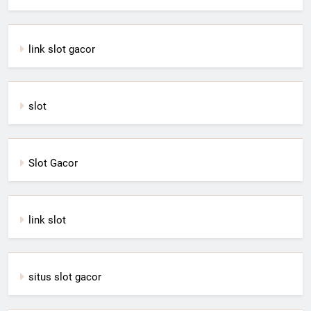
link slot gacor
slot
Slot Gacor
link slot
situs slot gacor