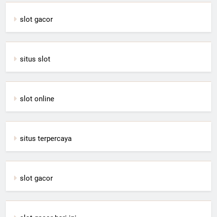
slot gacor
situs slot
slot online
situs terpercaya
slot gacor