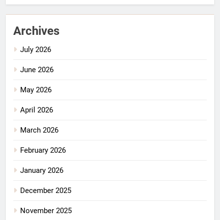
Archives
July 2026
June 2026
May 2026
April 2026
March 2026
February 2026
January 2026
December 2025
November 2025