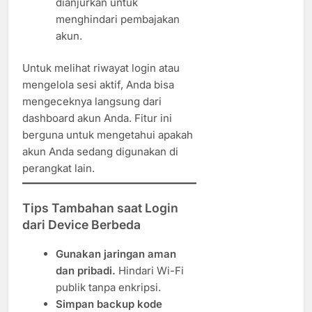
dianjurkan untuk
menghindari pembajakan
akun.
Untuk melihat riwayat login atau
mengelola sesi aktif, Anda bisa
mengeceknya langsung dari
dashboard akun Anda. Fitur ini
berguna untuk mengetahui apakah
akun Anda sedang digunakan di
perangkat lain.
Tips Tambahan saat Login
dari Device Berbeda
Gunakan jaringan aman
dan pribadi.
Hindari Wi-Fi
publik tanpa enkripsi.
Simpan backup kode