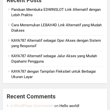
Recent Posts
Panduan Membuka EDWINSLOT Link Alternatif dengan
Lebih Praktis
Cara Menemukan LEBAH4D Link Alternatif yang Mudah
Diakses
KAYA787 Alternatif sebagai Opsi Akses dengan Sistem
yang Responsif
KAYA787 Alternatif sebagai Jalur Akses yang Mudah
Dipahami Pengguna
KAYA787 dengan Tampilan Fleksibel untuk Berbagai
Ukuran Layar
Recent Comments
A WordPress Commenter
on
Hello world!