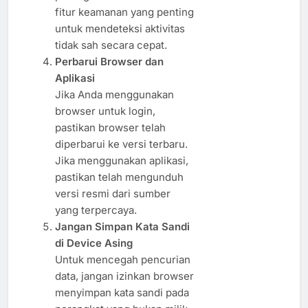
fitur keamanan yang penting
untuk mendeteksi aktivitas
tidak sah secara cepat.
Perbarui Browser dan
Aplikasi
Jika Anda menggunakan
browser untuk login,
pastikan browser telah
diperbarui ke versi terbaru.
Jika menggunakan aplikasi,
pastikan telah mengunduh
versi resmi dari sumber
yang terpercaya.
Jangan Simpan Kata Sandi
di Device Asing
Untuk mencegah pencurian
data, jangan izinkan browser
menyimpan kata sandi pada