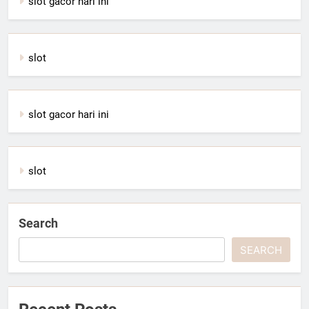
slot gacor hari ini
slot
slot gacor hari ini
slot
Search
SEARCH