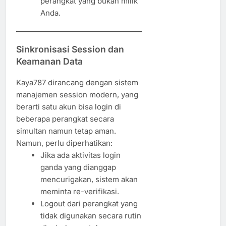
perangkat yang bukan milik
Anda.
Sinkronisasi Session dan
Keamanan Data
Kaya787 dirancang dengan sistem
manajemen session modern, yang
berarti satu akun bisa login di
beberapa perangkat secara
simultan namun tetap aman.
Namun, perlu diperhatikan:
Jika ada aktivitas login
ganda yang dianggap
mencurigakan, sistem akan
meminta re-verifikasi.
Logout dari perangkat yang
tidak digunakan secara rutin