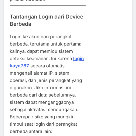
Tantangan Login dari Device
Berbeda
Login ke akun dari perangkat
berbeda, terutama untuk pertama
kalinya, dapat memicu sistem
deteksi keamanan. Ini karena
login
kaya787
secara otomatis
mengenali alamat IP, sistem
operasi, dan jenis perangkat yang
digunakan. Jika informasi ini
berbeda dari data sebelumnya,
sistem dapat menganggapnya
sebagai aktivitas mencurigakan.
Beberapa risiko yang mungkin
timbul saat login dari perangkat
berbeda antara lain: