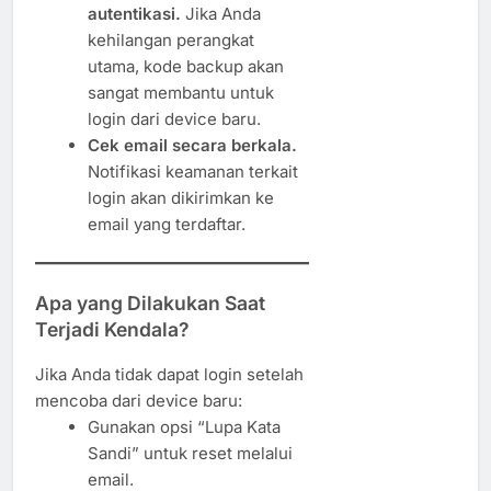
autentikasi.
Jika Anda
kehilangan perangkat
utama, kode backup akan
sangat membantu untuk
login dari device baru.
Cek email secara berkala.
Notifikasi keamanan terkait
login akan dikirimkan ke
email yang terdaftar.
Apa yang Dilakukan Saat
Terjadi Kendala?
Jika Anda tidak dapat login setelah
mencoba dari device baru:
Gunakan opsi “Lupa Kata
Sandi” untuk reset melalui
email.