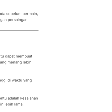
nda sebelum bermain,
ngan persaingan
ntu dapat membuat
uang menang lebih
nggi di waktu yang
entu adalah kesalahan
n lebih lama.