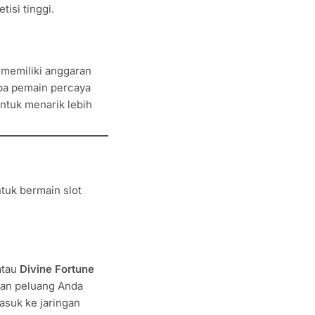
isi tinggi.
 memiliki anggaran
apa pemain percaya
ntuk menarik lebih
tuk bermain slot
tau
Divine Fortune
kan peluang Anda
asuk ke jaringan