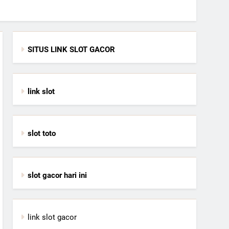
SITUS LINK SLOT GACOR
link slot
slot toto
slot gacor hari ini
link slot gacor