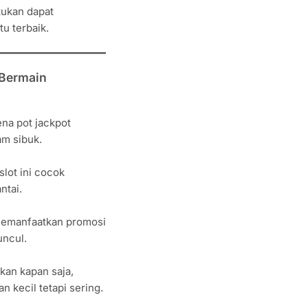
tukan dapat
u terbaik.
 Bermain
na pot jackpot
am sibuk.
slot ini cocok
ntai.
 memanfaatkan promosi
uncul.
nkan kapan saja,
 kecil tetapi sering.