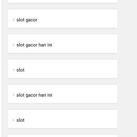
slot gacor
slot gacor hari ini
slot
slot gacor hari ini
slot