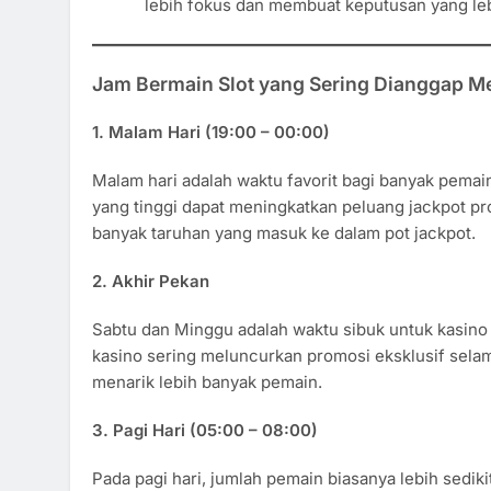
lebih fokus dan membuat keputusan yang leb
Jam Bermain Slot yang Sering Dianggap 
1. Malam Hari (19:00 – 00:00)
Malam hari adalah waktu favorit bagi banyak pemain
yang tinggi dapat meningkatkan peluang jackpot pro
banyak taruhan yang masuk ke dalam pot jackpot.
2. Akhir Pekan
Sabtu dan Minggu adalah waktu sibuk untuk kasino
kasino sering meluncurkan promosi eksklusif sela
menarik lebih banyak pemain.
3. Pagi Hari (05:00 – 08:00)
Pada pagi hari, jumlah pemain biasanya lebih sedik