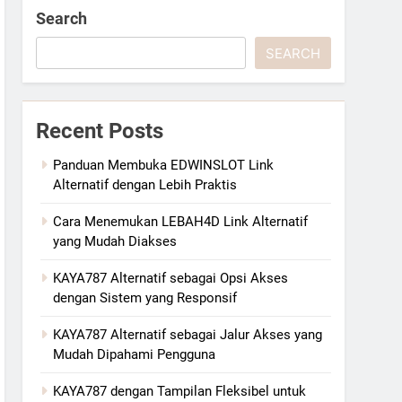
Search
SEARCH
Recent Posts
Panduan Membuka EDWINSLOT Link
Alternatif dengan Lebih Praktis
Cara Menemukan LEBAH4D Link Alternatif
yang Mudah Diakses
KAYA787 Alternatif sebagai Opsi Akses
dengan Sistem yang Responsif
KAYA787 Alternatif sebagai Jalur Akses yang
Mudah Dipahami Pengguna
KAYA787 dengan Tampilan Fleksibel untuk