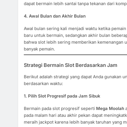
dapat bermain lebih santai tanpa tekanan dari kompet
4. Awal Bulan dan Akhir Bulan
Awal bulan sering kali menjadi waktu ketika pemain
baru untuk bermain, sedangkan akhir bulan beber
bahwa slot lebih sering memberikan kemenangan u
banyak pemain.
Strategi Bermain Slot Berdasarkan Jam
Berikut adalah strategi yang dapat Anda gunakan un
berdasarkan waktu:
1. Pilih Slot Progresif pada Jam Sibuk
Bermain pada slot progresif seperti
Mega Moolah
a
pada malam hari atau akhir pekan dapat meningkat
meraih jackpot karena lebih banyak taruhan yang m