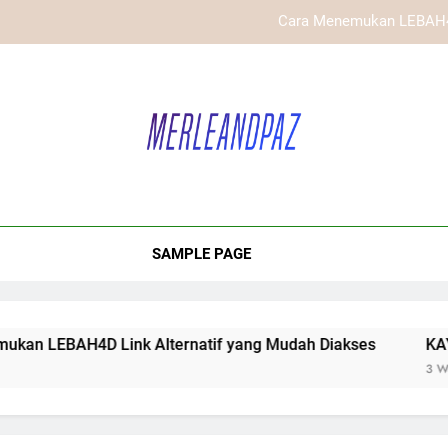
Cara Menemukan LEBAH4D
KAYA787 Alternatif sebagai Ops
KAYA787 Alternatif sebagai Jalu
Panduan Membuka EDWINSLOT L
le And Paz
Cara Menemukan LEBAH4D
Perhiasan Mewah Dan Aksesori Berkualitas Di Merle And Paz U
KAYA787 Alternatif sebagai Ops
SAMPLE PAGE
KAYA787 Alternatif sebagai Jalu
D Link Alternatif yang Mudah Diakses
KAYA787 Altern
3 Weeks Ago