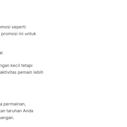
mosi seperti
 promosi ini untuk
ri
gan kecil tetapi
aktivitas pemain lebih
a permainan,
tkan taruhan Anda
nangan.