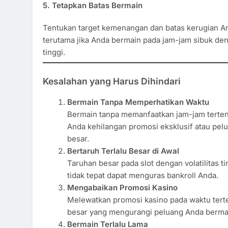
5. Tetapkan Batas Bermain
Tentukan target kemenangan dan batas kerugian A
terutama jika Anda bermain pada jam-jam sibuk de
tinggi.
Kesalahan yang Harus Dihindari
Bermain Tanpa Memperhatikan Waktu
Bermain tanpa memanfaatkan jam-jam terte
Anda kehilangan promosi eksklusif atau pel
besar.
Bertaruh Terlalu Besar di Awal
Taruhan besar pada slot dengan volatilitas ti
tidak tepat dapat menguras bankroll Anda.
Mengabaikan Promosi Kasino
Melewatkan promosi kasino pada waktu tert
besar yang mengurangi peluang Anda bermai
Bermain Terlalu Lama