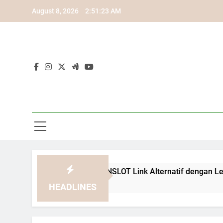
Skip
August 8, 2026
2:51:24 AM
to
content
Mer
Dapatkan 
 Membuka EDWINSLOT Link Alternatif dengan Lebih Praktis
Ago
HEADLINES