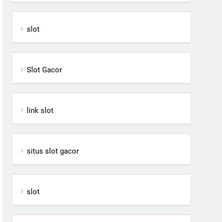
slot
Slot Gacor
link slot
situs slot gacor
slot