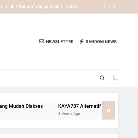
 Link Alternatif yang Mudah Diakses
i Akses dengan Sistem yang Responsif
r Akses yang Mudah Dipahami Pengguna
NEWSLETTER
RANDOM NEWS
ink Alternatif dengan Lebih Praktis
 Link Alternatif yang Mudah Diakses
ntuk Melengkapi Gaya Anda.
i Akses dengan Sistem yang Responsif
r Akses yang Mudah Dipahami Pengguna
Diakses
KAYA787 Alternatif sebagai Opsi Akses dengan
3 Weeks Ago