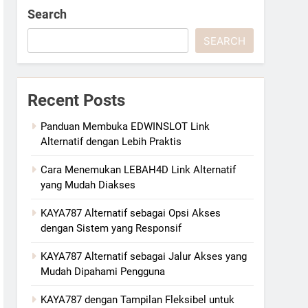
Search
SEARCH
Recent Posts
Panduan Membuka EDWINSLOT Link
Alternatif dengan Lebih Praktis
Cara Menemukan LEBAH4D Link Alternatif
yang Mudah Diakses
KAYA787 Alternatif sebagai Opsi Akses
dengan Sistem yang Responsif
KAYA787 Alternatif sebagai Jalur Akses yang
Mudah Dipahami Pengguna
KAYA787 dengan Tampilan Fleksibel untuk