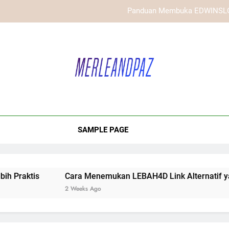
Cara Menemukan LEBAH4D
KAYA787 Alternatif sebagai Ops
KAYA787 Alternatif sebagai Jalu
Panduan Membuka EDWINSLOT L
le And Paz
Cara Menemukan LEBAH4D
Perhiasan Mewah Dan Aksesori Berkualitas Di Merle And Paz U
KAYA787 Alternatif sebagai Ops
SAMPLE PAGE
KAYA787 Alternatif sebagai Jalu
Cara Menemukan LEBAH4D Link Alternatif yang Mudah 
2 Weeks Ago