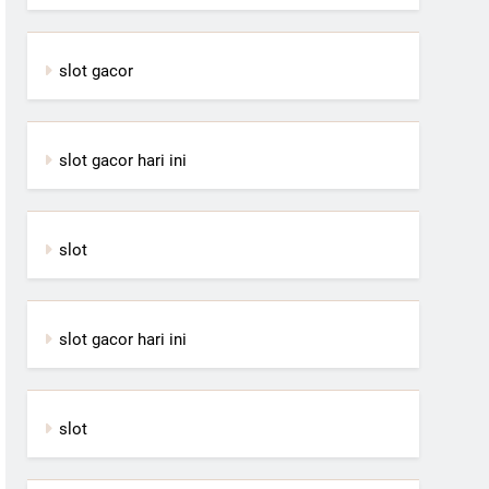
slot gacor
slot gacor hari ini
slot
slot gacor hari ini
slot