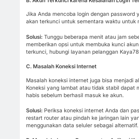
B. Akun Terkunci karena Kesalahan Login Te
Jika Anda mencoba login dengan password ya
akan terkunci untuk sementara waktu untuk 
Solusi:
Tunggu beberapa menit atau jam sebe
memberikan opsi untuk membuka kunci akun me
terkunci, hubungi layanan pelanggan Kaya787
C. Masalah Koneksi Internet
Masalah koneksi internet juga bisa menjadi 
Koneksi yang lambat atau tidak stabil dapa
habis sebelum berhasil masuk ke akun.
Solusi:
Periksa koneksi internet Anda dan pa
restart router atau pindah ke jaringan lain ya
menggunakan data seluler sebagai alternatif.