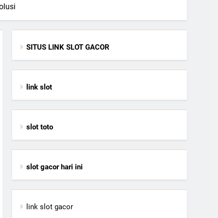
olusi
SITUS LINK SLOT GACOR
link slot
slot toto
slot gacor hari ini
link slot gacor