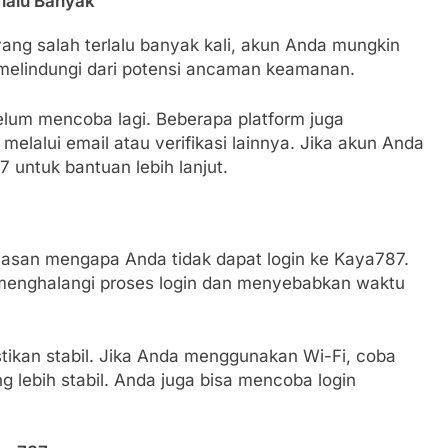
rlalu Banyak
ng salah terlalu banyak kali, akun Anda mungkin
melindungi dari potensi ancaman keamanan.
lum mencoba lagi. Beberapa platform juga
lalui email atau verifikasi lainnya. Jika akun Anda
 untuk bantuan lebih lanjut.
alasan mengapa Anda tidak dapat login ke Kaya787.
t menghalangi proses login dan menyebabkan waktu
stikan stabil. Jika Anda menggunakan Wi-Fi, coba
ng lebih stabil. Anda juga bisa mencoba login