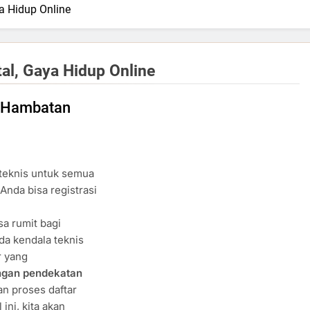
a Hidup Online
al, Gaya Hidup Online
pa Hambatan
 teknis untuk semua
Anda bisa registrasi
sa rumit bagi
da kendala teknis
r yang
ngan pendekatan
n proses daftar
ini, kita akan