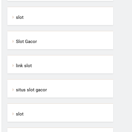
slot
Slot Gacor
link slot
situs slot gacor
slot