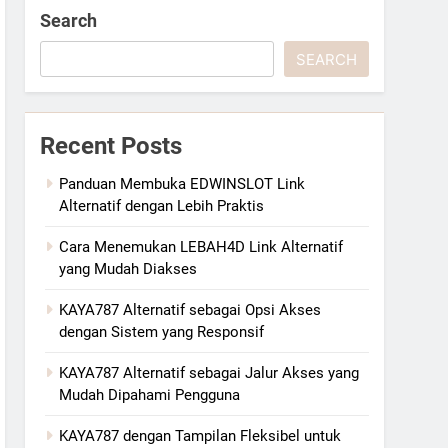
Search
SEARCH
Recent Posts
Panduan Membuka EDWINSLOT Link
Alternatif dengan Lebih Praktis
Cara Menemukan LEBAH4D Link Alternatif
yang Mudah Diakses
KAYA787 Alternatif sebagai Opsi Akses
dengan Sistem yang Responsif
KAYA787 Alternatif sebagai Jalur Akses yang
Mudah Dipahami Pengguna
KAYA787 dengan Tampilan Fleksibel untuk