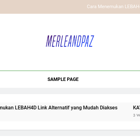
Cara Menemukan LEBAH4D
KAYA787 Alternatif sebagai Ops
KAYA787 Alternatif sebagai Jalu
Panduan Membuka EDWINSLOT L
le And Paz
Cara Menemukan LEBAH4D
Perhiasan Mewah Dan Aksesori Berkualitas Di Merle And Paz U
KAYA787 Alternatif sebagai Ops
SAMPLE PAGE
KAYA787 Alternatif sebagai Jalu
D Link Alternatif yang Mudah Diakses
KAYA787 Altern
3 Weeks Ago