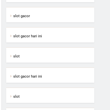
slot gacor
slot gacor hari ini
slot
slot gacor hari ini
slot