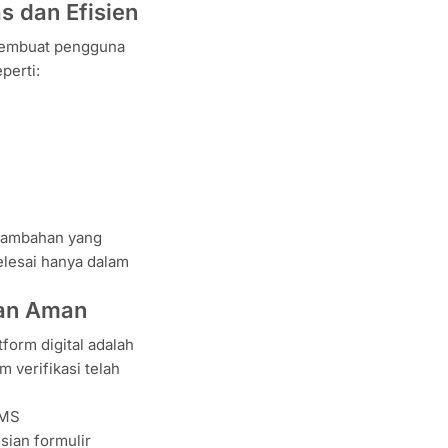
s dan Efisien
 membuat pengguna
perti:
 tambahan yang
elesai hanya dalam
dan Aman
tform digital adalah
m verifikasi telah
SMS
sian formulir