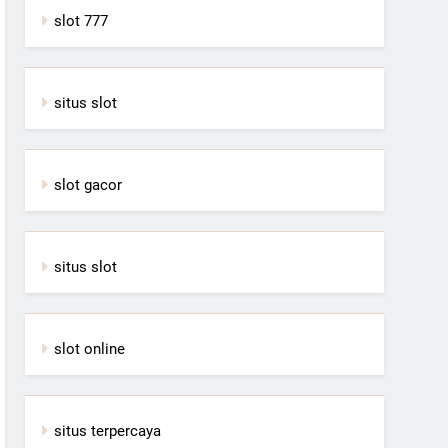
slot 777
situs slot
slot gacor
situs slot
slot online
situs terpercaya