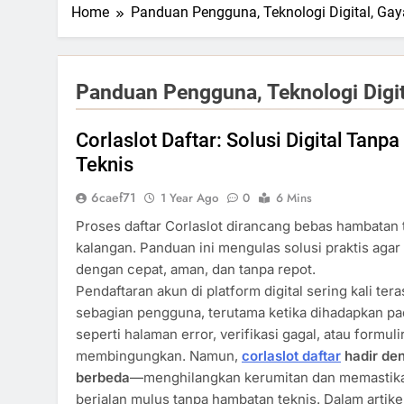
Home
Panduan Pengguna, Teknologi Digital, Gay
Panduan Pengguna, Teknologi Digit
Corlaslot Daftar: Solusi Digital Tan
Teknis
6caef71
1 Year Ago
0
6 Mins
Proses daftar Corlaslot dirancang bebas hambatan
kalangan. Panduan ini mengulas solusi praktis agar 
dengan cepat, aman, dan tanpa repot.
Pendaftaran akun di platform digital sering kali tera
sebagian pengguna, terutama ketika dihadapkan pa
seperti halaman error, verifikasi gagal, atau formuli
membingungkan. Namun,
corlaslot daftar
hadir de
berbeda
—menghilangkan kerumitan dan memastika
berjalan mulus tanpa hambatan teknis. Dalam artikel 