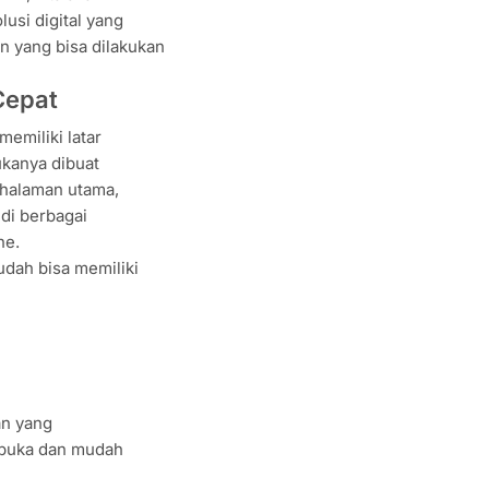
usi digital yang
n yang bisa dilakukan
Cepat
emiliki latar
ukanya dibuat
 halaman utama,
di berbagai
ne.
dah bisa memiliki
an yang
rbuka dan mudah