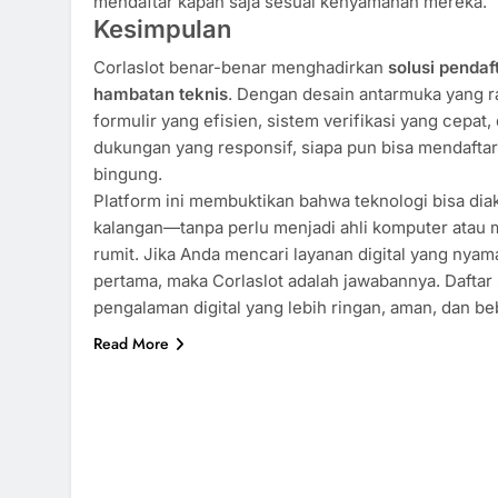
mendaftar kapan saja sesuai kenyamanan mereka.
Kesimpulan
Corlaslot benar-benar menghadirkan
solusi pendaf
hambatan teknis
. Dengan desain antarmuka yang 
formulir yang efisien, sistem verifikasi yang cepat,
dukungan yang responsif, siapa pun bisa mendaftar 
bingung.
Platform ini membuktikan bahwa teknologi bisa di
kalangan—tanpa perlu menjadi ahli komputer atau 
rumit. Jika Anda mencari layanan digital yang nyam
pertama, maka Corlaslot adalah jawabannya. Daftar 
pengalaman digital yang lebih ringan, aman, dan b
Read More