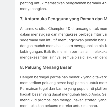
penting untuk memastikan pengalaman bermain And
menyenangkan.
7.
Antarmuka Pengguna yang Ramah dan 
Antarmuka situs Champion4D dirancang untuk me
dalam menavigasi dan mengakses berbagai fitur ya
sederhana dan intuitif memungkinkan pemain baru 
dengan mudah memahami cara menggunakan platfo
kebingungan. Baik itu memilih permainan, melakuka
mengakses fitur lainnya, semua bisa dilakukan de
8.
Peluang Menang Besar
Dengan berbagai permainan menarik yang ditawar
memberikan peluang besar bagi pemain untuk mer
Permainan togel dan kasino yang populer di platfo
hadiah besar yang dapat mengubah hidup Anda. Sel
mengikuti promosi dan menggunakan strategi yang 
meningkatkan peluang mereka untuk menang.