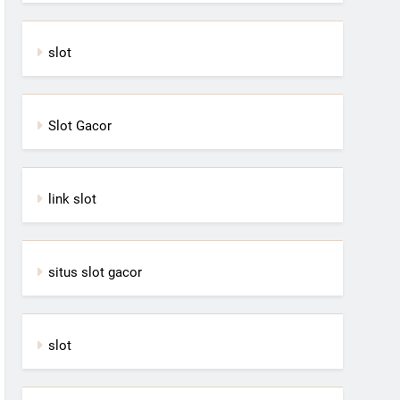
slot
Slot Gacor
link slot
situs slot gacor
slot