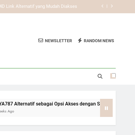
 Link Alternatif yang Mudah Diakses
i Akses dengan Sistem yang Responsif
r Akses yang Mudah Dipahami Pengguna
NEWSLETTER
RANDOM NEWS
ink Alternatif dengan Lebih Praktis
 Link Alternatif yang Mudah Diakses
ntuk Melengkapi Gaya Anda.
i Akses dengan Sistem yang Responsif
r Akses yang Mudah Dipahami Pengguna
atif sebagai Opsi Akses dengan Sistem yang Responsif