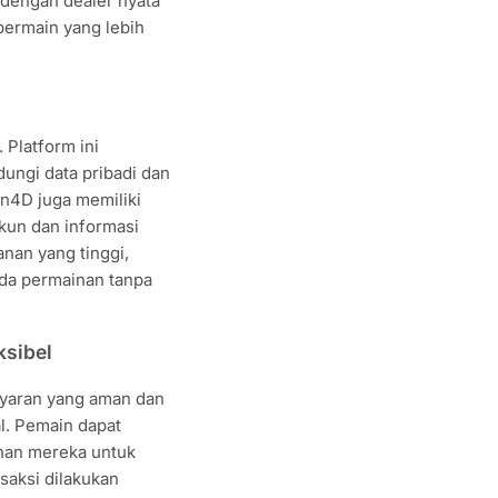
dengan dealer nyata
bermain yang lebih
Platform ini
ungi data pribadi dan
on4D juga memiliki
kun dan informasi
nan yang tinggi,
da permainan tanpa
sibel
aran yang aman dan
al. Pemain dapat
han mereka untuk
saksi dilakukan