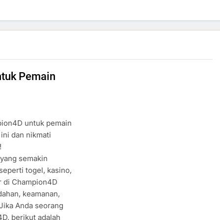
ntuk Pemain
ion4D untuk pemain
ini dan nikmati
!
e yang semakin
perti togel, kasino,
tar di Champion4D
dahan, keamanan,
Jika Anda seorang
D, berikut adalah