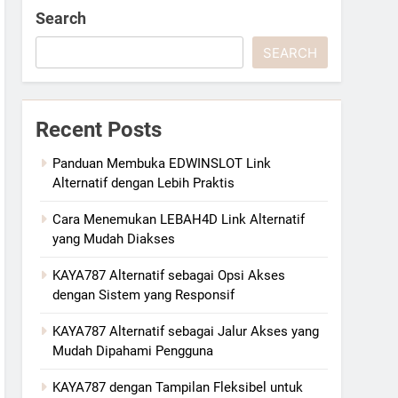
Search
SEARCH
Recent Posts
Panduan Membuka EDWINSLOT Link
Alternatif dengan Lebih Praktis
Cara Menemukan LEBAH4D Link Alternatif
yang Mudah Diakses
KAYA787 Alternatif sebagai Opsi Akses
dengan Sistem yang Responsif
KAYA787 Alternatif sebagai Jalur Akses yang
Mudah Dipahami Pengguna
KAYA787 dengan Tampilan Fleksibel untuk