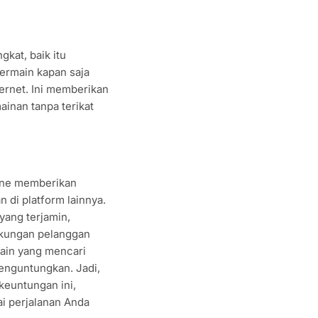
kat, baik itu
ermain kapan saja
ternet. Ini memberikan
ainan tanpa terikat
ine memberikan
 di platform lainnya.
yang terjamin,
ukungan pelanggan
main yang mencari
enguntungkan. Jadi,
keuntungan ini,
i perjalanan Anda