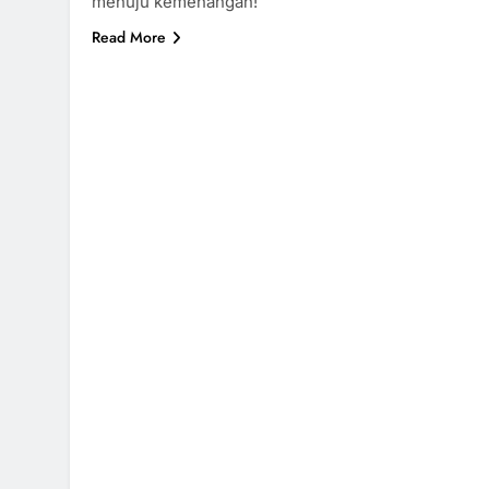
menuju kemenangan!
Read More