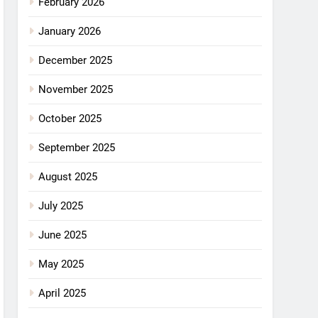
February 2026
January 2026
December 2025
November 2025
October 2025
September 2025
August 2025
July 2025
June 2025
May 2025
April 2025