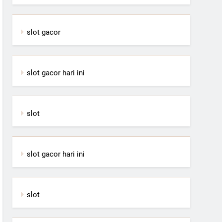
slot gacor
slot gacor hari ini
slot
slot gacor hari ini
slot