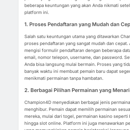
beberapa keuntungan yang akan Anda nikmati setel
platform ini.
1.
Proses Pendaftaran yang Mudah dan Cep
Salah satu keuntungan utama yang ditawarkan Ch
proses pendaftaran yang sangat mudah dan cepat. 
mengisi formulir pendaftaran dengan beberapa data
email, nomor telepon, username, dan password. Sete
Anda bisa langsung mulai bermain. Proses yang ti
banyak waktu ini membuat pemain baru dapat sege
menikmati permainan tanpa hambatan.
2.
Berbagai Pilihan Permainan yang Menari
Champion4D menyediakan berbagai jenis permaina
menghibur. Pemain dapat memilih permainan sesua
mereka, mulai dari togel, permainan kasino seperti 
hingga slot online. Platform ini juga menawarkan p