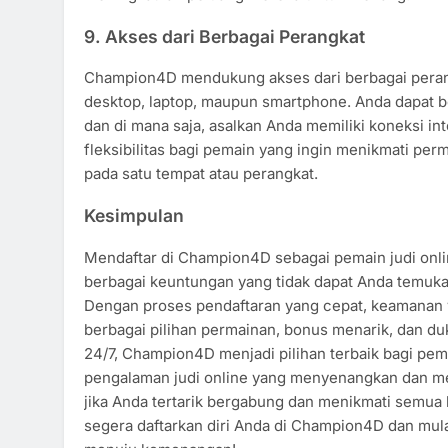
9.
Akses dari Berbagai Perangkat
Champion4D mendukung akses dari berbagai perang
desktop, laptop, maupun smartphone. Anda dapat b
dan di mana saja, asalkan Anda memiliki koneksi in
fleksibilitas bagi pemain yang ingin menikmati perm
pada satu tempat atau perangkat.
Kesimpulan
Mendaftar di Champion4D sebagai pemain judi onl
berbagai keuntungan yang tidak dapat Anda temukan
Dengan proses pendaftaran yang cepat, keamanan 
berbagai pilihan permainan, bonus menarik, dan d
24/7, Champion4D menjadi pilihan terbaik bagi pe
pengalaman judi online yang menyenangkan dan m
jika Anda tertarik bergabung dan menikmati semua 
segera daftarkan diri Anda di Champion4D dan mula