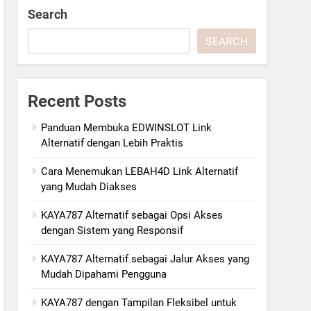
Search
SEARCH
Recent Posts
Panduan Membuka EDWINSLOT Link
Alternatif dengan Lebih Praktis
Cara Menemukan LEBAH4D Link Alternatif
yang Mudah Diakses
KAYA787 Alternatif sebagai Opsi Akses
dengan Sistem yang Responsif
KAYA787 Alternatif sebagai Jalur Akses yang
Mudah Dipahami Pengguna
KAYA787 dengan Tampilan Fleksibel untuk