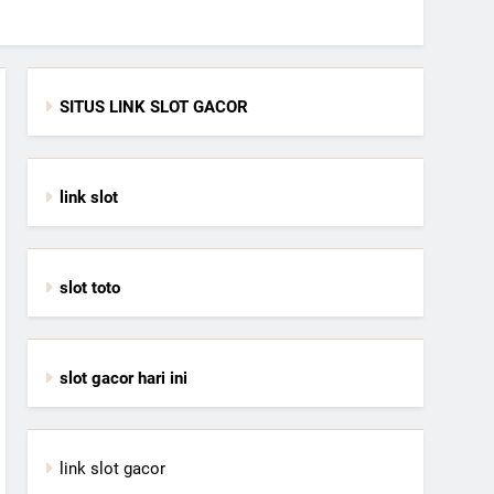
SITUS LINK SLOT GACOR
link slot
slot toto
slot gacor hari ini
link slot gacor