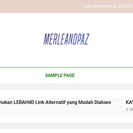
Cara Menemukan LEBAH4D
KAYA787 Alternatif sebagai Ops
KAYA787 Alternatif sebagai Jalu
Panduan Membuka EDWINSLOT L
le And Paz
Cara Menemukan LEBAH4D
Perhiasan Mewah Dan Aksesori Berkualitas Di Merle And Paz U
KAYA787 Alternatif sebagai Ops
SAMPLE PAGE
KAYA787 Alternatif sebagai Jalu
D Link Alternatif yang Mudah Diakses
KAYA787 Alter
3 Weeks Ago