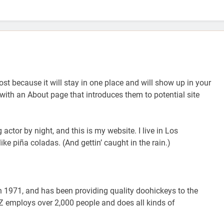
ost because it will stay in one place and will show up in your
with an About page that introduces them to potential site
 actor by night, and this is my website. I live in Los
ke piña coladas. (And gettin’ caught in the rain.)
971, and has been providing quality doohickeys to the
YZ employs over 2,000 people and does all kinds of