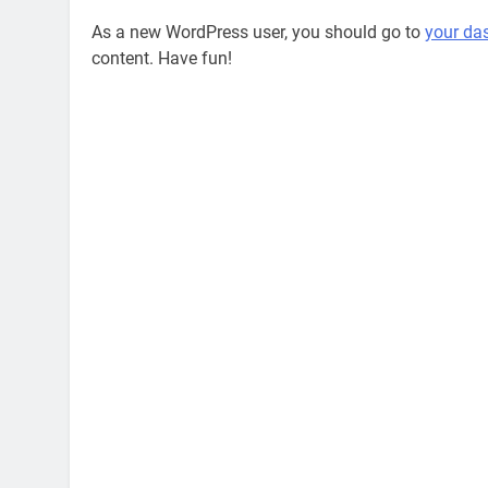
As a new WordPress user, you should go to
your da
content. Have fun!