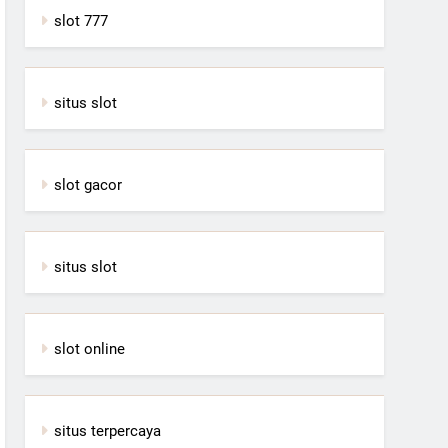
slot 777
situs slot
slot gacor
situs slot
slot online
situs terpercaya