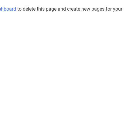
shboard
to delete this page and create new pages for your