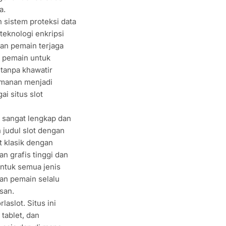
a.
 sistem proteksi data
eknologi enkripsi
gan pemain terjaga
i pemain untuk
 tanpa khawatir
amanan menjadi
i situs slot
t sangat lengkap dan
 judul slot dengan
t klasik dengan
n grafis tinggi dan
untuk semua jenis
an pemain selalu
san.
aslot. Situs ini
tablet, dan