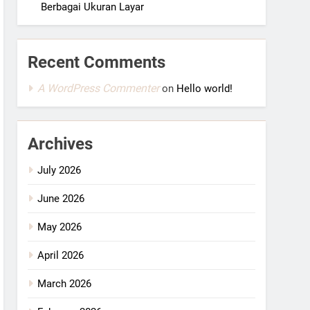
Berbagai Ukuran Layar
Recent Comments
A WordPress Commenter
on
Hello world!
Archives
July 2026
June 2026
May 2026
April 2026
March 2026