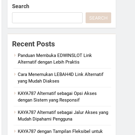
Search
SEARCH
Recent Posts
Panduan Membuka EDWINSLOT Link
Alternatif dengan Lebih Praktis
Cara Menemukan LEBAH4D Link Alternatif
yang Mudah Diakses
KAYA787 Alternatif sebagai Opsi Akses
dengan Sistem yang Responsif
KAYA787 Alternatif sebagai Jalur Akses yang
Mudah Dipahami Pengguna
KAYA787 dengan Tampilan Fleksibel untuk