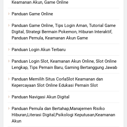
Keamanan Akun, Game Online
Panduan Game Online
Panduan Game Online, Tips Login Aman, Tutorial Game
Digital, Strategi Bermain Pokemon, Hiburan Interaktif,
Panduan Pemula, Keamanan Akun Game
Panduan Login Akun Terbaru
Panduan Login Slot, Keamanan Akun Online, Slot Online
Lengkap, Tips Pemain Baru, Gaming Bertanggung Jawab
Panduan Memilih Situs CorlaSlot Keamanan dan
Kepercayaan Slot Online Edukasi Pemain Slot
Panduan Navigasi Akun Digital
Panduan Pemula dan Bertahap,Manajemen Risiko
Hiburan,Literasi Digital,Psikologi Keputusan,Keamanan
Akun