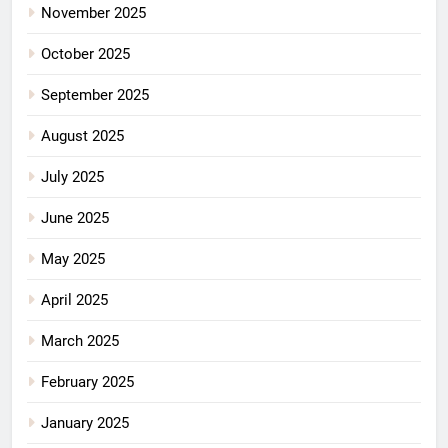
November 2025
October 2025
September 2025
August 2025
July 2025
June 2025
May 2025
April 2025
March 2025
February 2025
January 2025