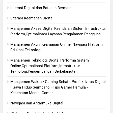
Literasi Digital dan Batasan Bermain
Literasi Keamanan Digital
Manajemen Akses Digital,Keandalan Sistem,Infrastruktur
Platform,Optimalisasi Layanan,Pengalaman Pengguna
Manajemen Akun, Keamanan Online, Navigasi Platform,
Edukasi Teknologi
Manajemen Teknologi Digital,Performa Sistem
Online,Optimalisasi Platform,Infrastruktur
Teknologi,Pengembangan Berkelanjutan
Manajemen Waktu • Gaming Sehat • Produktivitas Digital
• Gaya Hidup Seimbang • Tips Gamer Pemula •
Kesehatan Mental Gamer
Navigasi dan Antarmuka Digital