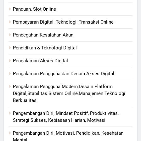
Panduan, Slot Online
Pembayaran Digital, Teknologi, Transaksi Online
Pencegahan Kesalahan Akun
Pendidikan & Teknologi Digital
Pengalaman Akses Digital
Pengalaman Pengguna dan Desain Akses Digital
Pengalaman Pengguna Modern,Desain Platform
Digital,Stabilitas Sistem Online,Manajemen Teknologi
Berkualitas
Pengembangan Diri, Mindset Positif, Produktivitas,
Strategi Sukses, Kebiasaan Harian, Motivasi
Pengembangan Diri, Motivasi, Pendidikan, Kesehatan
Mental