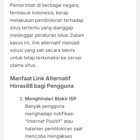
Pemerintah di berbagai negara,
termasuk Indonesia, kerap
melakukan pemblokiran terhadap
situs tertentu yang dianggap
melanggar peraturan lokal. Dalam
kasus ini, link alternatif menjadi
solusi yang sah secara teknis
untuk tetap terkoneksi ke server
utama situs.
Manfaat Link Alternatif
Horas88 bagi Pengguna
Menghindari Blokir ISP
Banyak pengguna
menghadapi notifikasi
“Internet Positif” atau
halaman pemblokiran saat
mencoba mengakses