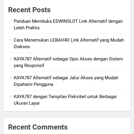
Recent Posts
Panduan Membuka EDWINSLOT Link Alternatif dengan
Lebih Praktis
Cara Menemukan LEBAH4D Link Alternatif yang Mudah
Diakses
KAYA787 Alternatif sebagai Opsi Akses dengan Sistem
yang Responsif
KAYA787 Alternatif sebagai Jalur Akses yang Mudah
Dipahami Pengguna
KAYA787 dengan Tampilan Fleksibel untuk Berbagai
Ukuran Layar
Recent Comments