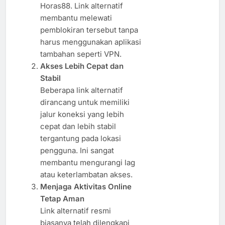
Horas88. Link alternatif
membantu melewati
pemblokiran tersebut tanpa
harus menggunakan aplikasi
tambahan seperti VPN.
Akses Lebih Cepat dan
Stabil
Beberapa link alternatif
dirancang untuk memiliki
jalur koneksi yang lebih
cepat dan lebih stabil
tergantung pada lokasi
pengguna. Ini sangat
membantu mengurangi lag
atau keterlambatan akses.
Menjaga Aktivitas Online
Tetap Aman
Link alternatif resmi
biasanya telah dilengkapi