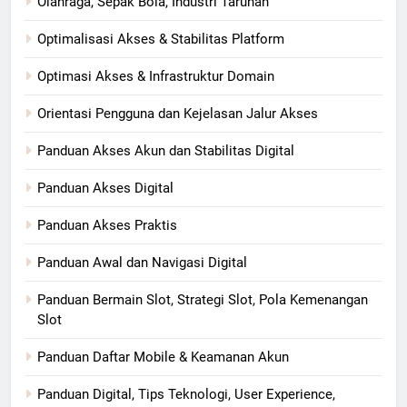
Olahraga, Sepak Bola, Industri Taruhan
Optimalisasi Akses & Stabilitas Platform
Optimasi Akses & Infrastruktur Domain
Orientasi Pengguna dan Kejelasan Jalur Akses
Panduan Akses Akun dan Stabilitas Digital
Panduan Akses Digital
Panduan Akses Praktis
Panduan Awal dan Navigasi Digital
Panduan Bermain Slot, Strategi Slot, Pola Kemenangan
Slot
Panduan Daftar Mobile & Keamanan Akun
Panduan Digital, Tips Teknologi, User Experience,