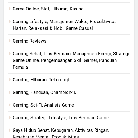
Game Online, Slot, Hiburan, Kasino
Gaming Lifestyle, Manajemen Waktu, Produktivitas
Harian, Relaksasi & Hobi, Game Casual
Gaming Reviews
Gaming Sehat, Tips Bermain, Manajemen Energi, Strategi
Game Online, Pengembangan Skill Gamer, Panduan
Pemula
Gaming, Hiburan, Teknologi
Gaming, Panduan, Champion4D
Gaming, Sci-Fi, Analisis Game
Gaming, Strategi, Lifestyle, Tips Bermain Game
Gaya Hidup Sehat, Kebugaran, Aktivitas Ringan,
Kesehatan Mental, Produktivitas