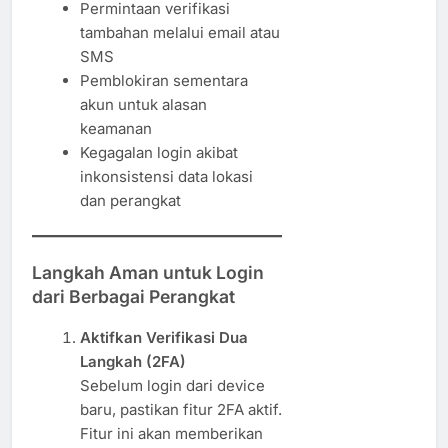
Permintaan verifikasi
tambahan melalui email atau
SMS
Pemblokiran sementara
akun untuk alasan
keamanan
Kegagalan login akibat
inkonsistensi data lokasi
dan perangkat
Langkah Aman untuk Login
dari Berbagai Perangkat
Aktifkan Verifikasi Dua
Langkah (2FA)
Sebelum login dari device
baru, pastikan fitur 2FA aktif.
Fitur ini akan memberikan