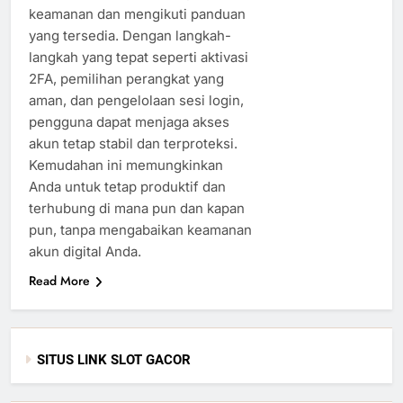
keamanan dan mengikuti panduan
yang tersedia. Dengan langkah-
langkah yang tepat seperti aktivasi
2FA, pemilihan perangkat yang
aman, dan pengelolaan sesi login,
pengguna dapat menjaga akses
akun tetap stabil dan terproteksi.
Kemudahan ini memungkinkan
Anda untuk tetap produktif dan
terhubung di mana pun dan kapan
pun, tanpa mengabaikan keamanan
akun digital Anda.
Read More
SITUS LINK SLOT GACOR