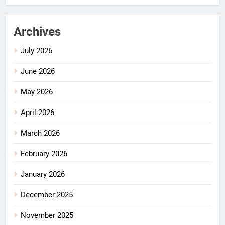
Archives
July 2026
June 2026
May 2026
April 2026
March 2026
February 2026
January 2026
December 2025
November 2025