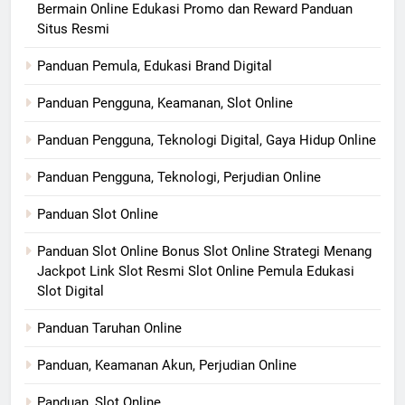
Bermain Online Edukasi Promo dan Reward Panduan
Situs Resmi
Panduan Pemula, Edukasi Brand Digital
Panduan Pengguna, Keamanan, Slot Online
Panduan Pengguna, Teknologi Digital, Gaya Hidup Online
Panduan Pengguna, Teknologi, Perjudian Online
Panduan Slot Online
Panduan Slot Online Bonus Slot Online Strategi Menang
Jackpot Link Slot Resmi Slot Online Pemula Edukasi
Slot Digital
Panduan Taruhan Online
Panduan, Keamanan Akun, Perjudian Online
Panduan, Slot Online