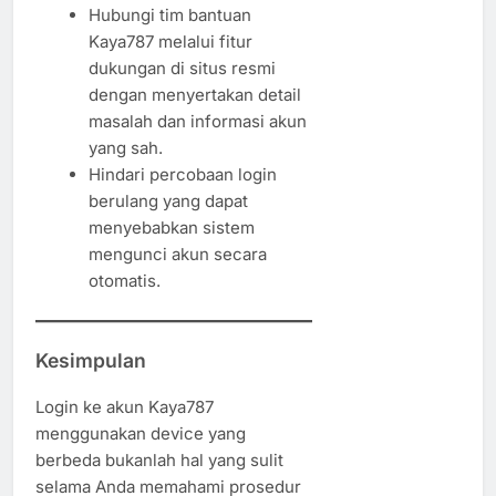
Hubungi tim bantuan
Kaya787 melalui fitur
dukungan di situs resmi
dengan menyertakan detail
masalah dan informasi akun
yang sah.
Hindari percobaan login
berulang yang dapat
menyebabkan sistem
mengunci akun secara
otomatis.
Kesimpulan
Login ke akun Kaya787
menggunakan device yang
berbeda bukanlah hal yang sulit
selama Anda memahami prosedur