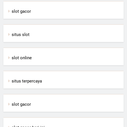
slot gacor
situs slot
slot online
situs terpercaya
slot gacor