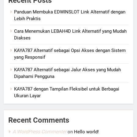
Recent Posts
Panduan Membuka EDWINSLOT Link Alternatif dengan
Lebih Praktis
Cara Menemukan LEBAH4D Link Alternatif yang Mudah
Diakses
KAYA787 Alternatif sebagai Opsi Akses dengan Sistem
yang Responsif
KAYA787 Alternatif sebagai Jalur Akses yang Mudah
Dipahami Pengguna
KAYA787 dengan Tampilan Fleksibel untuk Berbagai
Ukuran Layar
Recent Comments
A WordPress Commenter
on
Hello world!