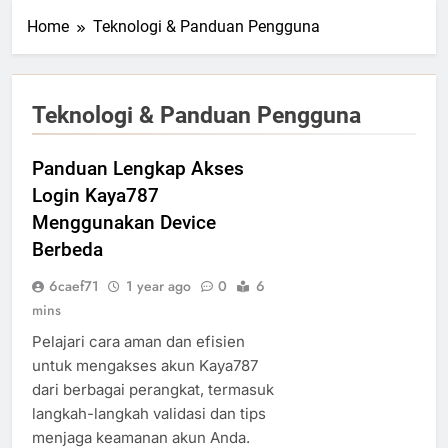
Home
Teknologi & Panduan Pengguna
Teknologi & Panduan Pengguna
Panduan Lengkap Akses
Login Kaya787
Menggunakan Device
Berbeda
6caef71
1 year ago
0
6
mins
Pelajari cara aman dan efisien
untuk mengakses akun Kaya787
dari berbagai perangkat, termasuk
langkah-langkah validasi dan tips
menjaga keamanan akun Anda.