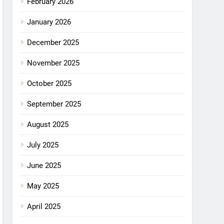
February 2026
January 2026
December 2025
November 2025
October 2025
September 2025
August 2025
July 2025
June 2025
May 2025
April 2025