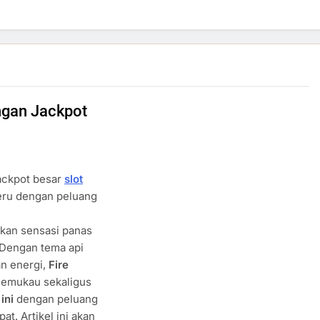
engan Jackpot
jackpot besar
slot
eru dengan peluang
kan sensasi panas
 Dengan tema api
n energi,
Fire
emukau sekaligus
ini
dengan peluang
at. Artikel ini akan