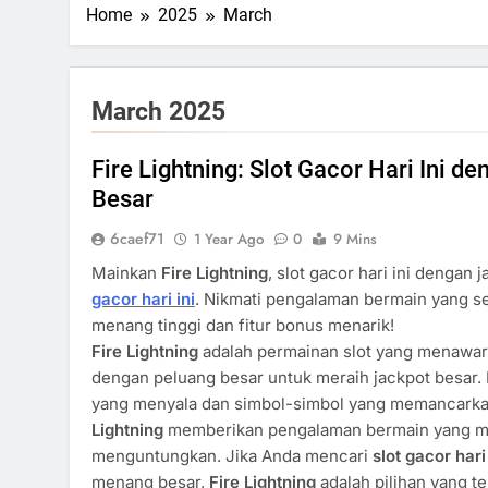
Home
2025
March
March 2025
Fire Lightning: Slot Gacor Hari Ini d
Besar
6caef71
1 Year Ago
0
9 Mins
Mainkan
Fire Lightning
, slot gacor hari ini dengan 
gacor hari ini
. Nikmati pengalaman bermain yang s
menang tinggi dan fitur bonus menarik!
Fire Lightning
adalah permainan slot yang menawar
dengan peluang besar untuk meraih jackpot besar.
yang menyala dan simbol-simbol yang memancarka
Lightning
memberikan pengalaman bermain yang m
menguntungkan. Jika Anda mencari
slot gacor hari 
menang besar,
Fire Lightning
adalah pilihan yang tep