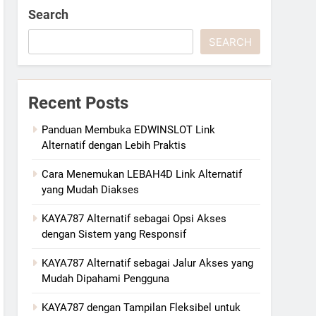
Search
SEARCH
Recent Posts
Panduan Membuka EDWINSLOT Link
Alternatif dengan Lebih Praktis
Cara Menemukan LEBAH4D Link Alternatif
yang Mudah Diakses
KAYA787 Alternatif sebagai Opsi Akses
dengan Sistem yang Responsif
KAYA787 Alternatif sebagai Jalur Akses yang
Mudah Dipahami Pengguna
KAYA787 dengan Tampilan Fleksibel untuk