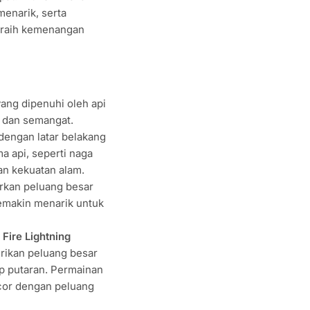
menarik, serta
eraih kemenangan
ang dipenuhi oleh api
 dan semangat.
engan latar belakang
 api, seperti naga
an kekuatan alam.
kan peluang besar
makin menarik untuk
,
Fire Lightning
erikan peluang besar
ap putaran. Permainan
acor dengan peluang