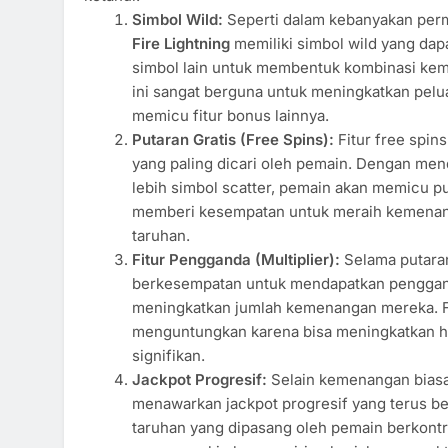
Simbol Wild:
Seperti dalam kebanyakan perma
Fire Lightning
memiliki simbol wild yang da
simbol lain untuk membentuk kombinasi kem
ini sangat berguna untuk meningkatkan pel
memicu fitur bonus lainnya.
Putaran Gratis (Free Spins):
Fitur free spins
yang paling dicari oleh pemain. Dengan men
lebih simbol scatter, pemain akan memicu pu
memberi kesempatan untuk meraih kemena
taruhan.
Fitur Pengganda (Multiplier):
Selama putaran
berkesempatan untuk mendapatkan pengga
meningkatkan jumlah kemenangan mereka. Fi
menguntungkan karena bisa meningkatkan h
signifikan.
Jackpot Progresif:
Selain kemenangan bias
menawarkan jackpot progresif yang terus b
taruhan yang dipasang oleh pemain berkontri