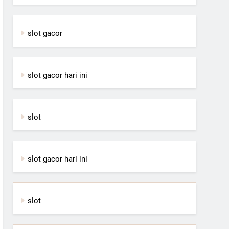
slot gacor
slot gacor hari ini
slot
slot gacor hari ini
slot