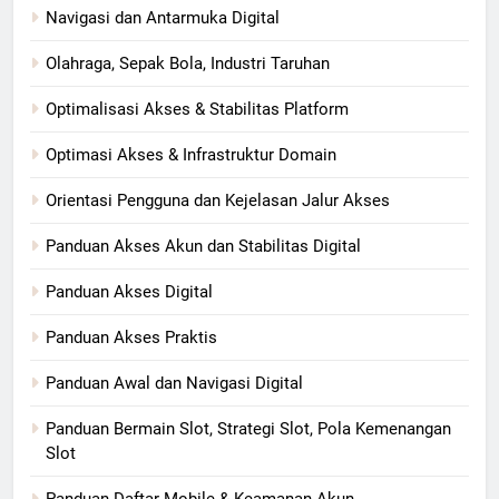
Navigasi dan Antarmuka Digital
Olahraga, Sepak Bola, Industri Taruhan
Optimalisasi Akses & Stabilitas Platform
Optimasi Akses & Infrastruktur Domain
Orientasi Pengguna dan Kejelasan Jalur Akses
Panduan Akses Akun dan Stabilitas Digital
Panduan Akses Digital
Panduan Akses Praktis
Panduan Awal dan Navigasi Digital
Panduan Bermain Slot, Strategi Slot, Pola Kemenangan
Slot