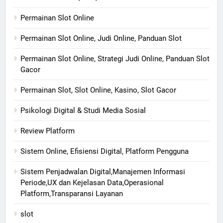
Permainan Slot Online
Permainan Slot Online, Judi Online, Panduan Slot
Permainan Slot Online, Strategi Judi Online, Panduan Slot
Gacor
Permainan Slot, Slot Online, Kasino, Slot Gacor
Psikologi Digital & Studi Media Sosial
Review Platform
Sistem Online, Efisiensi Digital, Platform Pengguna
Sistem Penjadwalan Digital,Manajemen Informasi
Periode,UX dan Kejelasan Data,Operasional
Platform,Transparansi Layanan
slot