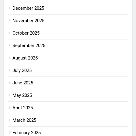
December 2025
November 2025
October 2025
September 2025
August 2025
July 2025
June 2025
May 2025
April 2025
March 2025
February 2025