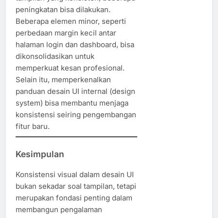
peningkatan bisa dilakukan.
Beberapa elemen minor, seperti
perbedaan margin kecil antar
halaman login dan dashboard, bisa
dikonsolidasikan untuk
memperkuat kesan profesional.
Selain itu, memperkenalkan
panduan desain UI internal (design
system) bisa membantu menjaga
konsistensi seiring pengembangan
fitur baru.
Kesimpulan
Konsistensi visual dalam desain UI
bukan sekadar soal tampilan, tetapi
merupakan fondasi penting dalam
membangun pengalaman