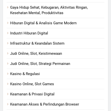
Gaya Hidup Sehat, Kebugaran, Aktivitas Ringan,
Kesehatan Mental, Produktivitas
Hiburan Digital & Analisis Game Modern
Industri Hiburan Digital
Infrastruktur & Keandalan Sistem
Judi Online, Slot, Keistimewaan
Judi Online, Slot, Strategi Permainan
Kasino & Regulasi
Kasino Online, Slot Games
Keamanan & Privasi Digital
Keamanan Akses & Perlindungan Browser