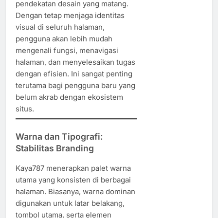
pendekatan desain yang matang.
Dengan tetap menjaga identitas
visual di seluruh halaman,
pengguna akan lebih mudah
mengenali fungsi, menavigasi
halaman, dan menyelesaikan tugas
dengan efisien. Ini sangat penting
terutama bagi pengguna baru yang
belum akrab dengan ekosistem
situs.
Warna dan Tipografi:
Stabilitas Branding
Kaya787 menerapkan palet warna
utama yang konsisten di berbagai
halaman. Biasanya, warna dominan
digunakan untuk latar belakang,
tombol utama, serta elemen