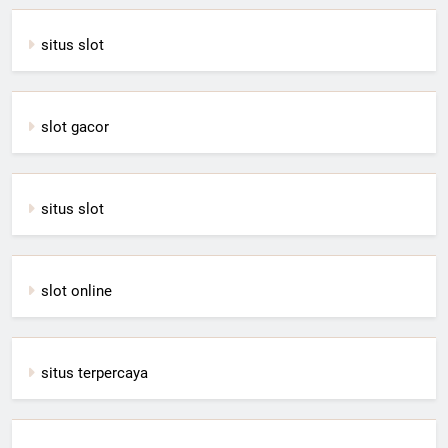
situs slot
slot gacor
situs slot
slot online
situs terpercaya