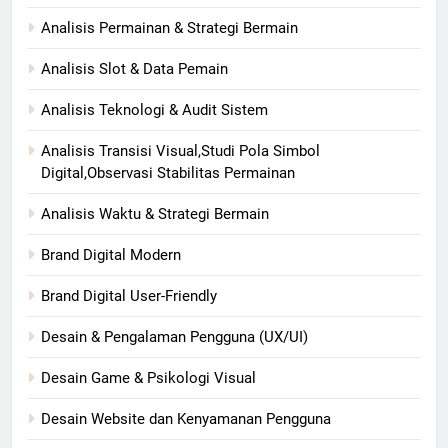
Analisis Permainan & Strategi Bermain
Analisis Slot & Data Pemain
Analisis Teknologi & Audit Sistem
Analisis Transisi Visual,Studi Pola Simbol
Digital,Observasi Stabilitas Permainan
Analisis Waktu & Strategi Bermain
Brand Digital Modern
Brand Digital User-Friendly
Desain & Pengalaman Pengguna (UX/UI)
Desain Game & Psikologi Visual
Desain Website dan Kenyamanan Pengguna