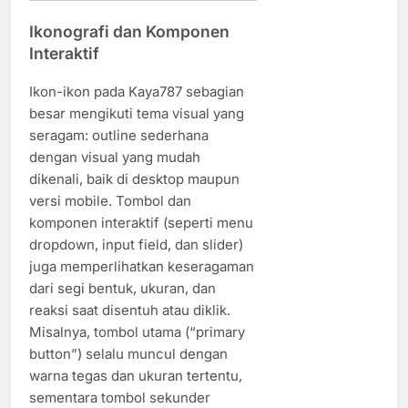
Ikonografi dan Komponen
Interaktif
Ikon-ikon pada Kaya787 sebagian
besar mengikuti tema visual yang
seragam: outline sederhana
dengan visual yang mudah
dikenali, baik di desktop maupun
versi mobile. Tombol dan
komponen interaktif (seperti menu
dropdown, input field, dan slider)
juga memperlihatkan keseragaman
dari segi bentuk, ukuran, dan
reaksi saat disentuh atau diklik.
Misalnya, tombol utama (“primary
button”) selalu muncul dengan
warna tegas dan ukuran tertentu,
sementara tombol sekunder