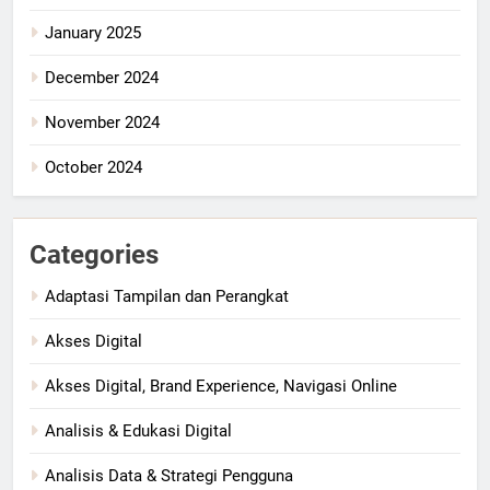
January 2025
December 2024
November 2024
October 2024
Categories
Adaptasi Tampilan dan Perangkat
Akses Digital
Akses Digital, Brand Experience, Navigasi Online
Analisis & Edukasi Digital
Analisis Data & Strategi Pengguna