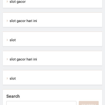
slot gacor
slot gacor hari ini
slot
slot gacor hari ini
slot
Search