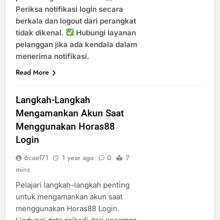
Periksa notifikasi login secara
berkala dan logout dari perangkat
tidak dikenal.
Hubungi layanan
pelanggan jika ada kendala dalam
menerima notifikasi.
Read More
Langkah-Langkah
Mengamankan Akun Saat
Menggunakan Horas88
Login
6caef71
1 year ago
0
7
mins
Pelajari langkah-langkah penting
untuk mengamankan akun saat
menggunakan Horas88 Login.