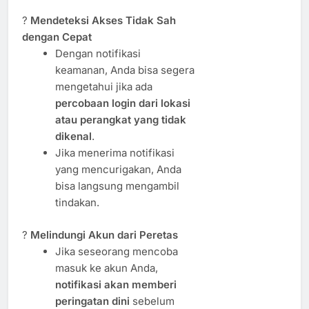
?
Mendeteksi Akses Tidak Sah
dengan Cepat
Dengan notifikasi
keamanan, Anda bisa segera
mengetahui jika ada
percobaan login dari lokasi
atau perangkat yang tidak
dikenal
.
Jika menerima notifikasi
yang mencurigakan, Anda
bisa langsung mengambil
tindakan.
?
Melindungi Akun dari Peretas
Jika seseorang mencoba
masuk ke akun Anda,
notifikasi akan memberi
peringatan dini
sebelum