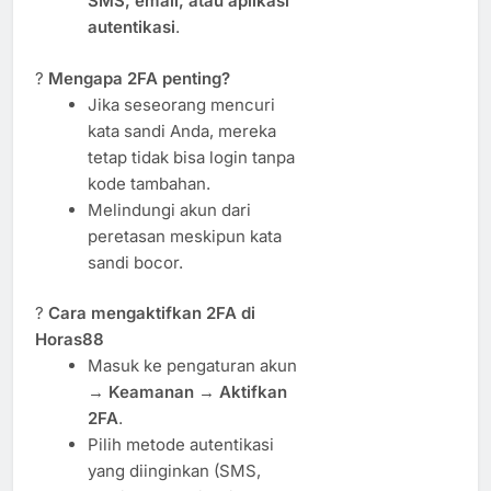
SMS, email, atau aplikasi
autentikasi
.
?
Mengapa 2FA penting?
Jika seseorang mencuri
kata sandi Anda, mereka
tetap tidak bisa login tanpa
kode tambahan.
Melindungi akun dari
peretasan meskipun kata
sandi bocor.
?
Cara mengaktifkan 2FA di
Horas88
Masuk ke pengaturan akun
→
Keamanan
→
Aktifkan
2FA
.
Pilih metode autentikasi
yang diinginkan (SMS,