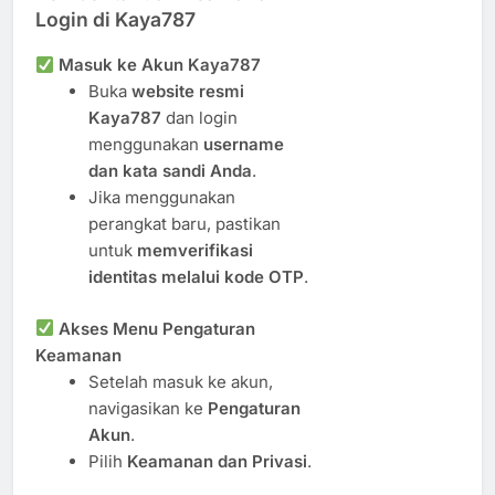
Login di Kaya787
Masuk ke Akun Kaya787
Buka
website resmi
Kaya787
dan login
menggunakan
username
dan kata sandi Anda
.
Jika menggunakan
perangkat baru, pastikan
untuk
memverifikasi
identitas melalui kode OTP
.
Akses Menu Pengaturan
Keamanan
Setelah masuk ke akun,
navigasikan ke
Pengaturan
Akun
.
Pilih
Keamanan dan Privasi
.