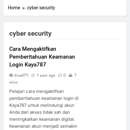
Home
cyber security
cyber security
Cara Mengaktifkan
Pemberitahuan Keamanan
Login Kaya787
6caef71
1 year ago
0
7
mins
Pelajari cara mengaktifkan
pemberitahuan keamanan login di
Kaya787 untuk melindungi akun
Anda dari akses tidak sah dan
meningkatkan keamanan digital.
Keamanan akun menjadi semakin