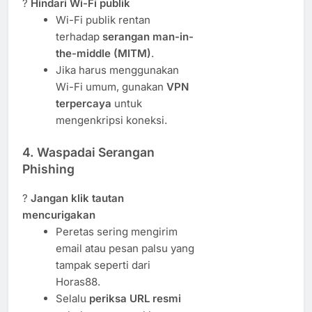
?
Hindari Wi-Fi publik
Wi-Fi publik rentan
terhadap
serangan man-in-
the-middle (MITM)
.
Jika harus menggunakan
Wi-Fi umum, gunakan
VPN
terpercaya
untuk
mengenkripsi koneksi.
4. Waspadai Serangan
Phishing
?
Jangan klik tautan
mencurigakan
Peretas sering mengirim
email atau pesan palsu yang
tampak seperti dari
Horas88.
Selalu
periksa URL resmi