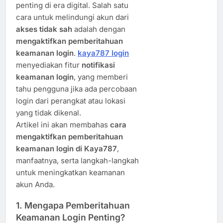
penting di era digital. Salah satu
cara untuk melindungi akun dari
akses tidak sah
adalah dengan
mengaktifkan pemberitahuan
keamanan login
.
kaya787 login
menyediakan fitur
notifikasi
keamanan login
, yang memberi
tahu pengguna jika ada percobaan
login dari perangkat atau lokasi
yang tidak dikenal.
Artikel ini akan membahas
cara
mengaktifkan pemberitahuan
keamanan login di Kaya787
,
manfaatnya, serta langkah-langkah
untuk meningkatkan keamanan
akun Anda.
1. Mengapa Pemberitahuan
Keamanan Login Penting?