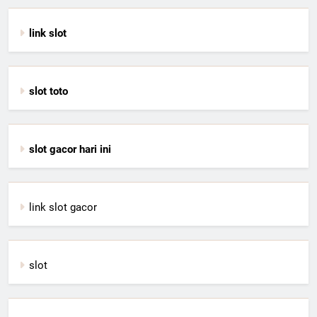
link slot
slot toto
slot gacor hari ini
link slot gacor
slot