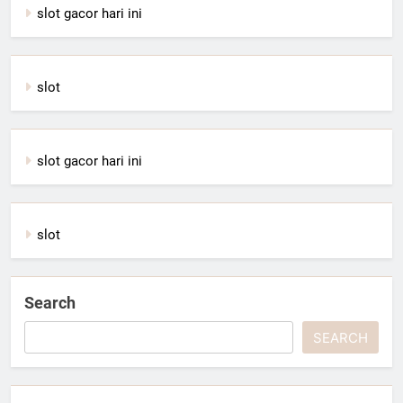
slot gacor hari ini
slot
slot gacor hari ini
slot
Search
SEARCH