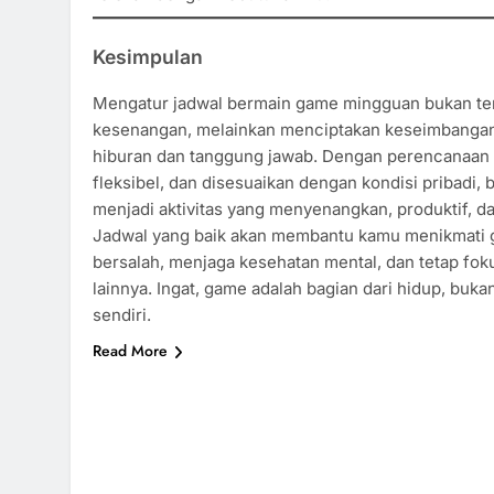
Kesimpulan
Mengatur jadwal bermain game mingguan bukan t
kesenangan, melainkan menciptakan keseimbangan
hiburan dan tanggung jawab. Dengan perencanaan y
fleksibel, dan disesuaikan dengan kondisi pribadi,
menjadi aktivitas yang menyenangkan, produktif, da
Jadwal yang baik akan membantu kamu menikmati 
bersalah, menjaga kesehatan mental, dan tetap fok
lainnya. Ingat, game adalah bagian dari hidup, buka
sendiri.
Read More