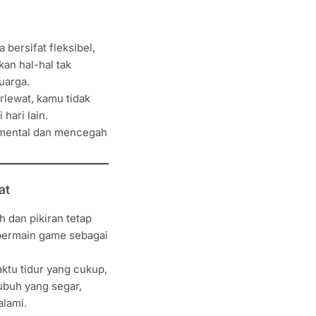
bersifat fleksibel,
an hal-hal tak
uarga.
erlewat, kamu tidak
hari lain.
 mental dan mencegah
at
dan pikiran tetap
bermain game sebagai
ktu tidur yang cukup,
tubuh yang segar,
alami.