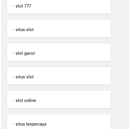
slot 777
situs slot
slot gacor
situs slot
slot online
situs terpercaya