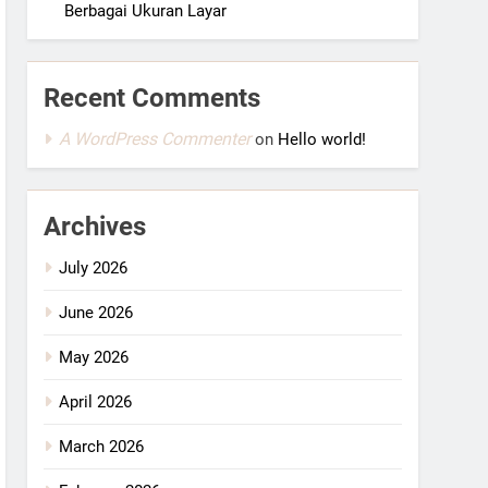
Berbagai Ukuran Layar
Recent Comments
A WordPress Commenter
on
Hello world!
Archives
July 2026
June 2026
May 2026
April 2026
March 2026