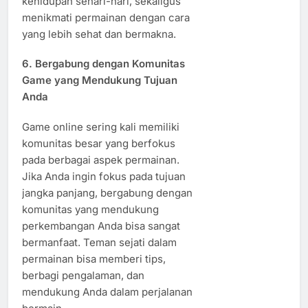
kehidupan sehari-hari, sekaligus
menikmati permainan dengan cara
yang lebih sehat dan bermakna.
6.
Bergabung dengan Komunitas
Game yang Mendukung Tujuan
Anda
Game online sering kali memiliki
komunitas besar yang berfokus
pada berbagai aspek permainan.
Jika Anda ingin fokus pada tujuan
jangka panjang, bergabung dengan
komunitas yang mendukung
perkembangan Anda bisa sangat
bermanfaat. Teman sejati dalam
permainan bisa memberi tips,
berbagi pengalaman, dan
mendukung Anda dalam perjalanan