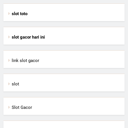
slot toto
slot gacor hari ini
link slot gacor
slot
Slot Gacor