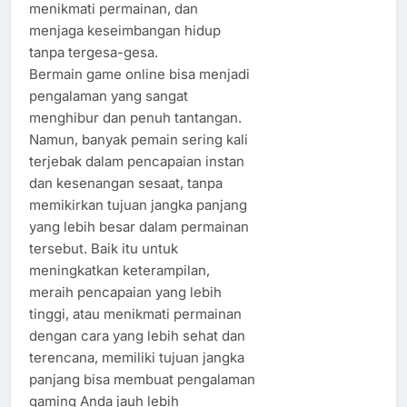
menikmati permainan, dan
menjaga keseimbangan hidup
tanpa tergesa-gesa.
Bermain game online bisa menjadi
pengalaman yang sangat
menghibur dan penuh tantangan.
Namun, banyak pemain sering kali
terjebak dalam pencapaian instan
dan kesenangan sesaat, tanpa
memikirkan tujuan jangka panjang
yang lebih besar dalam permainan
tersebut. Baik itu untuk
meningkatkan keterampilan,
meraih pencapaian yang lebih
tinggi, atau menikmati permainan
dengan cara yang lebih sehat dan
terencana, memiliki tujuan jangka
panjang bisa membuat pengalaman
gaming Anda jauh lebih