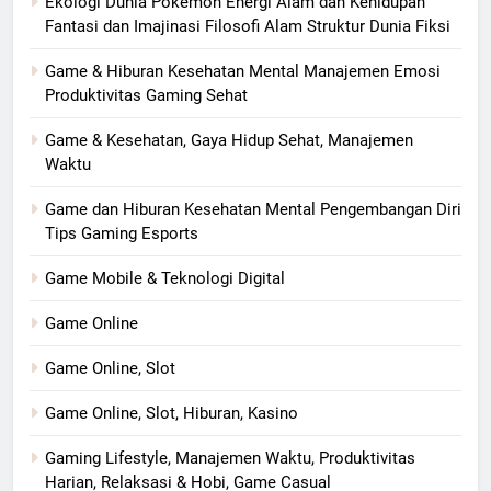
Ekologi Dunia Pokémon Energi Alam dan Kehidupan
Fantasi dan Imajinasi Filosofi Alam Struktur Dunia Fiksi
Game & Hiburan Kesehatan Mental Manajemen Emosi
Produktivitas Gaming Sehat
Game & Kesehatan, Gaya Hidup Sehat, Manajemen
Waktu
Game dan Hiburan Kesehatan Mental Pengembangan Diri
Tips Gaming Esports
Game Mobile & Teknologi Digital
Game Online
Game Online, Slot
Game Online, Slot, Hiburan, Kasino
Gaming Lifestyle, Manajemen Waktu, Produktivitas
Harian, Relaksasi & Hobi, Game Casual