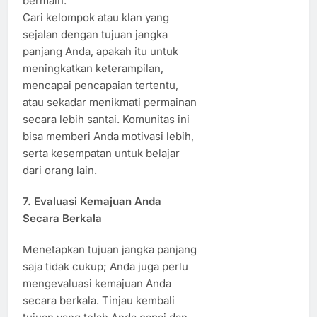
bermain.
Cari kelompok atau klan yang
sejalan dengan tujuan jangka
panjang Anda, apakah itu untuk
meningkatkan keterampilan,
mencapai pencapaian tertentu,
atau sekadar menikmati permainan
secara lebih santai. Komunitas ini
bisa memberi Anda motivasi lebih,
serta kesempatan untuk belajar
dari orang lain.
7.
Evaluasi Kemajuan Anda
Secara Berkala
Menetapkan tujuan jangka panjang
saja tidak cukup; Anda juga perlu
mengevaluasi kemajuan Anda
secara berkala. Tinjau kembali