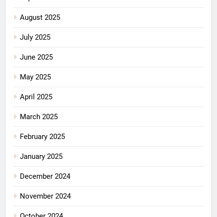
August 2025
July 2025
June 2025
May 2025
April 2025
March 2025
February 2025
January 2025
December 2024
November 2024
October 2024