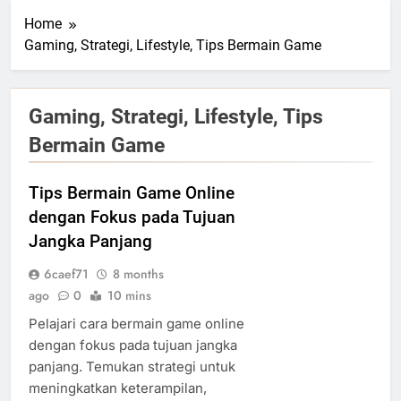
Home
Gaming, Strategi, Lifestyle, Tips Bermain Game
Gaming, Strategi, Lifestyle, Tips
Bermain Game
Tips Bermain Game Online
dengan Fokus pada Tujuan
Jangka Panjang
6caef71
8 months
ago
0
10 mins
Pelajari cara bermain game online
dengan fokus pada tujuan jangka
panjang. Temukan strategi untuk
meningkatkan keterampilan,