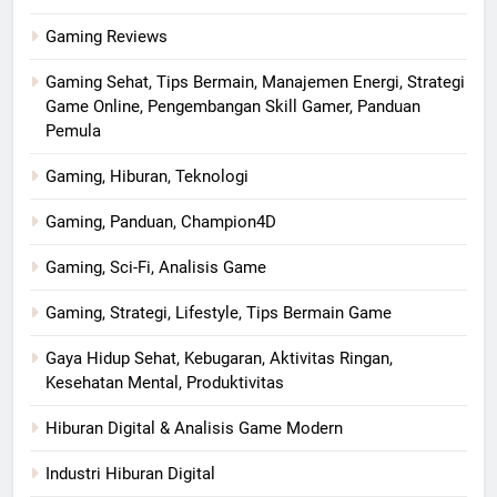
Gaming Reviews
Gaming Sehat, Tips Bermain, Manajemen Energi, Strategi
Game Online, Pengembangan Skill Gamer, Panduan
Pemula
Gaming, Hiburan, Teknologi
Gaming, Panduan, Champion4D
Gaming, Sci-Fi, Analisis Game
Gaming, Strategi, Lifestyle, Tips Bermain Game
Gaya Hidup Sehat, Kebugaran, Aktivitas Ringan,
Kesehatan Mental, Produktivitas
Hiburan Digital & Analisis Game Modern
Industri Hiburan Digital