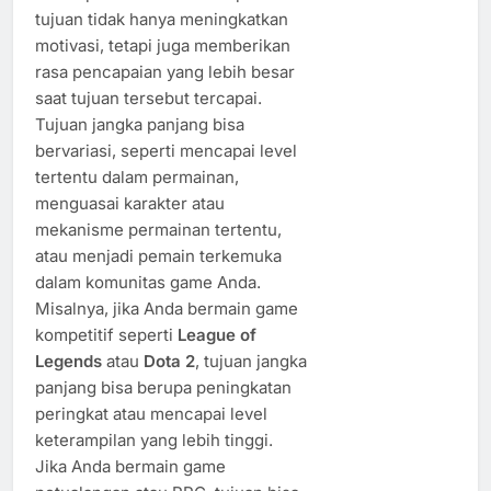
tujuan tidak hanya meningkatkan
motivasi, tetapi juga memberikan
rasa pencapaian yang lebih besar
saat tujuan tersebut tercapai.
Tujuan jangka panjang bisa
bervariasi, seperti mencapai level
tertentu dalam permainan,
menguasai karakter atau
mekanisme permainan tertentu,
atau menjadi pemain terkemuka
dalam komunitas game Anda.
Misalnya, jika Anda bermain game
kompetitif seperti
League of
Legends
atau
Dota 2
, tujuan jangka
panjang bisa berupa peningkatan
peringkat atau mencapai level
keterampilan yang lebih tinggi.
Jika Anda bermain game