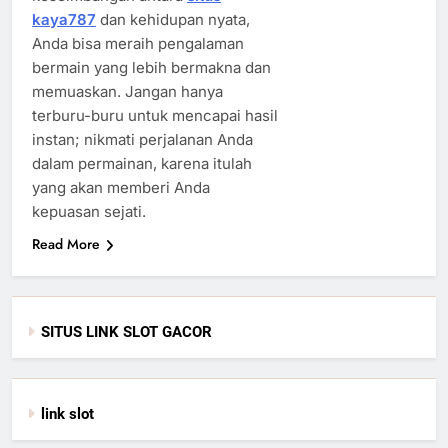
kaya787
dan kehidupan nyata,
Anda bisa meraih pengalaman
bermain yang lebih bermakna dan
memuaskan. Jangan hanya
terburu-buru untuk mencapai hasil
instan; nikmati perjalanan Anda
dalam permainan, karena itulah
yang akan memberi Anda
kepuasan sejati.
Read More
SITUS LINK SLOT GACOR
link slot