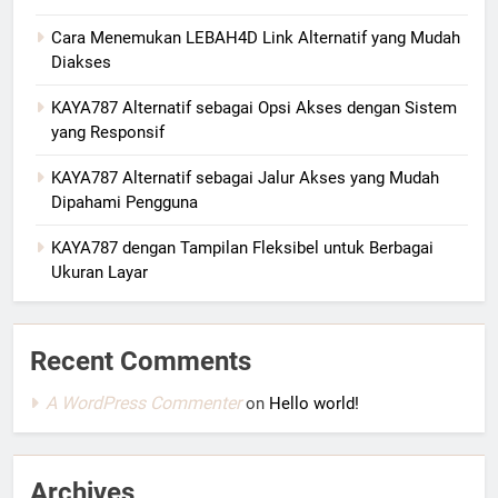
Cara Menemukan LEBAH4D Link Alternatif yang Mudah
Diakses
KAYA787 Alternatif sebagai Opsi Akses dengan Sistem
yang Responsif
KAYA787 Alternatif sebagai Jalur Akses yang Mudah
Dipahami Pengguna
KAYA787 dengan Tampilan Fleksibel untuk Berbagai
Ukuran Layar
Recent Comments
A WordPress Commenter
on
Hello world!
Archives