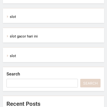
slot
slot gacor hari ini
slot
Search
SEARCH
Recent Posts