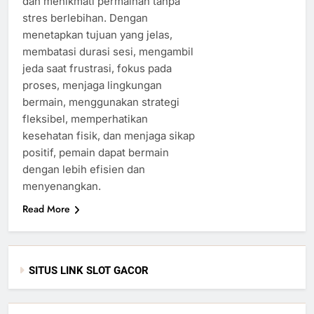
dan menikmati permainan tanpa
stres berlebihan. Dengan
menetapkan tujuan yang jelas,
membatasi durasi sesi, mengambil
jeda saat frustrasi, fokus pada
proses, menjaga lingkungan
bermain, menggunakan strategi
fleksibel, memperhatikan
kesehatan fisik, dan menjaga sikap
positif, pemain dapat bermain
dengan lebih efisien dan
menyenangkan.
Read More
SITUS LINK SLOT GACOR