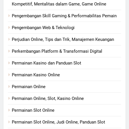
Kompetitif, Mentalitas dalam Game, Game Online
Pengembangan Skill Gaming & Performabilitas Pemain
Pengembangan Web & Teknologi
Perjudian Online, Tips dan Trik, Manajemen Keuangan
Perkembangan Platform & Transformasi Digital
Permainan Kasino dan Panduan Slot
Permainan Kasino Online
Permainan Online
Permainan Online, Slot, Kasino Online
Permainan Slot Online
Permainan Slot Online, Judi Online, Panduan Slot