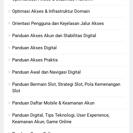
Optimasi Akses & Infrastruktur Domain
Orientasi Pengguna dan Kejelasan Jalur Akses
Panduan Akses Akun dan Stabilitas Digital
Panduan Akses Digital
Panduan Akses Praktis
Panduan Awal dan Navigasi Digital
Panduan Bermain Slot, Strategi Slot, Pola Kemenangan
Slot
Panduan Daftar Mobile & Keamanan Akun
Panduan Digital, Tips Teknologi, User Experience,
Keamanan Akun, Game Online