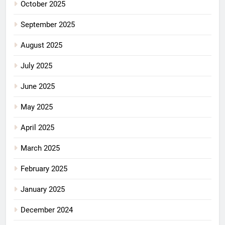
October 2025
September 2025
August 2025
July 2025
June 2025
May 2025
April 2025
March 2025
February 2025
January 2025
December 2024