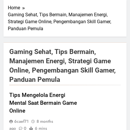
Home
Gaming Sehat, Tips Bermain, Manajemen Energi,
Strategi Game Online, Pengembangan Skill Gamer,
Panduan Pemula
Gaming Sehat, Tips Bermain,
Manajemen Energi, Strategi Game
Online, Pengembangan Skill Gamer,
Panduan Pemula
Tips Mengelola Energi
Mental Saat Bermain Game
Online
6caef71
8 months
ago
0
6 mins