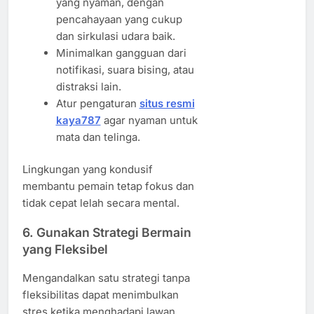
yang nyaman, dengan
pencahayaan yang cukup
dan sirkulasi udara baik.
Minimalkan gangguan dari
notifikasi, suara bising, atau
distraksi lain.
Atur pengaturan
situs resmi
kaya787
agar nyaman untuk
mata dan telinga.
Lingkungan yang kondusif
membantu pemain tetap fokus dan
tidak cepat lelah secara mental.
6. Gunakan Strategi Bermain
yang Fleksibel
Mengandalkan satu strategi tanpa
fleksibilitas dapat menimbulkan
stres ketika menghadapi lawan