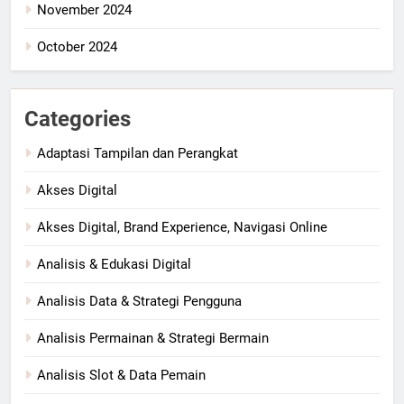
November 2024
October 2024
Categories
Adaptasi Tampilan dan Perangkat
Akses Digital
Akses Digital, Brand Experience, Navigasi Online
Analisis & Edukasi Digital
Analisis Data & Strategi Pengguna
Analisis Permainan & Strategi Bermain
Analisis Slot & Data Pemain