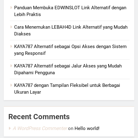
Panduan Membuka EDWINSLOT Link Alternatif dengan
Lebih Praktis
Cara Menemukan LEBAH4D Link Alternatif yang Mudah
Diakses
KAYA787 Alternatif sebagai Opsi Akses dengan Sistem
yang Responsif
KAYA787 Alternatif sebagai Jalur Akses yang Mudah
Dipahami Pengguna
KAYA787 dengan Tampilan Fleksibel untuk Berbagai
Ukuran Layar
Recent Comments
A WordPress Commenter
on
Hello world!