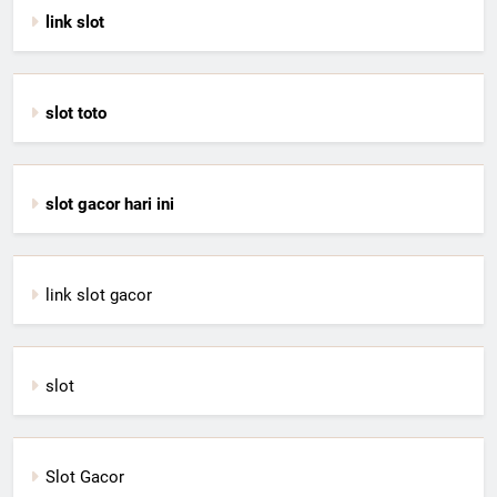
link slot
slot toto
slot gacor hari ini
link slot gacor
slot
Slot Gacor