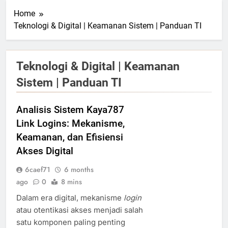
Home
Teknologi & Digital | Keamanan Sistem | Panduan TI
Teknologi & Digital | Keamanan
Sistem | Panduan TI
Analisis Sistem Kaya787
Link Logins: Mekanisme,
Keamanan, dan Efisiensi
Akses Digital
6caef71
6 months
ago
0
8 mins
Dalam era digital, mekanisme
login
atau otentikasi akses menjadi salah
satu komponen paling penting