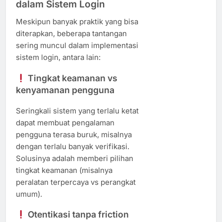
dalam Sistem Login
Meskipun banyak praktik yang bisa
diterapkan, beberapa tantangan
sering muncul dalam implementasi
sistem login, antara lain:
Tingkat keamanan vs
kenyamanan pengguna
Seringkali sistem yang terlalu ketat
dapat membuat pengalaman
pengguna terasa buruk, misalnya
dengan terlalu banyak verifikasi.
Solusinya adalah memberi pilihan
tingkat keamanan (misalnya
peralatan terpercaya vs perangkat
umum).
Otentikasi tanpa friction