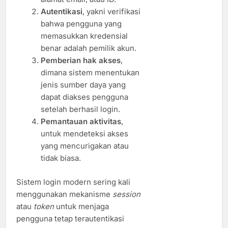
Autentikasi
, yakni verifikasi
bahwa pengguna yang
memasukkan kredensial
benar adalah pemilik akun.
Pemberian hak akses
,
dimana sistem menentukan
jenis sumber daya yang
dapat diakses pengguna
setelah berhasil login.
Pemantauan aktivitas
,
untuk mendeteksi akses
yang mencurigakan atau
tidak biasa.
Sistem login modern sering kali
menggunakan mekanisme
session
atau
token
untuk menjaga
pengguna tetap terautentikasi