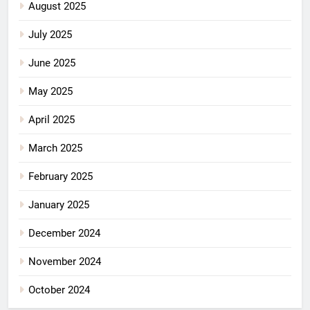
August 2025
July 2025
June 2025
May 2025
April 2025
March 2025
February 2025
January 2025
December 2024
November 2024
October 2024