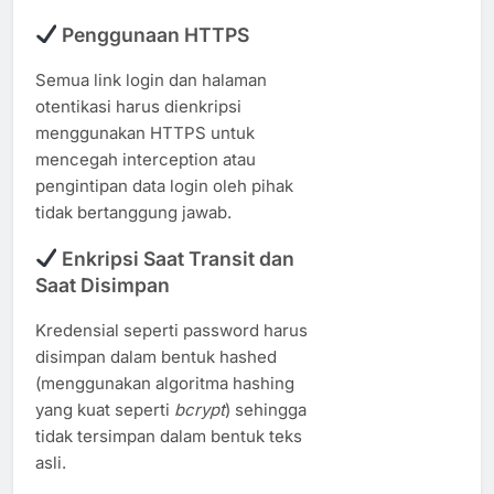
Penggunaan HTTPS
Semua link login dan halaman
otentikasi harus dienkripsi
menggunakan HTTPS untuk
mencegah interception atau
pengintipan data login oleh pihak
tidak bertanggung jawab.
Enkripsi Saat Transit dan
Saat Disimpan
Kredensial seperti password harus
disimpan dalam bentuk hashed
(menggunakan algoritma hashing
yang kuat seperti
bcrypt
) sehingga
tidak tersimpan dalam bentuk teks
asli.