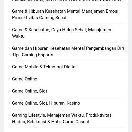
Game & Hiburan Kesehatan Mental Manajemen Emosi
Produktivitas Gaming Sehat
Game & Kesehatan, Gaya Hidup Sehat, Manajemen
Waktu
Game dan Hiburan Kesehatan Mental Pengembangan Diri
Tips Gaming Esports
Game Mobile & Teknologi Digital
Game Online
Game Online, Slot
Game Online, Slot, Hiburan, Kasino
Gaming Lifestyle, Manajemen Waktu, Produktivitas
Harian, Relaksasi & Hobi, Game Casual