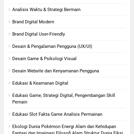
Analisis Waktu & Strategi Bermain
Brand Digital Modern
Brand Digital User-Friendly
Desain & Pengalaman Pengguna (UX/UI)
Desain Game & Psikologi Visual
Desain Website dan Kenyamanan Pengguna
Edukasi & Keamanan Digital
Edukasi Game, Strategi Digital, Pengembangan Skill
Pemain
Edukasi Slot Fakta Game Analisis Permainan
Ekologi Dunia Pokémon Energi Alam dan Kehidupan
Fantasi dan Imajinasi Filosofi Alam Struktur Dunia Fiksi