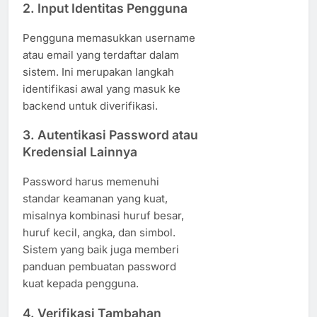
2.
Input Identitas Pengguna
Pengguna memasukkan username
atau email yang terdaftar dalam
sistem. Ini merupakan langkah
identifikasi awal yang masuk ke
backend untuk diverifikasi.
3.
Autentikasi Password atau
Kredensial Lainnya
Password harus memenuhi
standar keamanan yang kuat,
misalnya kombinasi huruf besar,
huruf kecil, angka, dan simbol.
Sistem yang baik juga memberi
panduan pembuatan password
kuat kepada pengguna.
4.
Verifikasi Tambahan