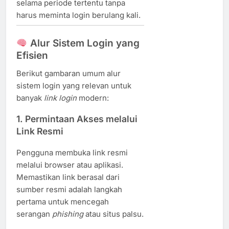
selama periode tertentu tanpa
harus meminta login berulang kali.
Alur Sistem Login yang
Efisien
Berikut gambaran umum alur
sistem login yang relevan untuk
banyak
link login
modern:
1.
Permintaan Akses melalui
Link Resmi
Pengguna membuka link resmi
melalui browser atau aplikasi.
Memastikan link berasal dari
sumber resmi adalah langkah
pertama untuk mencegah
serangan
phishing
atau situs palsu.