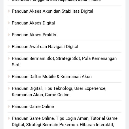
Panduan Akses Akun dan Stabilitas Digital
Panduan Akses Digital
Panduan Akses Praktis
Panduan Awal dan Navigasi Digital
Panduan Bermain Slot, Strategi Slot, Pola Kemenangan
Slot
Panduan Daftar Mobile & Keamanan Akun
Panduan Digital, Tips Teknologi, User Experience,
Keamanan Akun, Game Online
Panduan Game Online
Panduan Game Online, Tips Login Aman, Tutorial Game
Digital, Strategi Bermain Pokemon, Hiburan Interaktif,