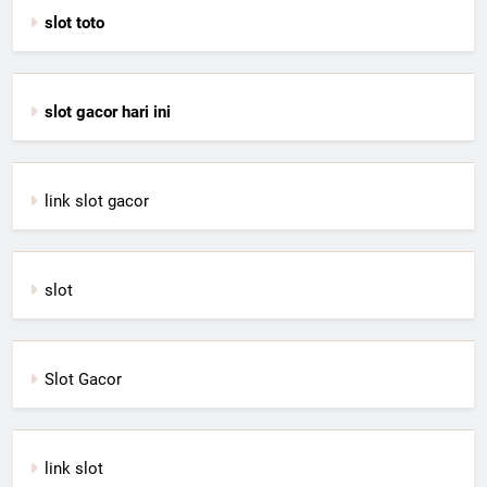
slot toto
slot gacor hari ini
link slot gacor
slot
Slot Gacor
link slot