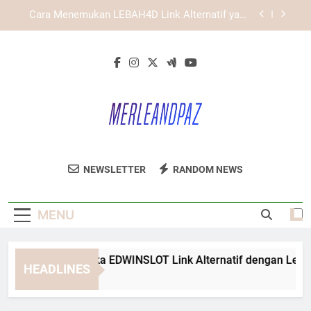
Skip
KAYA787 Alternatif sebagai Opsi Akses dengan
to
Sistem yang Responsif
content
KAYA787 Alternatif sebagai Jalur Akses yang
Mudah Dipahami Pengguna
Panduan Membuka EDWINSLOT Link Alternatif
dengan Lebih Praktis
Cara Menemukan LEBAH4D Link Alternatif yang
Mudah Diakses
KAYA787 Alternatif sebagai Opsi Akses dengan
Sistem yang Responsif
Merle And Paz
Dapatkan Perhiasan Mewah Dan Aksesori
KAYA787 Alternatif sebagai Jalur Akses yang
NEWSLETTER
RANDOM NEWS
Mudah Dipahami Pengguna
Berkualitas Di Merle And Paz Untuk
Melengkapi Gaya Anda.
MENU
nduan Membuka EDWINSLOT Link Alternatif dengan Lebih Pra
HEADLINES
Weeks Ago