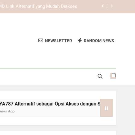
 Link Alternatif yang Mudah Diakses
i Akses dengan Sistem yang Responsif
r Akses yang Mudah Dipahami Pengguna
NEWSLETTER
RANDOM NEWS
ink Alternatif dengan Lebih Praktis
 Link Alternatif yang Mudah Diakses
ntuk Melengkapi Gaya Anda.
i Akses dengan Sistem yang Responsif
r Akses yang Mudah Dipahami Pengguna
atif sebagai Opsi Akses dengan Sistem yang Responsif