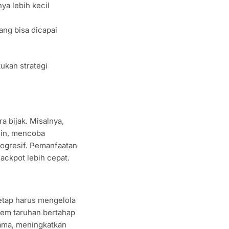
ya lebih kecil
ng bisa dicapai
kan strategi
a bijak. Misalnya,
sin, mencoba
rogresif. Pemanfaatan
ckpot lebih cepat.
tap harus mengelola
tem taruhan bertahap
lama, meningkatkan