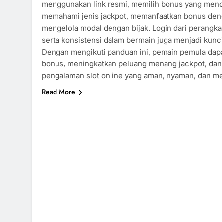
menggunakan link resmi, memilih bonus yang mend
memahami jenis jackpot, memanfaatkan bonus den
mengelola modal dengan bijak. Login dari perangka
serta konsistensi dalam bermain juga menjadi kunci
Dengan mengikuti panduan ini, pemain pemula da
bonus, meningkatkan peluang menang jackpot, dan
pengalaman slot online yang aman, nyaman, dan m
Read More