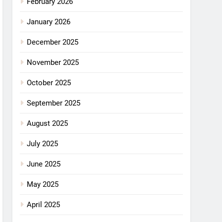
February 2026
January 2026
December 2025
November 2025
October 2025
September 2025
August 2025
July 2025
June 2025
May 2025
April 2025