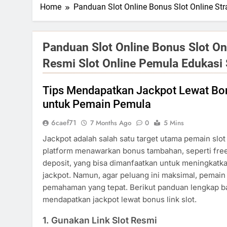
Home
Panduan Slot Online Bonus Slot Online Str
Panduan Slot Online Bonus Slot On
Resmi Slot Online Pemula Edukasi S
Tips Mendapatkan Jackpot Lewat Bon
untuk Pemain Pemula
6caef71
7 Months Ago
0
5 Mins
Jackpot adalah salah satu target utama pemain slot
platform menawarkan bonus tambahan, seperti free
deposit, yang bisa dimanfaatkan untuk meningkat
jackpot. Namun, agar peluang ini maksimal, pemain 
pemahaman yang tepat. Berikut panduan lengkap b
mendapatkan jackpot lewat bonus link slot.
1. Gunakan Link Slot Resmi