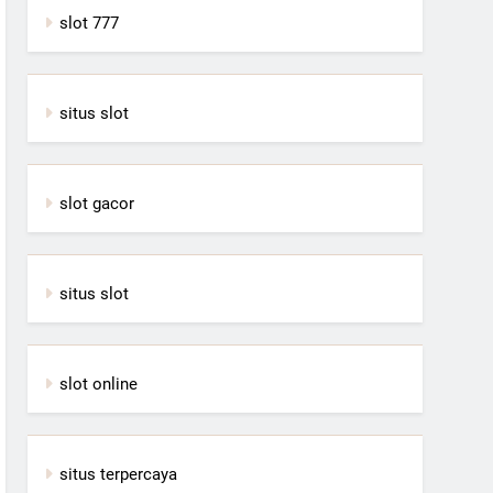
slot 777
situs slot
slot gacor
situs slot
slot online
situs terpercaya