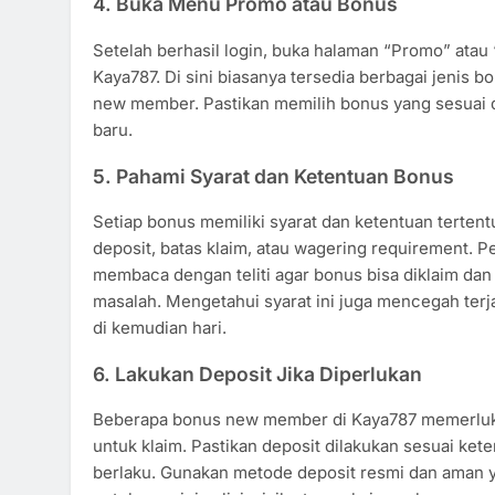
4. Buka Menu Promo atau Bonus
Setelah berhasil login, buka halaman “Promo” atau 
Kaya787. Di sini biasanya tersedia berbagai jenis 
new member. Pastikan memilih bonus yang sesuai 
baru.
5. Pahami Syarat dan Ketentuan Bonus
Setiap bonus memiliki syarat dan ketentuan tertent
deposit, batas klaim, atau wagering requirement. 
membaca dengan teliti agar bonus bisa diklaim dan
masalah. Mengetahui syarat ini juga mencegah ter
di kemudian hari.
6. Lakukan Deposit Jika Diperlukan
Beberapa bonus new member di Kaya787 memerluk
untuk klaim. Pastikan deposit dilakukan sesuai ke
berlaku. Gunakan metode deposit resmi dan aman y