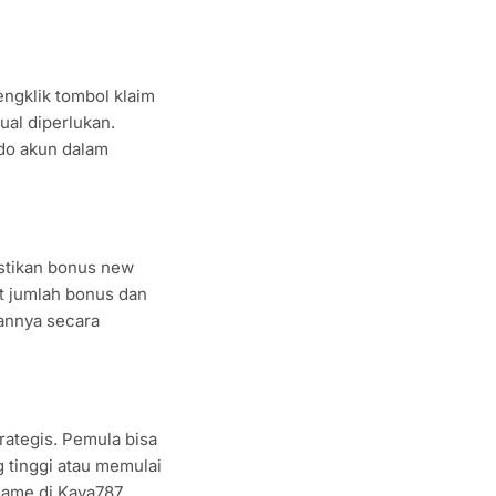
ngklik tombol klaim
al diperlukan.
do akun dalam
astikan bonus new
 jumlah bonus dan
annya secara
ategis. Pemula bisa
tinggi atau memulai
ame di Kaya787.