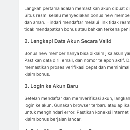
Langkah pertama adalah memastikan akun dibuat di 
Situs resmi selalu menyediakan bonus new member
dan aman. Hindari mendaftar melalui link tidak resm
tidak mendapatkan bonus atau bahkan terkena pen
2. Lengkapi Data Akun Secara Valid
Bonus new member hanya bisa diklaim jika akun yan
Pastikan data diri, email, dan nomor telepon aktif. D
memastikan proses verifikasi cepat dan meminimali
klaim bonus.
3. Login ke Akun Baru
Setelah mendaftar dan memverifikasi akun, langkah
login ke akun. Gunakan browser terbaru atau aplik
untuk menghindari error. Pastikan koneksi internet 
klaim bonus berjalan lancar.