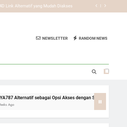
 Link Alternatif yang Mudah Diakses
i Akses dengan Sistem yang Responsif
r Akses yang Mudah Dipahami Pengguna
NEWSLETTER
RANDOM NEWS
ink Alternatif dengan Lebih Praktis
 Link Alternatif yang Mudah Diakses
ntuk Melengkapi Gaya Anda.
i Akses dengan Sistem yang Responsif
r Akses yang Mudah Dipahami Pengguna
natif sebagai Opsi Akses dengan Sistem yang Responsif