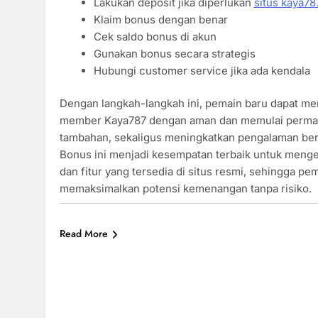
Lakukan deposit jika diperlukan
situs kaya78
Klaim bonus dengan benar
Cek saldo bonus di akun
Gunakan bonus secara strategis
Hubungi customer service jika ada kendala
Dengan langkah-langkah ini, pemain baru dapat m
member Kaya787 dengan aman dan memulai perma
tambahan, sekaligus meningkatkan pengalaman ber
Bonus ini menjadi kesempatan terbaik untuk meng
dan fitur yang tersedia di situs resmi, sehingga pe
memaksimalkan potensi kemenangan tanpa risiko.
Read More