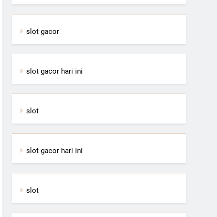
slot gacor
slot gacor hari ini
slot
slot gacor hari ini
slot