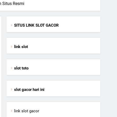
 Situs Resmi
SITUS LINK SLOT GACOR
link slot
slot toto
slot gacor hari ini
link slot gacor