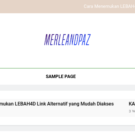
Cara Menemukan LEBAH4D
KAYA787 Alternatif sebagai Ops
KAYA787 Alternatif sebagai Jalu
Panduan Membuka EDWINSLOT L
le And Paz
Cara Menemukan LEBAH4D
Perhiasan Mewah Dan Aksesori Berkualitas Di Merle And Paz U
KAYA787 Alternatif sebagai Ops
SAMPLE PAGE
KAYA787 Alternatif sebagai Jalu
D Link Alternatif yang Mudah Diakses
KAYA787 Alter
3 Weeks Ago