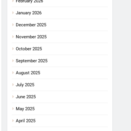
February 2026
January 2026
December 2025
November 2025
October 2025
September 2025
August 2025
July 2025
June 2025
May 2025
April 2025