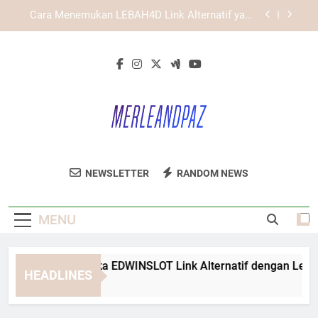
Skip
KAYA787 Alternatif sebagai Opsi Akses dengan
to
Sistem yang Responsif
content
KAYA787 Alternatif sebagai Jalur Akses yang
Mudah Dipahami Pengguna
Panduan Membuka EDWINSLOT Link Alternatif
dengan Lebih Praktis
Cara Menemukan LEBAH4D Link Alternatif yang
Mudah Diakses
KAYA787 Alternatif sebagai Opsi Akses dengan
Sistem yang Responsif
Merle And Paz
Dapatkan Perhiasan Mewah Dan Aksesori
KAYA787 Alternatif sebagai Jalur Akses yang
NEWSLETTER
RANDOM NEWS
Mudah Dipahami Pengguna
Berkualitas Di Merle And Paz Untuk
Melengkapi Gaya Anda.
MENU
nduan Membuka EDWINSLOT Link Alternatif dengan Lebih Pra
HEADLINES
Weeks Ago