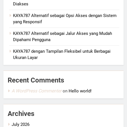
Diakses
KAYA787 Alternatif sebagai Opsi Akses dengan Sistem
yang Responsif
KAYA787 Alternatif sebagai Jalur Akses yang Mudah
Dipahami Pengguna
KAYA787 dengan Tampilan Fleksibel untuk Berbagai
Ukuran Layar
Recent Comments
A WordPress Commenter
on
Hello world!
Archives
July 2026