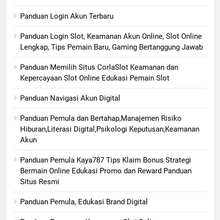
Panduan Login Akun Terbaru
Panduan Login Slot, Keamanan Akun Online, Slot Online
Lengkap, Tips Pemain Baru, Gaming Bertanggung Jawab
Panduan Memilih Situs CorlaSlot Keamanan dan
Kepercayaan Slot Online Edukasi Pemain Slot
Panduan Navigasi Akun Digital
Panduan Pemula dan Bertahap,Manajemen Risiko
Hiburan,Literasi Digital,Psikologi Keputusan,Keamanan
Akun
Panduan Pemula Kaya787 Tips Klaim Bonus Strategi
Bermain Online Edukasi Promo dan Reward Panduan
Situs Resmi
Panduan Pemula, Edukasi Brand Digital