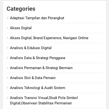
Categories
Adaptasi Tampilan dan Perangkat
Akses Digital
Akses Digital, Brand Experience, Navigasi Online
Analisis & Edukasi Digital
Analisis Data & Strategi Pengguna
Analisis Permainan & Strategi Bermain
Analisis Slot & Data Pemain
Analisis Teknologi & Audit Sistem
Analisis Transisi Visual,Studi Pola Simbol
Digital,Observasi Stabilitas Permainan