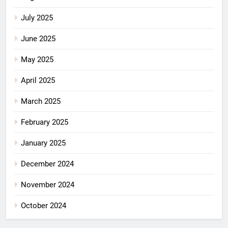
July 2025
June 2025
May 2025
April 2025
March 2025
February 2025
January 2025
December 2024
November 2024
October 2024