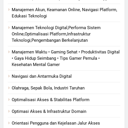
Manajemen Akun, Keamanan Online, Navigasi Platform,
Edukasi Teknologi
Manajemen Teknologi Digital,Performa Sistem
Online,Optimalisasi Platform,Infrastruktur
Teknologi,Pengembangan Berkelanjutan
Manajemen Waktu • Gaming Sehat • Produktivitas Digital
• Gaya Hidup Seimbang • Tips Gamer Pemula •
Kesehatan Mental Gamer
Navigasi dan Antarmuka Digital
Olahraga, Sepak Bola, Industri Taruhan
Optimalisasi Akses & Stabilitas Platform
Optimasi Akses & Infrastruktur Domain
Orientasi Pengguna dan Kejelasan Jalur Akses