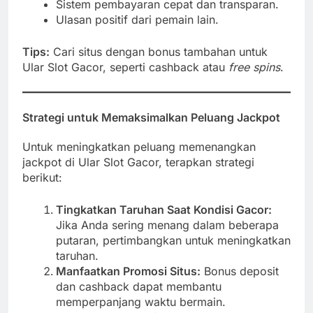
Sistem pembayaran cepat dan transparan.
Ulasan positif dari pemain lain.
Tips:
Cari situs dengan bonus tambahan untuk
Ular Slot Gacor, seperti cashback atau
free spins
.
Strategi untuk Memaksimalkan Peluang Jackpot
Untuk meningkatkan peluang memenangkan
jackpot di Ular Slot Gacor, terapkan strategi
berikut:
Tingkatkan Taruhan Saat Kondisi Gacor:
Jika Anda sering menang dalam beberapa
putaran, pertimbangkan untuk meningkatkan
taruhan.
Manfaatkan Promosi Situs:
Bonus deposit
dan cashback dapat membantu
memperpanjang waktu bermain.