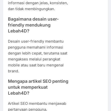
informasi dengan jelas, konsisten,
dan tidak membingungkan.
Bagaimana desain user-
friendly mendukung
Lebah4D?
Desain user-friendly membantu
pengguna memahami informasi
dengan lebih cepat, terutama saat
mengakses melalui perangkat
mobile atau saat baru mengenal
brand.
Mengapa artikel SEO penting
untuk memperkuat
Lebah4D?
Artikel SEO membantu menjawab
pertanyaan pengguna,