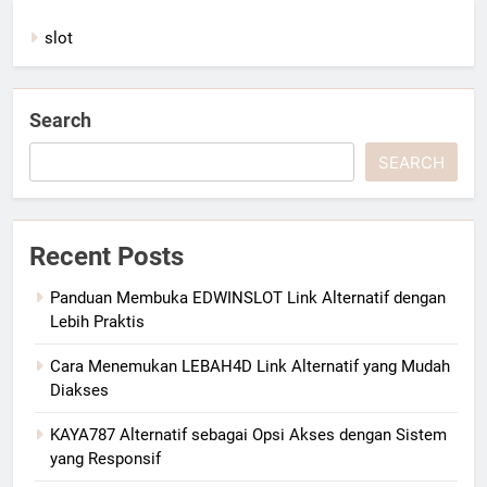
slot
Search
SEARCH
Recent Posts
Panduan Membuka EDWINSLOT Link Alternatif dengan
Lebih Praktis
Cara Menemukan LEBAH4D Link Alternatif yang Mudah
Diakses
KAYA787 Alternatif sebagai Opsi Akses dengan Sistem
yang Responsif