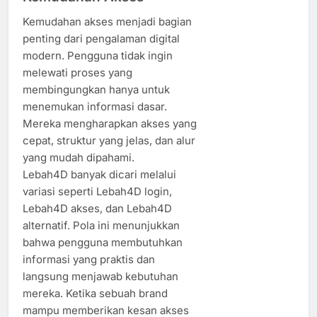
Kemudahan akses menjadi bagian
penting dari pengalaman digital
modern. Pengguna tidak ingin
melewati proses yang
membingungkan hanya untuk
menemukan informasi dasar.
Mereka mengharapkan akses yang
cepat, struktur yang jelas, dan alur
yang mudah dipahami.
Lebah4D banyak dicari melalui
variasi seperti Lebah4D login,
Lebah4D akses, dan Lebah4D
alternatif. Pola ini menunjukkan
bahwa pengguna membutuhkan
informasi yang praktis dan
langsung menjawab kebutuhan
mereka. Ketika sebuah brand
mampu memberikan kesan akses