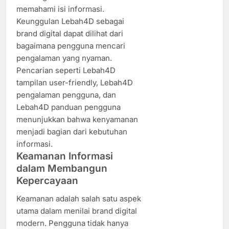
memahami isi informasi.
Keunggulan Lebah4D sebagai
brand digital dapat dilihat dari
bagaimana pengguna mencari
pengalaman yang nyaman.
Pencarian seperti Lebah4D
tampilan user-friendly, Lebah4D
pengalaman pengguna, dan
Lebah4D panduan pengguna
menunjukkan bahwa kenyamanan
menjadi bagian dari kebutuhan
informasi.
Keamanan Informasi
dalam Membangun
Kepercayaan
Keamanan adalah salah satu aspek
utama dalam menilai brand digital
modern. Pengguna tidak hanya