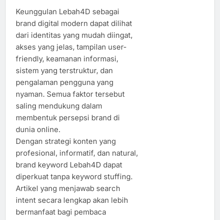
Keunggulan Lebah4D sebagai
brand digital modern dapat dilihat
dari identitas yang mudah diingat,
akses yang jelas, tampilan user-
friendly, keamanan informasi,
sistem yang terstruktur, dan
pengalaman pengguna yang
nyaman. Semua faktor tersebut
saling mendukung dalam
membentuk persepsi brand di
dunia online.
Dengan strategi konten yang
profesional, informatif, dan natural,
brand keyword Lebah4D dapat
diperkuat tanpa keyword stuffing.
Artikel yang menjawab search
intent secara lengkap akan lebih
bermanfaat bagi pembaca