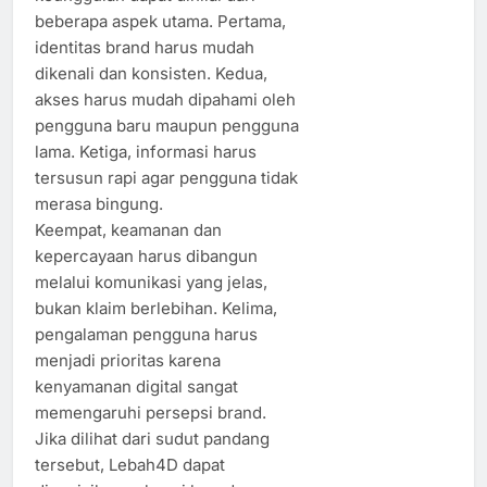
beberapa aspek utama. Pertama,
identitas brand harus mudah
dikenali dan konsisten. Kedua,
akses harus mudah dipahami oleh
pengguna baru maupun pengguna
lama. Ketiga, informasi harus
tersusun rapi agar pengguna tidak
merasa bingung.
Keempat, keamanan dan
kepercayaan harus dibangun
melalui komunikasi yang jelas,
bukan klaim berlebihan. Kelima,
pengalaman pengguna harus
menjadi prioritas karena
kenyamanan digital sangat
memengaruhi persepsi brand.
Jika dilihat dari sudut pandang
tersebut, Lebah4D dapat