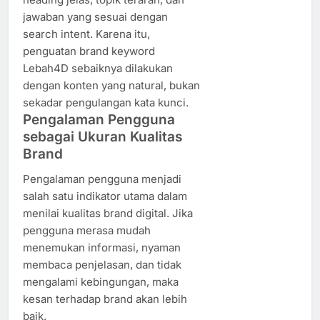
jawaban yang sesuai dengan
search intent. Karena itu,
penguatan brand keyword
Lebah4D sebaiknya dilakukan
dengan konten yang natural, bukan
sekadar pengulangan kata kunci.
Pengalaman Pengguna
sebagai Ukuran Kualitas
Brand
Pengalaman pengguna menjadi
salah satu indikator utama dalam
menilai kualitas brand digital. Jika
pengguna merasa mudah
menemukan informasi, nyaman
membaca penjelasan, dan tidak
mengalami kebingungan, maka
kesan terhadap brand akan lebih
baik.