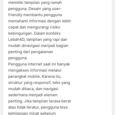
memiliki tampilan yang ramah
pengguna. Desain yang user-
friendly membantu pengguna
memahami informasi dengan lebih
cepat dan mengurangi risiko
kebingungan. Dalam konteks
Lebah4D, tampilan yang rapi dan
mudah dinavigasi menjadi bagian
penting dari pengalaman
pengguna.
Pengguna internet saat ini banyak
mengakses informasi melalui
perangkat mobile. Karena itu,
struktur yang responsif, teks yang
mudah dibaca, dan navigasi
sederhana menjadi elemen
penting. Jika tampilan terasa berat
atau tidak teratur, pengguna bisa
kehilangan minat sebelum