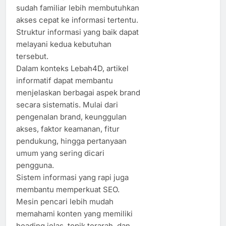
sudah familiar lebih membutuhkan
akses cepat ke informasi tertentu.
Struktur informasi yang baik dapat
melayani kedua kebutuhan
tersebut.
Dalam konteks Lebah4D, artikel
informatif dapat membantu
menjelaskan berbagai aspek brand
secara sistematis. Mulai dari
pengenalan brand, keunggulan
akses, faktor keamanan, fitur
pendukung, hingga pertanyaan
umum yang sering dicari
pengguna.
Sistem informasi yang rapi juga
membantu memperkuat SEO.
Mesin pencari lebih mudah
memahami konten yang memiliki
heading jelas, topik terarah, dan