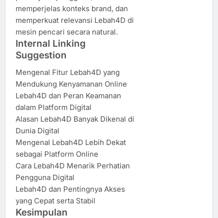
memperjelas konteks brand, dan
memperkuat relevansi Lebah4D di
mesin pencari secara natural.
Internal Linking
Suggestion
Mengenal Fitur Lebah4D yang
Mendukung Kenyamanan Online
Lebah4D dan Peran Keamanan
dalam Platform Digital
Alasan Lebah4D Banyak Dikenal di
Dunia Digital
Mengenal Lebah4D Lebih Dekat
sebagai Platform Online
Cara Lebah4D Menarik Perhatian
Pengguna Digital
Lebah4D dan Pentingnya Akses
yang Cepat serta Stabil
Kesimpulan