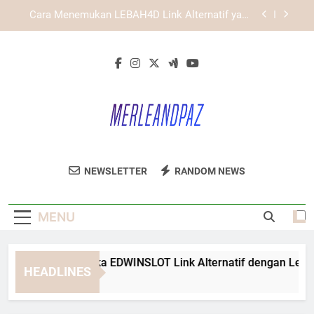
Skip
KAYA787 Alternatif sebagai Opsi Akses dengan
to
Sistem yang Responsif
content
KAYA787 Alternatif sebagai Jalur Akses yang
Mudah Dipahami Pengguna
Panduan Membuka EDWINSLOT Link Alternatif
dengan Lebih Praktis
Cara Menemukan LEBAH4D Link Alternatif yang
Mudah Diakses
KAYA787 Alternatif sebagai Opsi Akses dengan
Sistem yang Responsif
Merle And Paz
Dapatkan Perhiasan Mewah Dan Aksesori
KAYA787 Alternatif sebagai Jalur Akses yang
NEWSLETTER
RANDOM NEWS
Mudah Dipahami Pengguna
Berkualitas Di Merle And Paz Untuk
Melengkapi Gaya Anda.
MENU
nduan Membuka EDWINSLOT Link Alternatif dengan Lebih Pra
HEADLINES
Weeks Ago