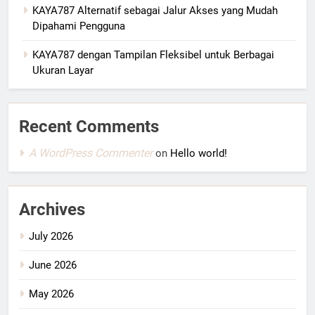
KAYA787 Alternatif sebagai Jalur Akses yang Mudah
Dipahami Pengguna
KAYA787 dengan Tampilan Fleksibel untuk Berbagai
Ukuran Layar
Recent Comments
A WordPress Commenter
on
Hello world!
Archives
July 2026
June 2026
May 2026