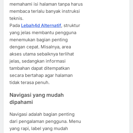
memahami isi halaman tanpa harus
membaca terlalu banyak instruksi
teknis.
Pada
Lebah4d Alternatif
, struktur
yang jelas membantu pengguna
menemukan bagian penting
dengan cepat. Misalnya, area
akses utama sebaiknya terlihat
jelas, sedangkan informasi
tambahan dapat ditempatkan
secara bertahap agar halaman
tidak terasa penuh.
Navigasi yang mudah
dipahami
Navigasi adalah bagian penting
dari pengalaman pengguna. Menu
yang rapi, label yang mudah