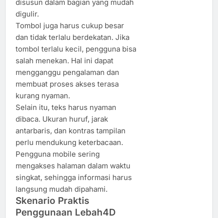
disusun dalam bagian yang mudah
digulir.
Tombol juga harus cukup besar
dan tidak terlalu berdekatan. Jika
tombol terlalu kecil, pengguna bisa
salah menekan. Hal ini dapat
mengganggu pengalaman dan
membuat proses akses terasa
kurang nyaman.
Selain itu, teks harus nyaman
dibaca. Ukuran huruf, jarak
antarbaris, dan kontras tampilan
perlu mendukung keterbacaan.
Pengguna mobile sering
mengakses halaman dalam waktu
singkat, sehingga informasi harus
langsung mudah dipahami.
Skenario Praktis
Penggunaan Lebah4D