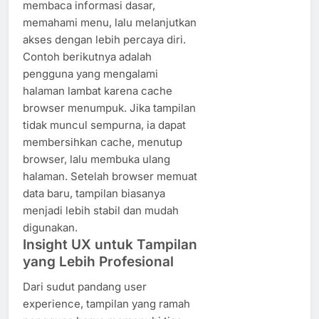
membaca informasi dasar,
memahami menu, lalu melanjutkan
akses dengan lebih percaya diri.
Contoh berikutnya adalah
pengguna yang mengalami
halaman lambat karena cache
browser menumpuk. Jika tampilan
tidak muncul sempurna, ia dapat
membersihkan cache, menutup
browser, lalu membuka ulang
halaman. Setelah browser memuat
data baru, tampilan biasanya
menjadi lebih stabil dan mudah
digunakan.
Insight UX untuk Tampilan
yang Lebih Profesional
Dari sudut pandang user
experience, tampilan yang ramah