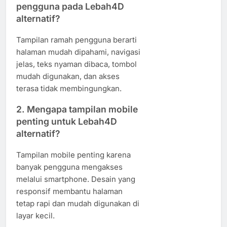
pengguna pada Lebah4D
alternatif?
Tampilan ramah pengguna berarti
halaman mudah dipahami, navigasi
jelas, teks nyaman dibaca, tombol
mudah digunakan, dan akses
terasa tidak membingungkan.
2. Mengapa tampilan mobile
penting untuk Lebah4D
alternatif?
Tampilan mobile penting karena
banyak pengguna mengakses
melalui smartphone. Desain yang
responsif membantu halaman
tetap rapi dan mudah digunakan di
layar kecil.