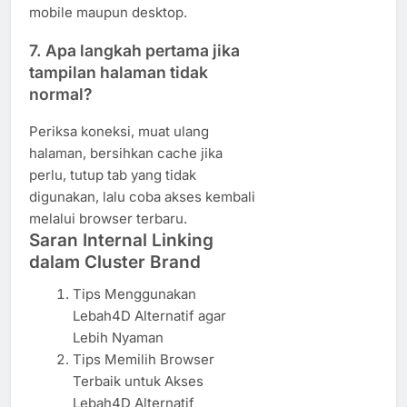
mobile maupun desktop.
7. Apa langkah pertama jika
tampilan halaman tidak
normal?
Periksa koneksi, muat ulang
halaman, bersihkan cache jika
perlu, tutup tab yang tidak
digunakan, lalu coba akses kembali
melalui browser terbaru.
Saran Internal Linking
dalam Cluster Brand
Tips Menggunakan
Lebah4D Alternatif agar
Lebih Nyaman
Tips Memilih Browser
Terbaik untuk Akses
Lebah4D Alternatif