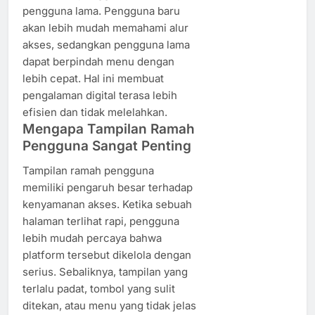
pengguna lama. Pengguna baru
akan lebih mudah memahami alur
akses, sedangkan pengguna lama
dapat berpindah menu dengan
lebih cepat. Hal ini membuat
pengalaman digital terasa lebih
efisien dan tidak melelahkan.
Mengapa Tampilan Ramah
Pengguna Sangat Penting
Tampilan ramah pengguna
memiliki pengaruh besar terhadap
kenyamanan akses. Ketika sebuah
halaman terlihat rapi, pengguna
lebih mudah percaya bahwa
platform tersebut dikelola dengan
serius. Sebaliknya, tampilan yang
terlalu padat, tombol yang sulit
ditekan, atau menu yang tidak jelas