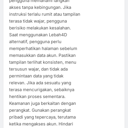
pengguna memahami langkah
akses tanpa kebingungan. Jika
instruksi terlalu rumit atau tampilan
terasa tidak wajar, pengguna
berisiko melakukan kesalahan.
Saat menggunakan Lebah4D
alternatif, pengguna perlu
memperhatikan halaman sebelum
memasukkan data akun. Pastikan
tampilan terlihat konsisten, menu
tersusun wajar, dan tidak ada
permintaan data yang tidak
relevan. Jika ada sesuatu yang
terasa mencurigakan, sebaiknya
hentikan proses sementara.
Keamanan juga berkaitan dengan
perangkat. Gunakan perangkat
pribadi yang tepercaya, terutama
ketika mengakses akun. Hindari