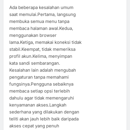
Ada beberapa kesalahan umum
saat memulai.Pertama, langsung
membuka semua menu tanpa
membaca halaman awal.Kedua,
menggunakan browser
lama.Ketiga, memakai koneksi tidak
stabil.Keempat, tidak memeriksa
profil akun.Kelima, menyimpan
kata sandi sembarangan.
Kesalahan lain adalah mengubah
pengaturan tanpa memahami
fungsinya.Pengguna sebaiknya
membaca setiap opsi terlebih
dahulu agar tidak memengaruhi
kenyamanan akses.Langkah
sederhana yang dilakukan dengan
teliti akan jauh lebih baik daripada
akses cepat yang penuh