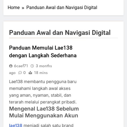
Home
Panduan Awal dan Navigasi Digital
Panduan Awal dan Navigasi Digital
Panduan Memulai Lae138
dengan Langkah Sederhana
6caef71
3 months
ago
0
18 mins
Lae138 membantu pengguna baru
memahami langkah awal akses
yang aman, nyaman, stabil, dan
terarah melalui perangkat pribadi.
Mengenal Lae138 Sebelum
Mulai Menggunakan Akun
lae138
menjadi salah satu brand