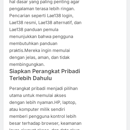
hal dasar yang paling penting agar
pengalaman terasa lebih ringan.
Pencarian seperti Lae138 login,
Lae138 resmi, Lae138 alternatif, dan
Lae138 panduan pemula
menunjukkan bahwa pengguna
membutuhkan panduan
praktis.Mereka ingin memulai
dengan jelas, aman, dan tidak
membingungkan.
Siapkan Perangkat Pribadi
Terlebih Dahulu
Perangkat pribadi menjadi pilihan
utama untuk memulai akses
dengan lebih nyaman.HP, laptop,
atau komputer milik sendiri
memberi pengguna kontrol lebih
besar terhadap browser, keamanan