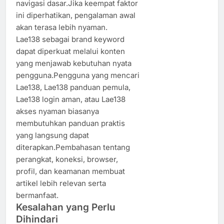
navigasi dasar.Jika keempat faktor
ini diperhatikan, pengalaman awal
akan terasa lebih nyaman.
Lae138 sebagai brand keyword
dapat diperkuat melalui konten
yang menjawab kebutuhan nyata
pengguna.Pengguna yang mencari
Lae138, Lae138 panduan pemula,
Lae138 login aman, atau Lae138
akses nyaman biasanya
membutuhkan panduan praktis
yang langsung dapat
diterapkan.Pembahasan tentang
perangkat, koneksi, browser,
profil, dan keamanan membuat
artikel lebih relevan serta
bermanfaat.
Kesalahan yang Perlu
Dihindari