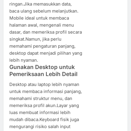
ringan.Jika memasukkan data,
baca ulang sebelum melanjutkan.
Mobile ideal untuk membaca
halaman awal, mengenali menu
dasar, dan memeriksa profil secara
singkat.Namun, jika perlu
memahami pengaturan panjang,
desktop dapat menjadi pilihan yang
lebih nyaman.
Gunakan Desktop untuk
Pemeriksaan Lebih Detail
Desktop atau laptop lebih nyaman
untuk membaca informasi panjang,
memahami struktur menu, dan
memeriksa profil akun.Layar yang
luas membuat informasi lebih
mudah dibaca.Keyboard fisik juga
mengurangi risiko salah input