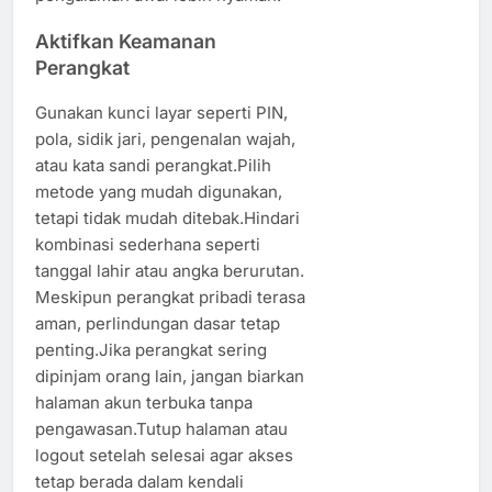
Aktifkan Keamanan
Perangkat
Gunakan kunci layar seperti PIN,
pola, sidik jari, pengenalan wajah,
atau kata sandi perangkat.Pilih
metode yang mudah digunakan,
tetapi tidak mudah ditebak.Hindari
kombinasi sederhana seperti
tanggal lahir atau angka berurutan.
Meskipun perangkat pribadi terasa
aman, perlindungan dasar tetap
penting.Jika perangkat sering
dipinjam orang lain, jangan biarkan
halaman akun terbuka tanpa
pengawasan.Tutup halaman atau
logout setelah selesai agar akses
tetap berada dalam kendali