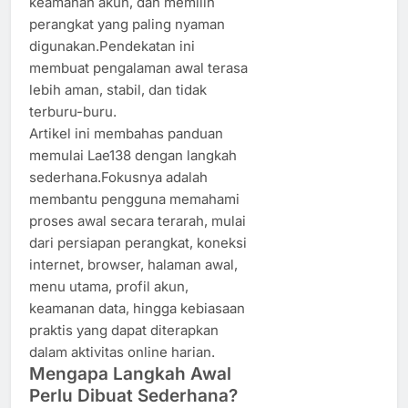
keamanan akun, dan memilih
perangkat yang paling nyaman
digunakan.Pendekatan ini
membuat pengalaman awal terasa
lebih aman, stabil, dan tidak
terburu-buru.
Artikel ini membahas panduan
memulai Lae138 dengan langkah
sederhana.Fokusnya adalah
membantu pengguna memahami
proses awal secara terarah, mulai
dari persiapan perangkat, koneksi
internet, browser, halaman awal,
menu utama, profil akun,
keamanan data, hingga kebiasaan
praktis yang dapat diterapkan
dalam aktivitas online harian.
Mengapa Langkah Awal
Perlu Dibuat Sederhana?