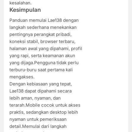
kesalahan.
Kesimpulan
Panduan memulai Lae138 dengan
langkah sederhana menekankan
pentingnya perangkat pribadi,
koneksi stabil, browser terbaru,
halaman awal yang dipahami, profil
yang rapi, serta keamanan akun
yang dijaga.Pengguna tidak perlu
terburu-buru saat pertama kali
mengakses.
Dengan kebiasaan yang tepat,
Lae138 dapat dipahami secara
lebih aman, nyaman, dan
terarah.Mobile cocok untuk akses
praktis, sedangkan desktop lebih
nyaman untuk pemeriksaan
detail.Memulai dari langkah