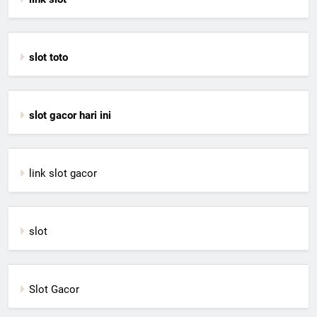
slot toto
slot gacor hari ini
link slot gacor
slot
Slot Gacor