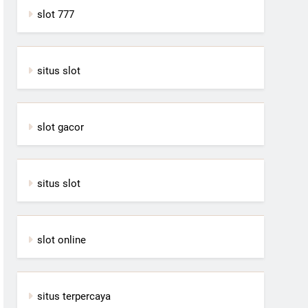
slot 777
situs slot
slot gacor
situs slot
slot online
situs terpercaya