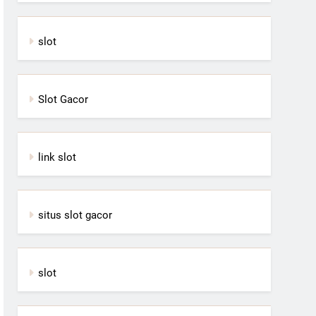
slot
Slot Gacor
link slot
situs slot gacor
slot