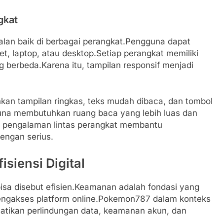
gkat
alan baik di berbagai perangkat.Pengguna dapat
, laptop, atau desktop.Setiap perangkat memiliki
 berbeda.Karena itu, tampilan responsif menjadi
an tampilan ringkas, teks mudah dibaca, dan tombol
una membutuhkan ruang baca yang lebih luas dan
nsi pengalaman lintas perangkat membantu
engan serius.
siensi Digital
isa disebut efisien.Keamanan adalah fondasi yang
gakses platform online.Pokemon787 dalam konteks
atikan perlindungan data, keamanan akun, dan