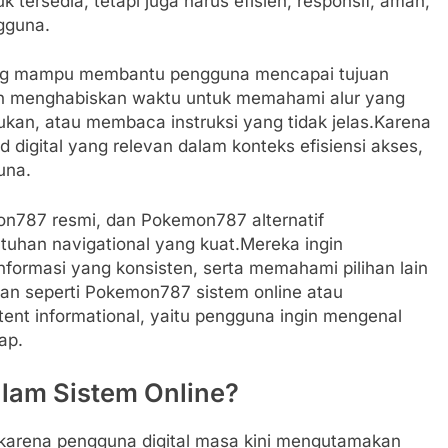
k tersedia, tetapi juga harus efisien, responsif, aman,
gguna.
yang mampu membantu pengguna mencapai tujuan
gin menghabiskan waktu untuk memahami alur yang
mukan, atau membaca instruksi yang tidak jelas.Karena
 digital yang relevan dalam konteks efisiensi akses,
una.
on787 resmi, dan Pokemon787 alternatif
uhan navigational yang kuat.Mereka ingin
ormasi yang konsisten, serta memahami pilihan lain
rian seperti Pokemon787 sistem online atau
ent informational, yaitu pengguna ingin mengenal
ap.
alam Sistem Online?
g karena pengguna digital masa kini mengutamakan