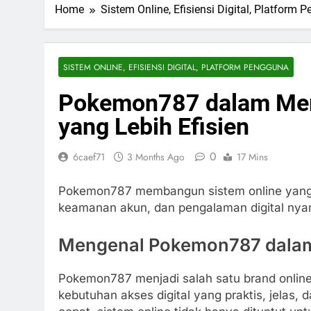
Home
Sistem Online, Efisiensi Digital, Platform 
SISTEM ONLINE, EFISIENSI DIGITAL, PLATFORM PENGGUNA
Pokemon787 dalam Mem
yang Lebih Efisien
0
6caef71
3 Months Ago
17 Mins
Pokemon787 membangun sistem online yang leb
keamanan akun, dan pengalaman digital ny
Mengenal Pokemon787 dalam
Pokemon787 menjadi salah satu brand online
kebutuhan akses digital yang praktis, jelas