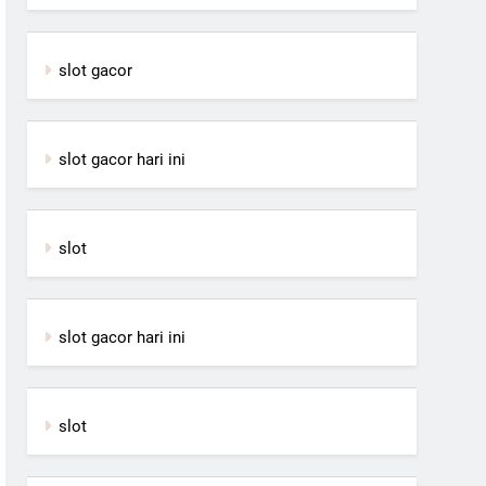
slot gacor
slot gacor hari ini
slot
slot gacor hari ini
slot