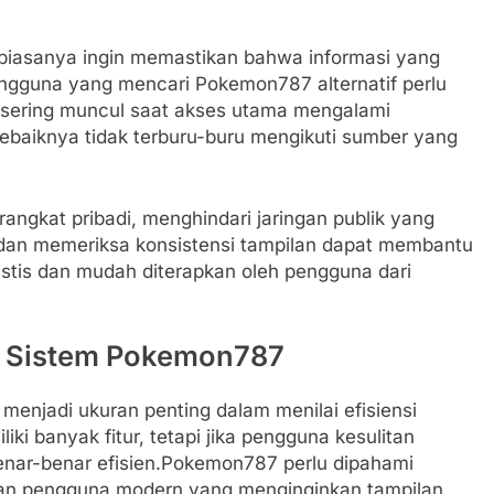
iasanya ingin memastikan bahwa informasi yang
ngguna yang mencari Pokemon787 alternatif perlu
if sering muncul saat akses utama mengalami
 sebaiknya tidak terburu-buru mengikuti sumber yang
ngkat pribadi, menghindari jaringan publik yang
, dan memeriksa konsistensi tampilan dapat membantu
stis dan mudah diterapkan oleh pengguna dari
m Sistem Pokemon787
enjadi ukuran penting dalam menilai efisiensi
iki banyak fitur, tetapi jika pengguna kesulitan
enar-benar efisien.Pokemon787 perlu dipahami
han pengguna modern yang menginginkan tampilan