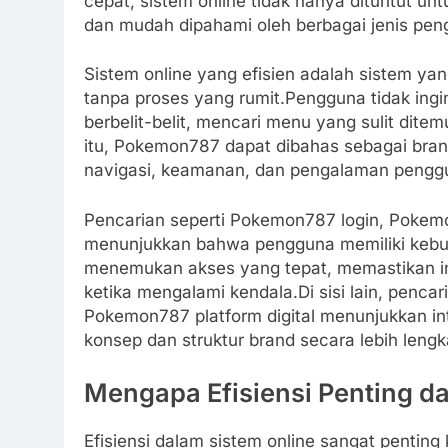
cepat, sistem online tidak hanya dituntut untu
dan mudah dipahami oleh berbagai jenis pen
Sistem online yang efisien adalah sistem 
tanpa proses yang rumit.Pengguna tidak in
berbelit-belit, mencari menu yang sulit dite
itu, Pokemon787 dapat dibahas sebagai brand
navigasi, keamanan, dan pengalaman pengg
Pencarian seperti Pokemon787 login, Pokem
menunjukkan bahwa pengguna memiliki kebut
menemukan akses yang tepat, memastikan inf
ketika mengalami kendala.Di sisi lain, penca
Pokemon787 platform digital menunjukkan int
konsep dan struktur brand secara lebih lengk
Mengapa Efisiensi Penting d
Efisiensi dalam sistem online sangat pentin