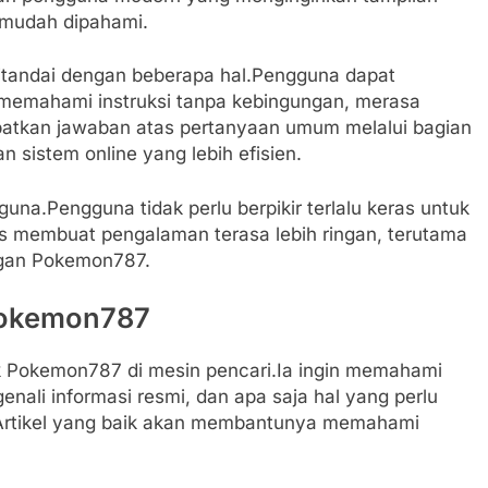
 mudah dipahami.
tandai dengan beberapa hal.Pengguna dapat
memahami instruksi tanpa kebingungan, merasa
atkan jawaban atas pertanyaan umum melalui bagian
sistem online yang lebih efisien.
guna.Pengguna tidak perlu berpikir terlalu keras untuk
s membuat pengalaman terasa lebih ringan, terutama
ngan Pokemon787.
Pokemon787
 Pokemon787 di mesin pencari.Ia ingin memahami
nali informasi resmi, dan apa saja hal yang perlu
.Artikel yang baik akan membantunya memahami