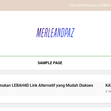
Cara Menemukan LEBAH4D
KAYA787 Alternatif sebagai Ops
KAYA787 Alternatif sebagai Jalu
Panduan Membuka EDWINSLOT L
le And Paz
Cara Menemukan LEBAH4D
Perhiasan Mewah Dan Aksesori Berkualitas Di Merle And Paz U
KAYA787 Alternatif sebagai Ops
SAMPLE PAGE
KAYA787 Alternatif sebagai Jalu
D Link Alternatif yang Mudah Diakses
KAYA787 Altern
3 Weeks Ago