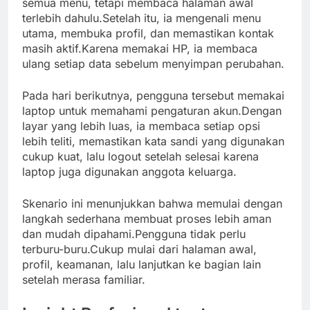
semua menu, tetapi membaca halaman awal
terlebih dahulu.Setelah itu, ia mengenali menu
utama, membuka profil, dan memastikan kontak
masih aktif.Karena memakai HP, ia membaca
ulang setiap data sebelum menyimpan perubahan.
Pada hari berikutnya, pengguna tersebut memakai
laptop untuk memahami pengaturan akun.Dengan
layar yang lebih luas, ia membaca setiap opsi
lebih teliti, memastikan kata sandi yang digunakan
cukup kuat, lalu logout setelah selesai karena
laptop juga digunakan anggota keluarga.
Skenario ini menunjukkan bahwa memulai dengan
langkah sederhana membuat proses lebih aman
dan mudah dipahami.Pengguna tidak perlu
terburu-buru.Cukup mulai dari halaman awal,
profil, keamanan, lalu lanjutkan ke bagian lain
setelah merasa familiar.