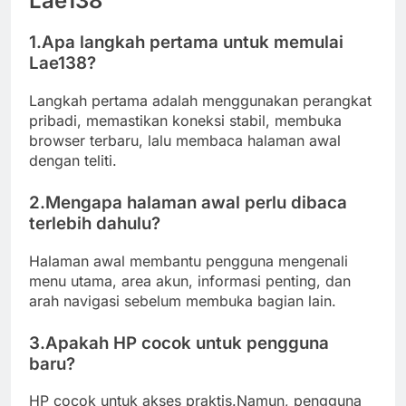
Lae138
1.Apa langkah pertama untuk memulai
Lae138?
Langkah pertama adalah menggunakan perangkat
pribadi, memastikan koneksi stabil, membuka
browser terbaru, lalu membaca halaman awal
dengan teliti.
2.Mengapa halaman awal perlu dibaca
terlebih dahulu?
Halaman awal membantu pengguna mengenali
menu utama, area akun, informasi penting, dan
arah navigasi sebelum membuka bagian lain.
3.Apakah HP cocok untuk pengguna
baru?
HP cocok untuk akses praktis.Namun, pengguna