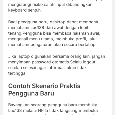
mengurangi risiko salah input dibandingkan
keyboard sentuh.
Bagi pengguna baru, desktop dapat membantu
memahami Lae138 dari awal dengan lebih
tenang.Pengguna bisa membaca halaman awal,
mengenali menu utama, membuka profil, lalu
memahami pengaturan akun secara bertahap.
Jika laptop digunakan bersama orang lain, jangan
menyimpan password otomatis.Selalu logout
setelah selesai agar informasi akun tidak
tertinggal.
Contoh Skenario Praktis
Pengguna Baru
Bayangkan seorang pengguna baru membuka
Lae138 melalui HP.Ia tidak langsung membuka