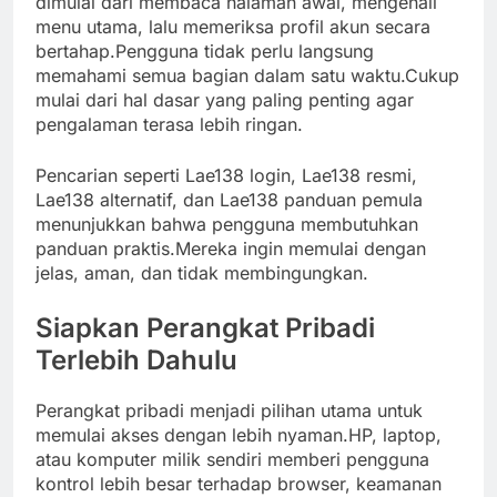
dimulai dari membaca halaman awal, mengenali
menu utama, lalu memeriksa profil akun secara
bertahap.Pengguna tidak perlu langsung
memahami semua bagian dalam satu waktu.Cukup
mulai dari hal dasar yang paling penting agar
pengalaman terasa lebih ringan.
Pencarian seperti Lae138 login, Lae138 resmi,
Lae138 alternatif, dan Lae138 panduan pemula
menunjukkan bahwa pengguna membutuhkan
panduan praktis.Mereka ingin memulai dengan
jelas, aman, dan tidak membingungkan.
Siapkan Perangkat Pribadi
Terlebih Dahulu
Perangkat pribadi menjadi pilihan utama untuk
memulai akses dengan lebih nyaman.HP, laptop,
atau komputer milik sendiri memberi pengguna
kontrol lebih besar terhadap browser, keamanan