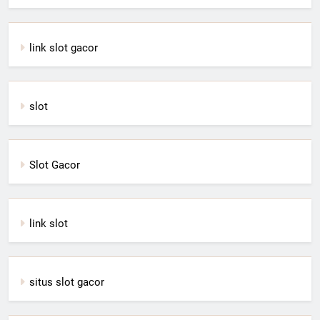
link slot gacor
slot
Slot Gacor
link slot
situs slot gacor