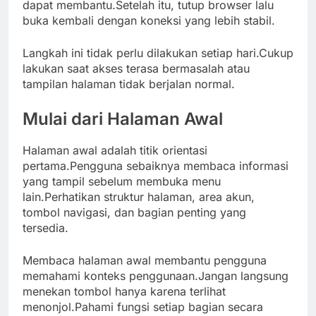
dapat membantu.Setelah itu, tutup browser lalu
buka kembali dengan koneksi yang lebih stabil.
Langkah ini tidak perlu dilakukan setiap hari.Cukup
lakukan saat akses terasa bermasalah atau
tampilan halaman tidak berjalan normal.
Mulai dari Halaman Awal
Halaman awal adalah titik orientasi
pertama.Pengguna sebaiknya membaca informasi
yang tampil sebelum membuka menu
lain.Perhatikan struktur halaman, area akun,
tombol navigasi, dan bagian penting yang
tersedia.
Membaca halaman awal membantu pengguna
memahami konteks penggunaan.Jangan langsung
menekan tombol hanya karena terlihat
menonjol.Pahami fungsi setiap bagian secara