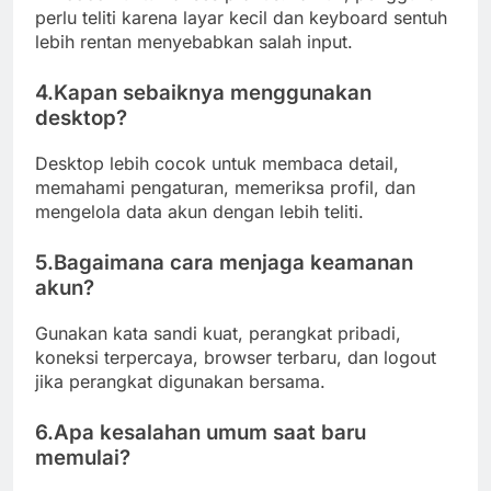
perlu teliti karena layar kecil dan keyboard sentuh
lebih rentan menyebabkan salah input.
4.Kapan sebaiknya menggunakan
desktop?
Desktop lebih cocok untuk membaca detail,
memahami pengaturan, memeriksa profil, dan
mengelola data akun dengan lebih teliti.
5.Bagaimana cara menjaga keamanan
akun?
Gunakan kata sandi kuat, perangkat pribadi,
koneksi terpercaya, browser terbaru, dan logout
jika perangkat digunakan bersama.
6.Apa kesalahan umum saat baru
memulai?