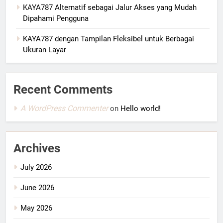
KAYA787 Alternatif sebagai Jalur Akses yang Mudah
Dipahami Pengguna
KAYA787 dengan Tampilan Fleksibel untuk Berbagai
Ukuran Layar
Recent Comments
A WordPress Commenter
on
Hello world!
Archives
July 2026
June 2026
May 2026