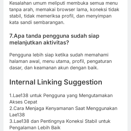
Kesalahan umum meliputi membuka semua menu
tanpa arah, memakai browser lama, koneksi tidak
stabil, tidak memeriksa profil, dan menyimpan
kata sandi sembarangan.
7.Apa tanda pengguna sudah siap
melanjutkan aktivitas?
Pengguna lebih siap ketika sudah memahami
halaman awal, menu utama, profil, pengaturan
dasar, dan keamanan akun dengan baik.
Internal Linking Suggestion
1.Lae138 untuk Pengguna yang Mengutamakan
Akses Cepat
2.Cara Menjaga Kenyamanan Saat Menggunakan
Lae138
3.Lae138 dan Pentingnya Koneksi Stabil untuk
Pengalaman Lebih Baik