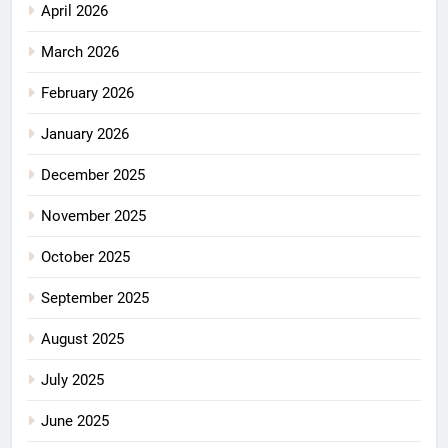
April 2026
March 2026
February 2026
January 2026
December 2025
November 2025
October 2025
September 2025
August 2025
July 2025
June 2025