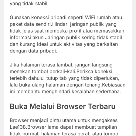
yang tidak stabil.
Gunakan koneksi pribadi seperti WiFi rumah atau
paket data sendiri.Hindari jaringan publik yang
tidak jelas saat membuka profil atau memasukkan
informasi akun.Jaringan publik sering tidak stabil
dan kurang ideal untuk aktivitas yang berkaitan
dengan data pribadi.
Jika halaman terasa lambat, jangan langsung
menekan tombol berkali-kali.Periksa koneksi
terlebih dahulu, tutup tab yang tidak diperlukan,
lalu buka ulang halaman dengan tenang.Kebiasaan
ini membantu menghindari kesalahan sederhana.
Buka Melalui Browser Terbaru
Browser menjadi pintu utama untuk mengakses
Lae138.Browser lama dapat membuat tampilan
tidak normal, halaman terasa berat, atau tombol