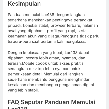
Kesimpulan
Panduan memulai Lae138 dengan langkah
sederhana menekankan pentingnya perangkat
pribadi, koneksi stabil, browser terbaru, halaman
awal yang dipahami, profil yang rapi, serta
keamanan akun yang dijaga.Pengguna tidak perlu
terburu-buru saat pertama kali mengakses.
Dengan kebiasaan yang tepat, Lae138 dapat
dipahami secara lebih aman, nyaman, dan
terarah.Mobile cocok untuk akses praktis,
sedangkan desktop lebih nyaman untuk
pemeriksaan detail.Memulai dari langkah
sederhana membantu pengguna menghindari
kesalahan dan membangun pengalaman digital
yang lebih stabil.
FAQ Seputar Panduan Memulai