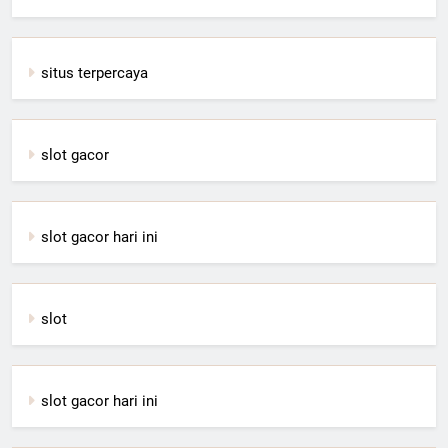
situs terpercaya
slot gacor
slot gacor hari ini
slot
slot gacor hari ini