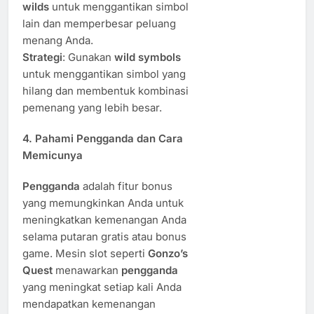
wilds
untuk menggantikan simbol
lain dan memperbesar peluang
menang Anda.
Strategi
: Gunakan
wild symbols
untuk menggantikan simbol yang
hilang dan membentuk kombinasi
pemenang yang lebih besar.
4.
Pahami Pengganda dan Cara
Memicunya
Pengganda
adalah fitur bonus
yang memungkinkan Anda untuk
meningkatkan kemenangan Anda
selama putaran gratis atau bonus
game. Mesin slot seperti
Gonzo’s
Quest
menawarkan
pengganda
yang meningkat setiap kali Anda
mendapatkan kemenangan