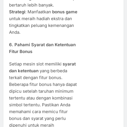
bertaruh lebih banyak.
Strategi
: Manfaatkan
bonus game
untuk meraih hadiah ekstra dan
tingkatkan peluang kemenangan
Anda.
6.
Pahami Syarat dan Ketentuan
Fitur Bonus
Setiap mesin slot memiliki
syarat
dan ketentuan
yang berbeda
terkait dengan fitur bonus.
Beberapa fitur bonus hanya dapat
dipicu setelah taruhan minimum
tertentu atau dengan kombinasi
simbol tertentu. Pastikan Anda
memahami cara memicu fitur
bonus dan syarat yang perlu
dipenuhi untuk meraih