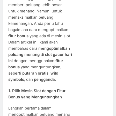
memberi peluang lebih besar
untuk menang. Namun, untuk
memaksimalkan peluang
kemenangan, Anda perlu tahu
bagaimana cara mengoptimalkan
fitur bonus
yang ada di mesin slot.
Dalam artikel ini, kami akan
membahas cara
mengoptimalkan
peluang menang
di
slot gacor hari
ini
dengan menggunakan
fitur
bonus
yang menguntungkan,
seperti
putaran gratis
,
wild
symbols
, dan
pengganda
.
1.
Pilih Mesin Slot dengan Fitur
Bonus yang Menguntungkan
Langkah pertama dalam
mengoptimalkan peluang menang