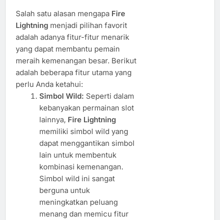
Salah satu alasan mengapa
Fire
Lightning
menjadi pilihan favorit
adalah adanya fitur-fitur menarik
yang dapat membantu pemain
meraih kemenangan besar. Berikut
adalah beberapa fitur utama yang
perlu Anda ketahui:
Simbol Wild:
Seperti dalam
kebanyakan permainan slot
lainnya,
Fire Lightning
memiliki simbol wild yang
dapat menggantikan simbol
lain untuk membentuk
kombinasi kemenangan.
Simbol wild ini sangat
berguna untuk
meningkatkan peluang
menang dan memicu fitur