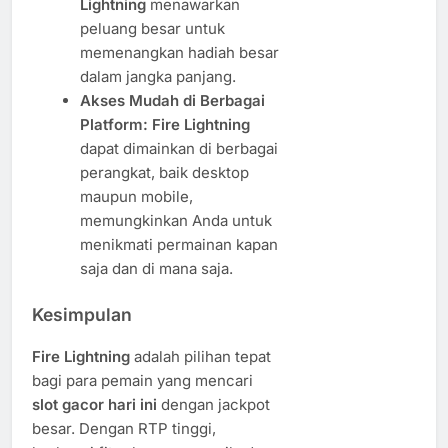
Lightning
menawarkan
peluang besar untuk
memenangkan hadiah besar
dalam jangka panjang.
Akses Mudah di Berbagai
Platform:
Fire Lightning
dapat dimainkan di berbagai
perangkat, baik desktop
maupun mobile,
memungkinkan Anda untuk
menikmati permainan kapan
saja dan di mana saja.
Kesimpulan
Fire Lightning
adalah pilihan tepat
bagi para pemain yang mencari
slot gacor hari ini
dengan jackpot
besar. Dengan RTP tinggi,