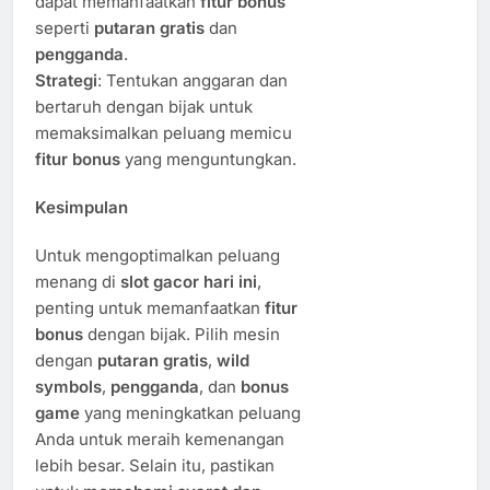
dapat memanfaatkan
fitur bonus
seperti
putaran gratis
dan
pengganda
.
Strategi
: Tentukan anggaran dan
bertaruh dengan bijak untuk
memaksimalkan peluang memicu
fitur bonus
yang menguntungkan.
Kesimpulan
Untuk mengoptimalkan peluang
menang di
slot gacor hari ini
,
penting untuk memanfaatkan
fitur
bonus
dengan bijak. Pilih mesin
dengan
putaran gratis
,
wild
symbols
,
pengganda
, dan
bonus
game
yang meningkatkan peluang
Anda untuk meraih kemenangan
lebih besar. Selain itu, pastikan