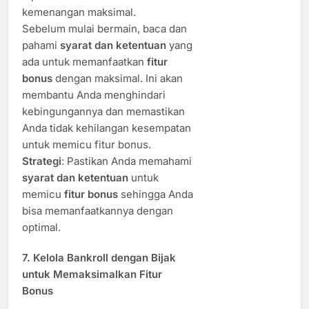
kemenangan maksimal.
Sebelum mulai bermain, baca dan
pahami
syarat dan ketentuan
yang
ada untuk memanfaatkan
fitur
bonus
dengan maksimal. Ini akan
membantu Anda menghindari
kebingungannya dan memastikan
Anda tidak kehilangan kesempatan
untuk memicu fitur bonus.
Strategi
: Pastikan Anda memahami
syarat dan ketentuan
untuk
memicu
fitur bonus
sehingga Anda
bisa memanfaatkannya dengan
optimal.
7.
Kelola Bankroll dengan Bijak
untuk Memaksimalkan Fitur
Bonus