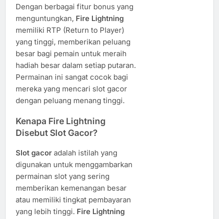
Dengan berbagai fitur bonus yang
menguntungkan,
Fire Lightning
memiliki RTP (Return to Player)
yang tinggi, memberikan peluang
besar bagi pemain untuk meraih
hadiah besar dalam setiap putaran.
Permainan ini sangat cocok bagi
mereka yang mencari slot gacor
dengan peluang menang tinggi.
Kenapa Fire Lightning
Disebut Slot Gacor?
Slot gacor
adalah istilah yang
digunakan untuk menggambarkan
permainan slot yang sering
memberikan kemenangan besar
atau memiliki tingkat pembayaran
yang lebih tinggi.
Fire Lightning