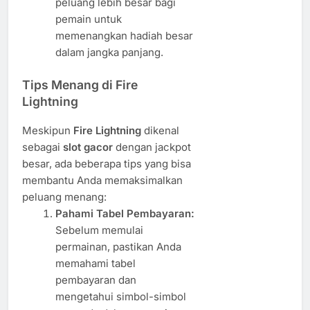
peluang lebih besar bagi
pemain untuk
memenangkan hadiah besar
dalam jangka panjang.
Tips Menang di Fire
Lightning
Meskipun
Fire Lightning
dikenal
sebagai
slot gacor
dengan jackpot
besar, ada beberapa tips yang bisa
membantu Anda memaksimalkan
peluang menang:
Pahami Tabel Pembayaran:
Sebelum memulai
permainan, pastikan Anda
memahami tabel
pembayaran dan
mengetahui simbol-simbol