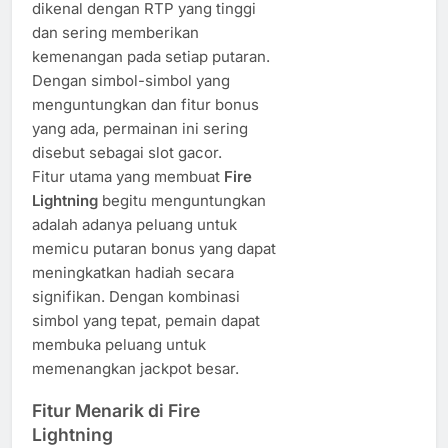
dikenal dengan RTP yang tinggi
dan sering memberikan
kemenangan pada setiap putaran.
Dengan simbol-simbol yang
menguntungkan dan fitur bonus
yang ada, permainan ini sering
disebut sebagai slot gacor.
Fitur utama yang membuat
Fire
Lightning
begitu menguntungkan
adalah adanya peluang untuk
memicu putaran bonus yang dapat
meningkatkan hadiah secara
signifikan. Dengan kombinasi
simbol yang tepat, pemain dapat
membuka peluang untuk
memenangkan jackpot besar.
Fitur Menarik di Fire
Lightning