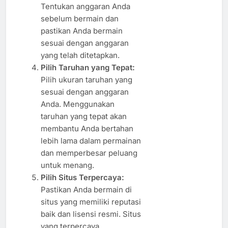
Tentukan anggaran Anda
sebelum bermain dan
pastikan Anda bermain
sesuai dengan anggaran
yang telah ditetapkan.
Pilih Taruhan yang Tepat:
Pilih ukuran taruhan yang
sesuai dengan anggaran
Anda. Menggunakan
taruhan yang tepat akan
membantu Anda bertahan
lebih lama dalam permainan
dan memperbesar peluang
untuk menang.
Pilih Situs Terpercaya:
Pastikan Anda bermain di
situs yang memiliki reputasi
baik dan lisensi resmi. Situs
yang terpercaya