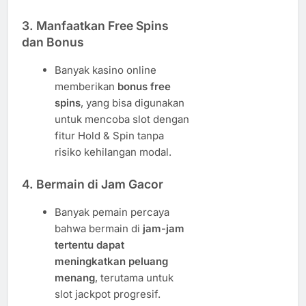
3. Manfaatkan Free Spins
dan Bonus
Banyak kasino online
memberikan
bonus free
spins
, yang bisa digunakan
untuk mencoba slot dengan
fitur Hold & Spin tanpa
risiko kehilangan modal.
4. Bermain di Jam Gacor
Banyak pemain percaya
bahwa bermain di
jam-jam
tertentu dapat
meningkatkan peluang
menang
, terutama untuk
slot jackpot progresif.