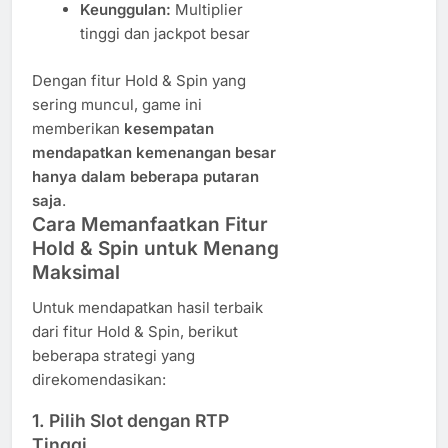
Keunggulan:
Multiplier
tinggi dan jackpot besar
Dengan fitur Hold & Spin yang
sering muncul, game ini
memberikan
kesempatan
mendapatkan kemenangan besar
hanya dalam beberapa putaran
saja
.
Cara Memanfaatkan Fitur
Hold & Spin untuk Menang
Maksimal
Untuk mendapatkan hasil terbaik
dari fitur Hold & Spin, berikut
beberapa strategi yang
direkomendasikan:
1. Pilih Slot dengan RTP
Tinggi