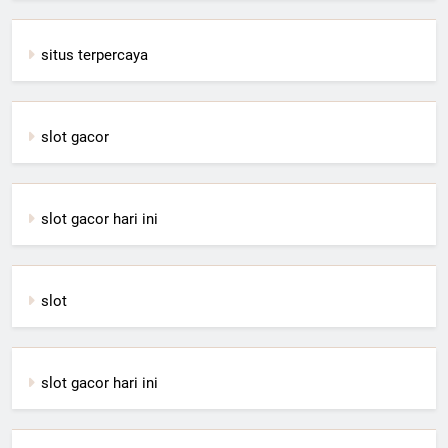
situs terpercaya
slot gacor
slot gacor hari ini
slot
slot gacor hari ini