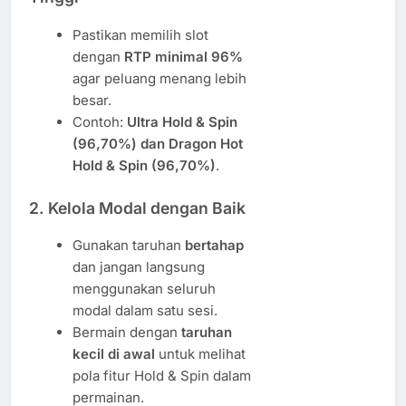
Pastikan memilih slot
dengan
RTP minimal 96%
agar peluang menang lebih
besar.
Contoh:
Ultra Hold & Spin
(96,70%) dan Dragon Hot
Hold & Spin (96,70%)
.
2. Kelola Modal dengan Baik
Gunakan taruhan
bertahap
dan jangan langsung
menggunakan seluruh
modal dalam satu sesi.
Bermain dengan
taruhan
kecil di awal
untuk melihat
pola fitur Hold & Spin dalam
permainan.