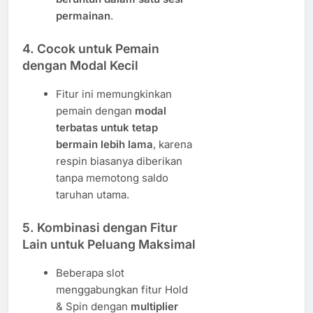
permainan
.
4. Cocok untuk Pemain
dengan Modal Kecil
Fitur ini memungkinkan
pemain dengan
modal
terbatas untuk tetap
bermain lebih lama
, karena
respin biasanya diberikan
tanpa memotong saldo
taruhan utama.
5. Kombinasi dengan Fitur
Lain untuk Peluang Maksimal
Beberapa slot
menggabungkan fitur Hold
& Spin dengan
multiplier