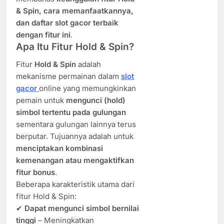
& Spin, cara memanfaatkannya,
dan daftar slot gacor terbaik
dengan fitur ini
.
Apa Itu Fitur Hold & Spin?
Fitur
Hold & Spin
adalah
mekanisme permainan dalam
slot
gacor
online yang memungkinkan
pemain untuk
mengunci (hold)
simbol tertentu pada gulungan
sementara gulungan lainnya terus
berputar. Tujuannya adalah untuk
menciptakan kombinasi
kemenangan atau mengaktifkan
fitur bonus
.
Beberapa karakteristik utama dari
fitur Hold & Spin:
✔
Dapat mengunci simbol bernilai
tinggi
– Meningkatkan