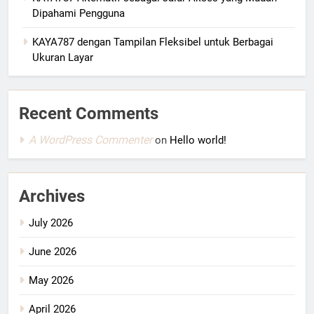
Dipahami Pengguna
KAYA787 dengan Tampilan Fleksibel untuk Berbagai
Ukuran Layar
Recent Comments
A WordPress Commenter
on
Hello world!
Archives
July 2026
June 2026
May 2026
April 2026