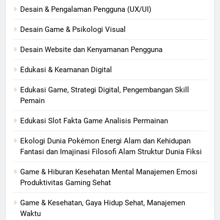
Desain & Pengalaman Pengguna (UX/UI)
Desain Game & Psikologi Visual
Desain Website dan Kenyamanan Pengguna
Edukasi & Keamanan Digital
Edukasi Game, Strategi Digital, Pengembangan Skill
Pemain
Edukasi Slot Fakta Game Analisis Permainan
Ekologi Dunia Pokémon Energi Alam dan Kehidupan
Fantasi dan Imajinasi Filosofi Alam Struktur Dunia Fiksi
Game & Hiburan Kesehatan Mental Manajemen Emosi
Produktivitas Gaming Sehat
Game & Kesehatan, Gaya Hidup Sehat, Manajemen
Waktu