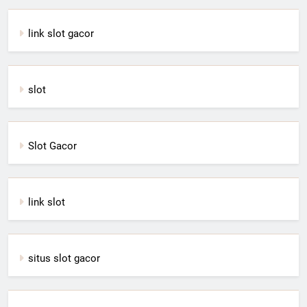
link slot gacor
slot
Slot Gacor
link slot
situs slot gacor