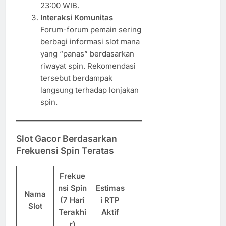
23:00 WIB.
Interaksi Komunitas
Forum-forum pemain sering
berbagi informasi slot mana
yang “panas” berdasarkan
riwayat spin. Rekomendasi
tersebut berdampak
langsung terhadap lonjakan
spin.
Slot Gacor Berdasarkan
Frekuensi Spin Teratas
Frekue
nsi Spin
Estimas
Nama
(7 Hari
i RTP
Slot
Terakhi
Aktif
r)