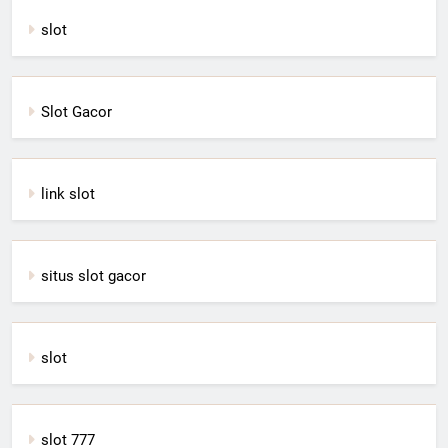
slot
Slot Gacor
link slot
situs slot gacor
slot
slot 777