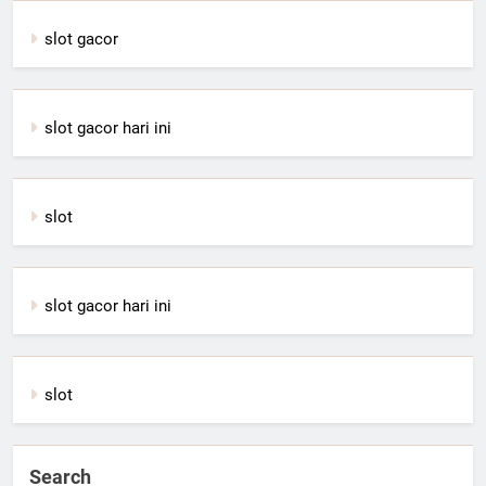
slot gacor
slot gacor hari ini
slot
slot gacor hari ini
slot
Search