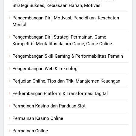
Strategi Sukses, Kebiasaan Harian, Motivasi
Pengembangan Diri, Motivasi, Pendidikan, Kesehatan
Mental
Pengembangan Diri, Strategi Permainan, Game
Kompetitif, Mentalitas dalam Game, Game Online
Pengembangan Skill Gaming & Performabilitas Pemain
Pengembangan Web & Teknologi
Perjudian Online, Tips dan Trik, Manajemen Keuangan
Perkembangan Platform & Transformasi Digital
Permainan Kasino dan Panduan Slot
Permainan Kasino Online
Permainan Online