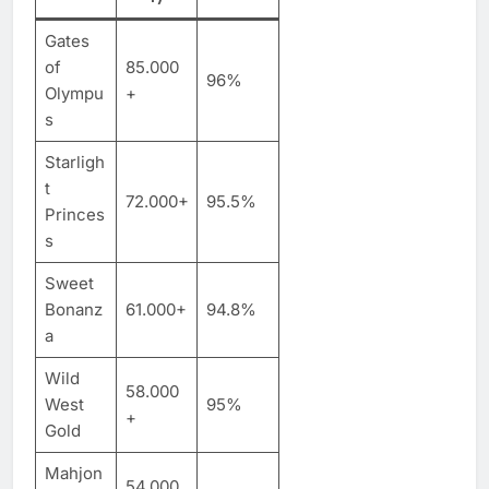
Gates
of
85.000
96%
Olympu
+
s
Starligh
t
72.000+
95.5%
Princes
s
Sweet
Bonanz
61.000+
94.8%
a
Wild
58.000
West
95%
+
Gold
Mahjon
54.000