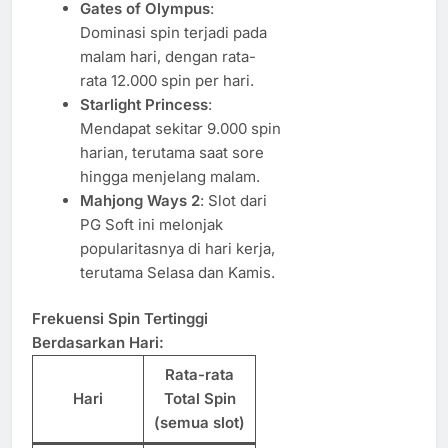
Gates of Olympus
:
Dominasi spin terjadi pada
malam hari, dengan rata-
rata 12.000 spin per hari.
Starlight Princess
:
Mendapat sekitar 9.000 spin
harian, terutama saat sore
hingga menjelang malam.
Mahjong Ways 2
: Slot dari
PG Soft ini melonjak
popularitasnya di hari kerja,
terutama Selasa dan Kamis.
Frekuensi Spin Tertinggi
Berdasarkan Hari:
Rata-rata
Hari
Total Spin
(semua slot)