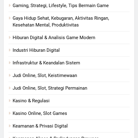
Gaming, Strategi, Lifestyle, Tips Bermain Game
Gaya Hidup Sehat, Kebugaran, Aktivitas Ringan,
Kesehatan Mental, Produktivitas
Hiburan Digital & Analisis Game Modern
Industri Hiburan Digital
Infrastruktur & Keandalan Sistem
Judi Online, Slot, Keistimewaan
Judi Online, Slot, Strategi Permainan
Kasino & Regulasi
Kasino Online, Slot Games
Keamanan & Privasi Digital