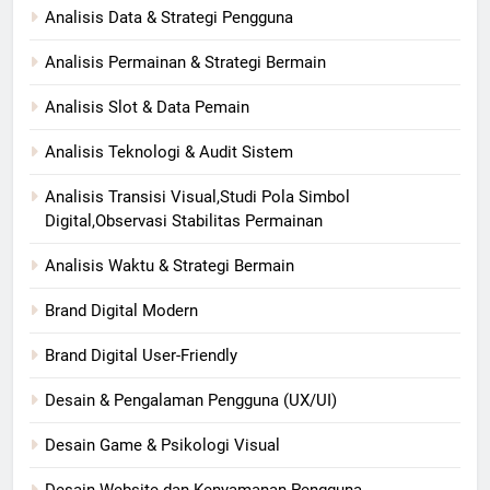
Analisis Data & Strategi Pengguna
Analisis Permainan & Strategi Bermain
Analisis Slot & Data Pemain
Analisis Teknologi & Audit Sistem
Analisis Transisi Visual,Studi Pola Simbol
Digital,Observasi Stabilitas Permainan
Analisis Waktu & Strategi Bermain
Brand Digital Modern
Brand Digital User-Friendly
Desain & Pengalaman Pengguna (UX/UI)
Desain Game & Psikologi Visual