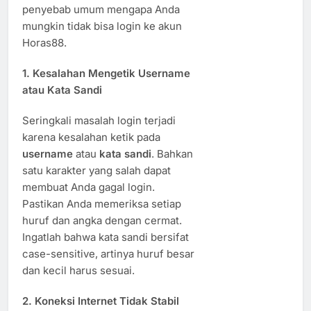
penyebab umum mengapa Anda
mungkin tidak bisa login ke akun
Horas88.
1.
Kesalahan Mengetik Username
atau Kata Sandi
Seringkali masalah login terjadi
karena kesalahan ketik pada
username
atau
kata sandi
. Bahkan
satu karakter yang salah dapat
membuat Anda gagal login.
Pastikan Anda memeriksa setiap
huruf dan angka dengan cermat.
Ingatlah bahwa kata sandi bersifat
case-sensitive, artinya huruf besar
dan kecil harus sesuai.
2.
Koneksi Internet Tidak Stabil