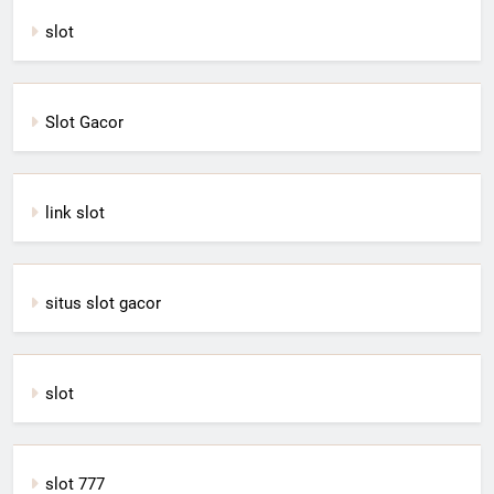
slot
Slot Gacor
link slot
situs slot gacor
slot
slot 777