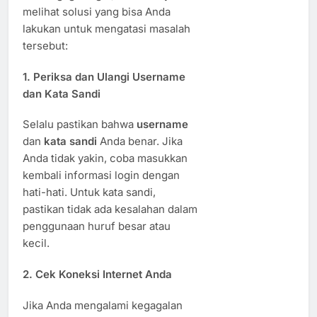
melihat solusi yang bisa Anda
lakukan untuk mengatasi masalah
tersebut:
1.
Periksa dan Ulangi Username
dan Kata Sandi
Selalu pastikan bahwa
username
dan
kata sandi
Anda benar. Jika
Anda tidak yakin, coba masukkan
kembali informasi login dengan
hati-hati. Untuk kata sandi,
pastikan tidak ada kesalahan dalam
penggunaan huruf besar atau
kecil.
2.
Cek Koneksi Internet Anda
Jika Anda mengalami kegagalan