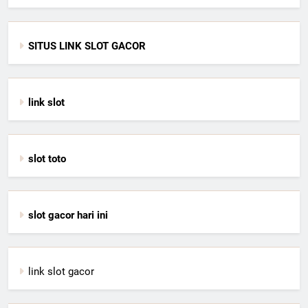
SITUS LINK SLOT GACOR
link slot
slot toto
slot gacor hari ini
link slot gacor