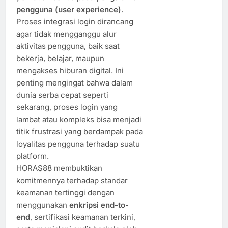
pengguna (user experience)
.
Proses integrasi login dirancang
agar tidak mengganggu alur
aktivitas pengguna, baik saat
bekerja, belajar, maupun
mengakses hiburan digital. Ini
penting mengingat bahwa dalam
dunia serba cepat seperti
sekarang, proses login yang
lambat atau kompleks bisa menjadi
titik frustrasi yang berdampak pada
loyalitas pengguna terhadap suatu
platform.
HORAS88 membuktikan
komitmennya terhadap standar
keamanan tertinggi dengan
menggunakan
enkripsi end-to-
end
, sertifikasi keamanan terkini,