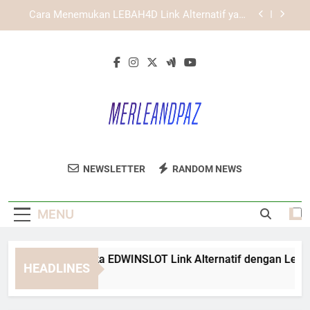
Skip
KAYA787 Alternatif sebagai Opsi Akses dengan
to
Sistem yang Responsif
content
KAYA787 Alternatif sebagai Jalur Akses yang
Mudah Dipahami Pengguna
Panduan Membuka EDWINSLOT Link Alternatif
dengan Lebih Praktis
Cara Menemukan LEBAH4D Link Alternatif yang
Mudah Diakses
KAYA787 Alternatif sebagai Opsi Akses dengan
Sistem yang Responsif
Merle And Paz
Dapatkan Perhiasan Mewah Dan Aksesori
KAYA787 Alternatif sebagai Jalur Akses yang
NEWSLETTER
RANDOM NEWS
Mudah Dipahami Pengguna
Berkualitas Di Merle And Paz Untuk
Melengkapi Gaya Anda.
MENU
nduan Membuka EDWINSLOT Link Alternatif dengan Lebih Pra
HEADLINES
Weeks Ago