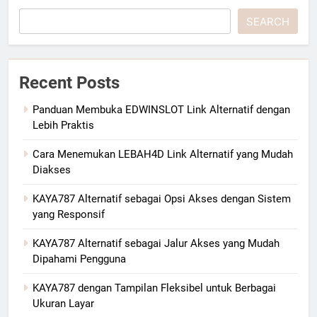
SEARCH
Recent Posts
Panduan Membuka EDWINSLOT Link Alternatif dengan
Lebih Praktis
Cara Menemukan LEBAH4D Link Alternatif yang Mudah
Diakses
KAYA787 Alternatif sebagai Opsi Akses dengan Sistem
yang Responsif
KAYA787 Alternatif sebagai Jalur Akses yang Mudah
Dipahami Pengguna
KAYA787 dengan Tampilan Fleksibel untuk Berbagai
Ukuran Layar