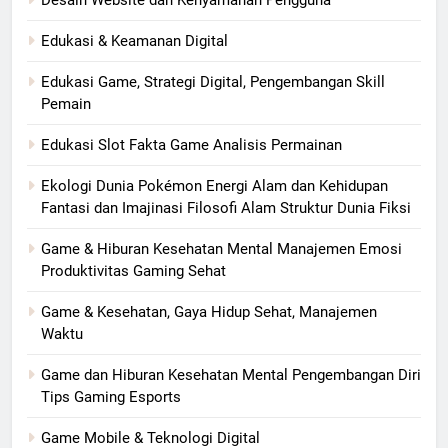
Desain Website dan Kenyamanan Pengguna
Edukasi & Keamanan Digital
Edukasi Game, Strategi Digital, Pengembangan Skill
Pemain
Edukasi Slot Fakta Game Analisis Permainan
Ekologi Dunia Pokémon Energi Alam dan Kehidupan
Fantasi dan Imajinasi Filosofi Alam Struktur Dunia Fiksi
Game & Hiburan Kesehatan Mental Manajemen Emosi
Produktivitas Gaming Sehat
Game & Kesehatan, Gaya Hidup Sehat, Manajemen
Waktu
Game dan Hiburan Kesehatan Mental Pengembangan Diri
Tips Gaming Esports
Game Mobile & Teknologi Digital