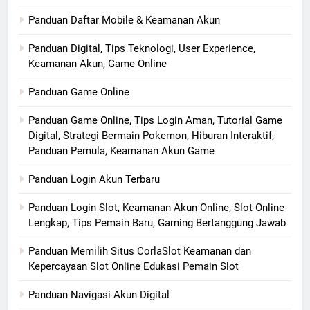
Panduan Daftar Mobile & Keamanan Akun
Panduan Digital, Tips Teknologi, User Experience,
Keamanan Akun, Game Online
Panduan Game Online
Panduan Game Online, Tips Login Aman, Tutorial Game
Digital, Strategi Bermain Pokemon, Hiburan Interaktif,
Panduan Pemula, Keamanan Akun Game
Panduan Login Akun Terbaru
Panduan Login Slot, Keamanan Akun Online, Slot Online
Lengkap, Tips Pemain Baru, Gaming Bertanggung Jawab
Panduan Memilih Situs CorlaSlot Keamanan dan
Kepercayaan Slot Online Edukasi Pemain Slot
Panduan Navigasi Akun Digital