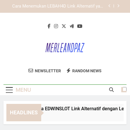
Skip
KAYA787 Alternatif sebagai Opsi Akses dengan
to
Sistem yang Responsif
content
KAYA787 Alternatif sebagai Jalur Akses yang
Mudah Dipahami Pengguna
Panduan Membuka EDWINSLOT Link Alternatif
dengan Lebih Praktis
Cara Menemukan LEBAH4D Link Alternatif yang
Mudah Diakses
KAYA787 Alternatif sebagai Opsi Akses dengan
Sistem yang Responsif
Merle And Paz
Dapatkan Perhiasan Mewah Dan Aksesori
KAYA787 Alternatif sebagai Jalur Akses yang
NEWSLETTER
RANDOM NEWS
Mudah Dipahami Pengguna
Berkualitas Di Merle And Paz Untuk
Melengkapi Gaya Anda.
MENU
nduan Membuka EDWINSLOT Link Alternatif dengan Lebih Pra
HEADLINES
Weeks Ago