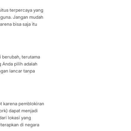
 situs terpercaya yang
erguna. Jangan mudah
arena bisa saja itu
li berubah, terutama
ng Anda pilih adalah
ngan lancar tanpa
ot karena pemblokiran
ork) dapat menjadi
ri lokasi yang
terapkan di negara