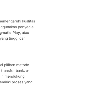
 memengaruhi kualitas
enggunakan penyedia
gmatic Play
, atau
yang tinggi dan
ai pilihan metode
transfer bank, e-
pilih mendukung
miliki proses yang