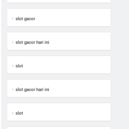
slot gacor
slot gacor hari ini
slot
slot gacor hari ini
slot