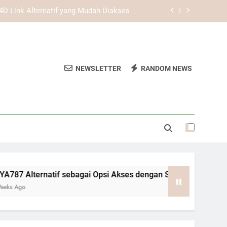
 Link Alternatif yang Mudah Diakses
i Akses dengan Sistem yang Responsif
r Akses yang Mudah Dipahami Pengguna
NEWSLETTER
RANDOM NEWS
ink Alternatif dengan Lebih Praktis
 Link Alternatif yang Mudah Diakses
ntuk Melengkapi Gaya Anda.
i Akses dengan Sistem yang Responsif
r Akses yang Mudah Dipahami Pengguna
atif sebagai Opsi Akses dengan Sistem yang Responsif