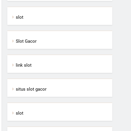
slot
Slot Gacor
link slot
situs slot gacor
slot