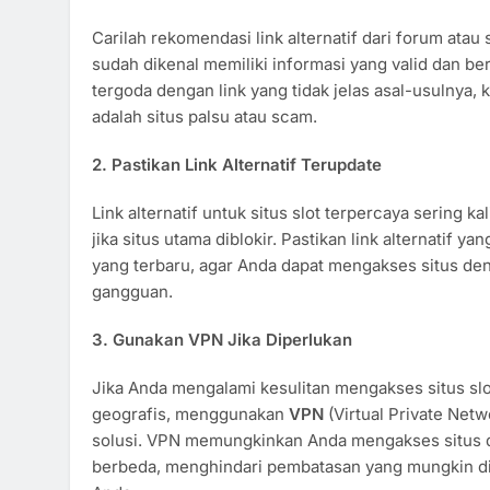
Carilah rekomendasi link alternatif dari forum atau
sudah dikenal memiliki informasi yang valid dan b
tergoda dengan link yang tidak jelas asal-usulnya, k
adalah situs palsu atau scam.
2. Pastikan Link Alternatif Terupdate
Link alternatif untuk situs slot terpercaya sering ka
jika situs utama diblokir. Pastikan link alternatif ya
yang terbaru, agar Anda dapat mengakses situs de
gangguan.
3. Gunakan VPN Jika Diperlukan
Jika Anda mengalami kesulitan mengakses situs sl
geografis, menggunakan
VPN
(Virtual Private Netw
solusi. VPN memungkinkan Anda mengakses situs da
berbeda, menghindari pembatasan yang mungkin di