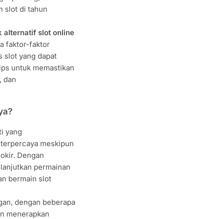
 slot di tahun
k alternatif slot online
 faktor-faktor
s slot yang dapat
tips untuk memastikan
, dan
aya?
ti yang
 terpercaya meskipun
okir. Dengan
elanjutkan permainan
n bermain slot
gan, dengan beberapa
kin menerapkan