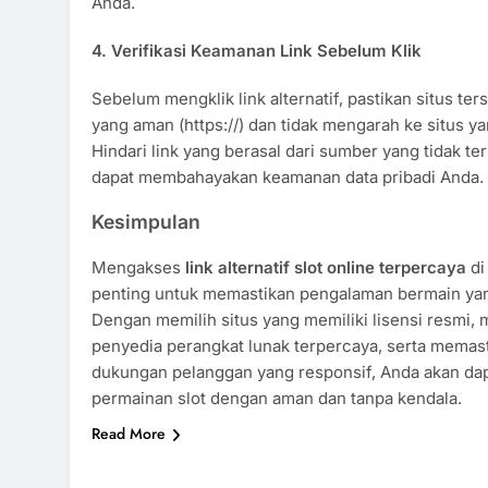
Anda.
4. Verifikasi Keamanan Link Sebelum Klik
Sebelum mengklik link alternatif, pastikan situs te
yang aman (https://) dan tidak mengarah ke situs 
Hindari link yang berasal dari sumber yang tidak ter
dapat membahayakan keamanan data pribadi Anda.
Kesimpulan
Mengakses
link alternatif slot online terpercaya
di
penting untuk memastikan pengalaman bermain yan
Dengan memilih situs yang memiliki lisensi resmi
penyedia perangkat lunak terpercaya, serta memas
dukungan pelanggan yang responsif, Anda akan da
permainan slot dengan aman dan tanpa kendala.
Read More