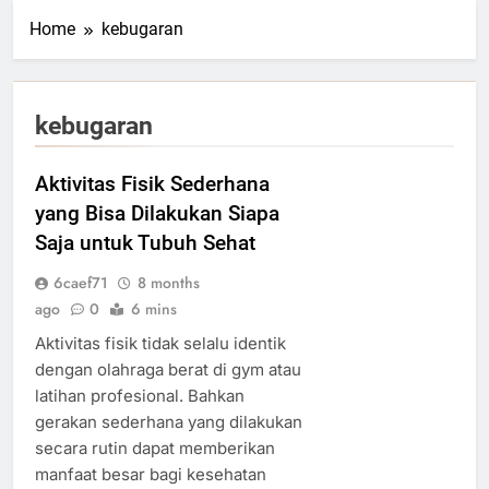
Home
kebugaran
kebugaran
Aktivitas Fisik Sederhana
yang Bisa Dilakukan Siapa
Saja untuk Tubuh Sehat
6caef71
8 months
ago
0
6 mins
Aktivitas fisik tidak selalu identik
dengan olahraga berat di gym atau
latihan profesional. Bahkan
gerakan sederhana yang dilakukan
secara rutin dapat memberikan
manfaat besar bagi kesehatan