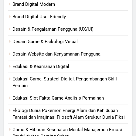
Brand Digital Modern
Brand Digital User-Friendly
Desain & Pengalaman Pengguna (UX/UI)
Desain Game & Psikologi Visual
Desain Website dan Kenyamanan Pengguna
Edukasi & Keamanan Digital
Edukasi Game, Strategi Digital, Pengembangan Skill
Pemain
Edukasi Slot Fakta Game Analisis Permainan
Ekologi Dunia Pokémon Energi Alam dan Kehidupan
Fantasi dan Imajinasi Filosofi Alam Struktur Dunia Fiksi
Game & Hiburan Kesehatan Mental Manajemen Emosi