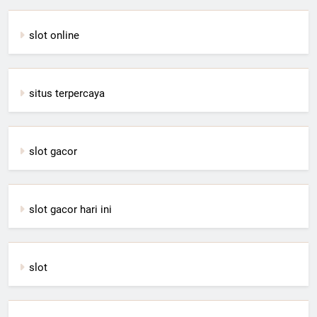
slot online
situs terpercaya
slot gacor
slot gacor hari ini
slot