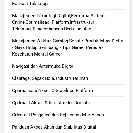
Edukasi Teknologi
Manajemen Teknologi Digital,Performa Sistem
Online,Optimalisasi Platform,Infrastruktur
Teknologi,Pengembangan Berkelanjutan
Manajemen Waktu • Gaming Sehat • Produktivitas Digital
• Gaya Hidup Seimbang • Tips Gamer Pemula •
Kesehatan Mental Gamer
Navigasi dan Antarmuka Digital
Olahraga, Sepak Bola, Industri Taruhan
Optimalisasi Akses & Stabilitas Platform
Optimasi Akses & Infrastruktur Domain
Orientasi Pengguna dan Kejelasan Jalur Akses
Panduan Akses Akun dan Stabilitas Digital