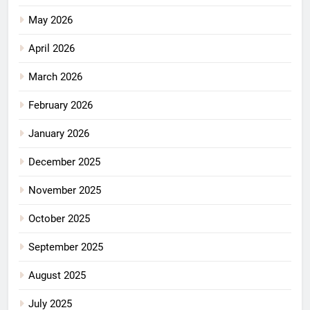
May 2026
April 2026
March 2026
February 2026
January 2026
December 2025
November 2025
October 2025
September 2025
August 2025
July 2025