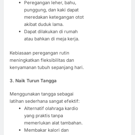
Peregangan leher, bahu,
punggung, dan kaki dapat
meredakan ketegangan otot
akibat duduk lama.
Dapat dilakukan di rumah
atau bahkan di meja kerja.
Kebiasaan peregangan rutin
meningkatkan fleksibilitas dan
kenyamanan tubuh sepanjang hari.
3. Naik Turun Tangga
Menggunakan tangga sebagai
latihan sederhana sangat efektif:
Alternatif olahraga kardio
yang praktis tanpa
memerlukan alat tambahan.
Membakar kalori dan