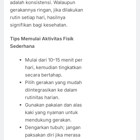
adalah konsistensi. Walaupun
gerakannya ringan, jika dilakukan
rutin setiap hari, hasilnya
signifikan bagi kesehatan.
Tips Memulai Aktivitas Fisik
Sederhana
Mulai dari 10–15 menit per
hari, kemudian tingkatkan
secara bertahap.
Pilih gerakan yang mudah
diintegrasikan ke dalam
rutinitas harian.
Gunakan pakaian dan alas
kaki yang nyaman untuk
mendukung gerakan.
Dengarkan tubuh; jangan
paksakan diri jika merasa