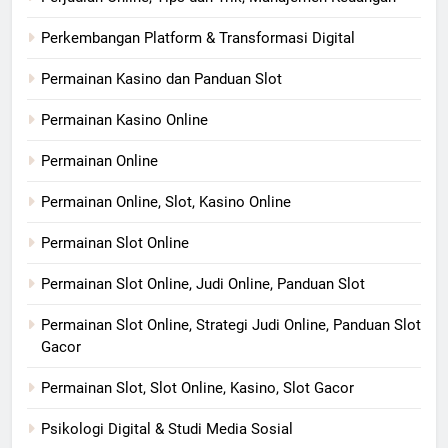
Perkembangan Platform & Transformasi Digital
Permainan Kasino dan Panduan Slot
Permainan Kasino Online
Permainan Online
Permainan Online, Slot, Kasino Online
Permainan Slot Online
Permainan Slot Online, Judi Online, Panduan Slot
Permainan Slot Online, Strategi Judi Online, Panduan Slot
Gacor
Permainan Slot, Slot Online, Kasino, Slot Gacor
Psikologi Digital & Studi Media Sosial