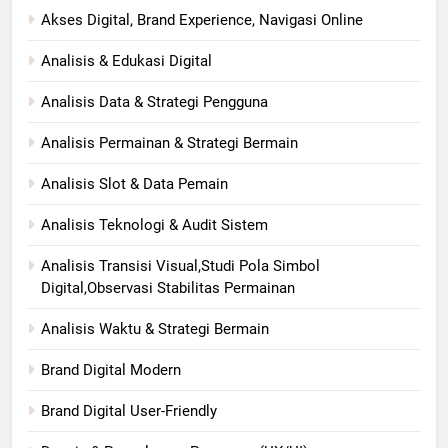
Akses Digital, Brand Experience, Navigasi Online
Analisis & Edukasi Digital
Analisis Data & Strategi Pengguna
Analisis Permainan & Strategi Bermain
Analisis Slot & Data Pemain
Analisis Teknologi & Audit Sistem
Analisis Transisi Visual,Studi Pola Simbol
Digital,Observasi Stabilitas Permainan
Analisis Waktu & Strategi Bermain
Brand Digital Modern
Brand Digital User-Friendly