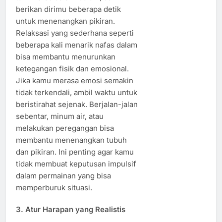
berikan dirimu beberapa detik
untuk menenangkan pikiran.
Relaksasi yang sederhana seperti
beberapa kali menarik nafas dalam
bisa membantu menurunkan
ketegangan fisik dan emosional.
Jika kamu merasa emosi semakin
tidak terkendali, ambil waktu untuk
beristirahat sejenak. Berjalan-jalan
sebentar, minum air, atau
melakukan peregangan bisa
membantu menenangkan tubuh
dan pikiran. Ini penting agar kamu
tidak membuat keputusan impulsif
dalam permainan yang bisa
memperburuk situasi.
3.
Atur Harapan yang Realistis