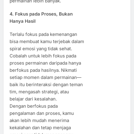
permainan lebih banyak.
4.
Fokus pada Proses, Bukan
Hanya Hasil
Terlalu fokus pada kemenangan
bisa membuat kamu terjebak dalam
spiral emosi yang tidak sehat.
Cobalah untuk lebih fokus pada
proses permainan daripada hanya
berfokus pada hasilnya. Nikmati
setiap momen dalam permainan—
baik itu berinteraksi dengan teman
tim, mengasah strategi, atau
belajar dari kesalahan.
Dengan berfokus pada
pengalaman dan proses, kamu
akan lebih mudah menerima
kekalahan dan tetap menjaga