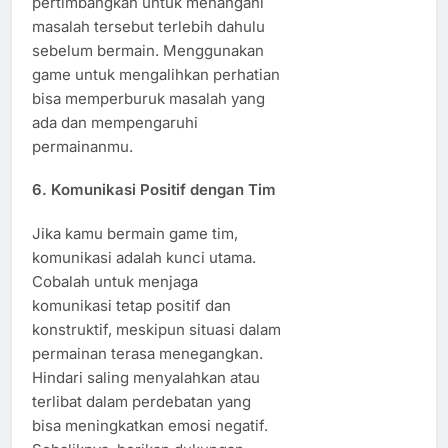
pertimbangkan untuk menangani
masalah tersebut terlebih dahulu
sebelum bermain. Menggunakan
game untuk mengalihkan perhatian
bisa memperburuk masalah yang
ada dan mempengaruhi
permainanmu.
6.
Komunikasi Positif dengan Tim
Jika kamu bermain game tim,
komunikasi adalah kunci utama.
Cobalah untuk menjaga
komunikasi tetap positif dan
konstruktif, meskipun situasi dalam
permainan terasa menegangkan.
Hindari saling menyalahkan atau
terlibat dalam perdebatan yang
bisa meningkatkan emosi negatif.