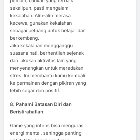
pemain, bahkan yang terbaik
sekalipun, pasti mengalami
kekalahan. Alih-alih merasa
kecewa, gunakan kekalahan
sebagai peluang untuk belajar dan
berkembang.
Jika kekalahan mengganggu
suasana hati, berhentilah sejenak
dan lakukan aktivitas lain yang
menyenangkan untuk meredakan
stres. Ini membantu kamu kembali
ke permainan dengan pikiran yang
lebih segar dan positif.
8.
Pahami Batasan Diri dan
Beristirahatlah
Game yang intens bisa menguras
energi mental, sehingga penting