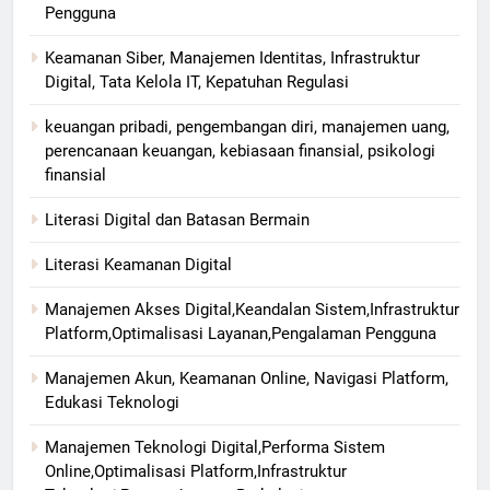
Pengguna
Keamanan Siber, Manajemen Identitas, Infrastruktur
Digital, Tata Kelola IT, Kepatuhan Regulasi
keuangan pribadi, pengembangan diri, manajemen uang,
perencanaan keuangan, kebiasaan finansial, psikologi
finansial
Literasi Digital dan Batasan Bermain
Literasi Keamanan Digital
Manajemen Akses Digital,Keandalan Sistem,Infrastruktur
Platform,Optimalisasi Layanan,Pengalaman Pengguna
Manajemen Akun, Keamanan Online, Navigasi Platform,
Edukasi Teknologi
Manajemen Teknologi Digital,Performa Sistem
Online,Optimalisasi Platform,Infrastruktur