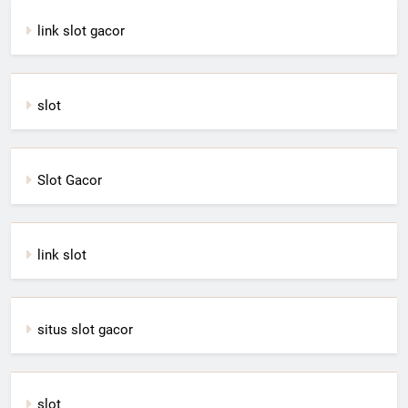
link slot gacor
slot
Slot Gacor
link slot
situs slot gacor
slot