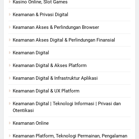
Kasino Online, Slot Games
Keamanan & Privasi Digital
Keamanan Akses & Perlindungan Browser
Keamanan Akses Digital & Perlindungan Finansial
Keamanan Digital
Keamanan Digital & Akses Platform
Keamanan Digital & Infrastruktur Aplikasi
Keamanan Digital & UX Platform
Keamanan Digital | Teknologi Informasi | Privasi dan
Otentikasi
Keamanan Online
Keamanan Platform, Teknologi Permainan, Pengalaman