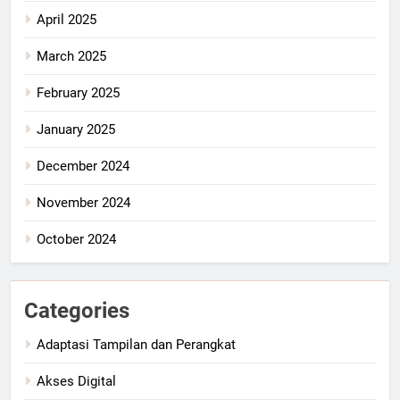
April 2025
March 2025
February 2025
January 2025
December 2024
November 2024
October 2024
Categories
Adaptasi Tampilan dan Perangkat
Akses Digital