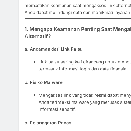
memastikan keamanan saat mengakses link alternat
Anda dapat melindungi data dan menikmati layanan
1. Mengapa Keamanan Penting Saat Menga
Alternatif?
a. Ancaman dari Link Palsu
Link palsu sering kali dirancang untuk mencur
termasuk informasi login dan data finansial.
b. Risiko Malware
Mengakses link yang tidak resmi dapat men
Anda terinfeksi malware yang merusak sist
informasi sensitif.
c. Pelanggaran Privasi