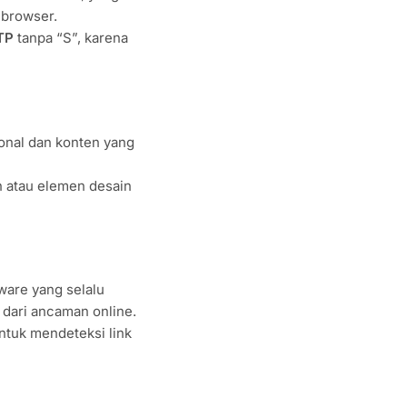
 browser.
TP
tanpa “S”, karena
ional dan konten yang
n atau elemen desain
lware yang selalu
 dari ancaman online.
ntuk mendeteksi link