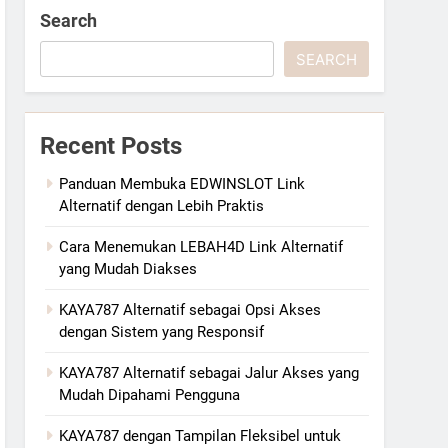
Search
SEARCH
Recent Posts
Panduan Membuka EDWINSLOT Link
Alternatif dengan Lebih Praktis
Cara Menemukan LEBAH4D Link Alternatif
yang Mudah Diakses
KAYA787 Alternatif sebagai Opsi Akses
dengan Sistem yang Responsif
KAYA787 Alternatif sebagai Jalur Akses yang
Mudah Dipahami Pengguna
KAYA787 dengan Tampilan Fleksibel untuk