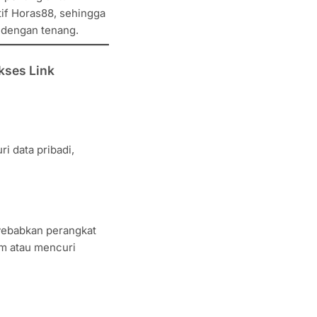
if Horas88, sehingga
 dengan tenang.
kses Link
i data pribadi,
yebabkan perangkat
em atau mencuri