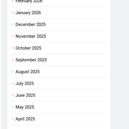
February 2026
January 2026
December 2025
November 2025
October 2025
September 2025
August 2025
July 2025
June 2025
May 2025
April 2025