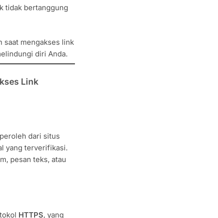
k tidak bertanggung
 saat mengakses link
elindungi diri Anda.
kses Link
eroleh dari situs
 yang terverifikasi.
um, pesan teks, atau
tokol
HTTPS
, yang