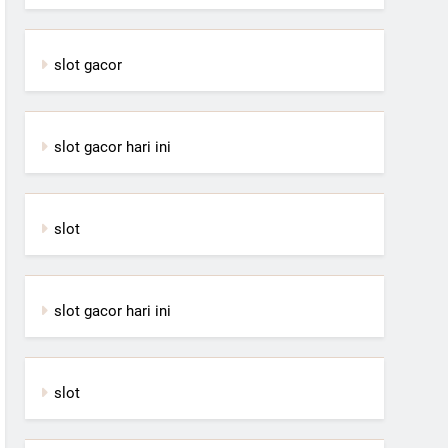
slot gacor
slot gacor hari ini
slot
slot gacor hari ini
slot