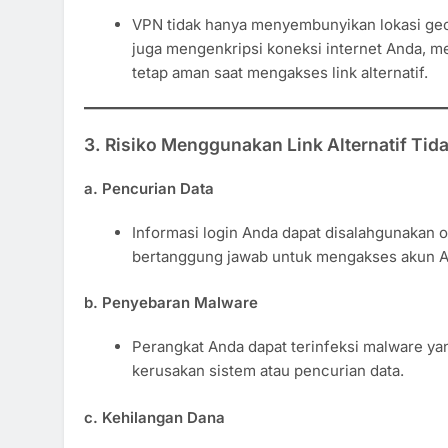
VPN tidak hanya menyembunyikan lokasi geo
juga mengenkripsi koneksi internet Anda, m
tetap aman saat mengakses link alternatif.
3. Risiko Menggunakan Link Alternatif Tid
a. Pencurian Data
Informasi login Anda dapat disalahgunakan o
bertanggung jawab untuk mengakses akun A
b. Penyebaran Malware
Perangkat Anda dapat terinfeksi malware y
kerusakan sistem atau pencurian data.
c. Kehilangan Dana