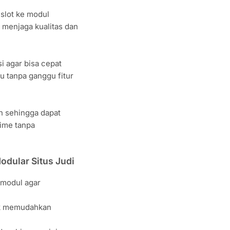
slot ke modul
 menjaga kualitas dan
i agar bisa cepat
 tanpa ganggu fitur
 sehingga dapat
ime tanpa
odular Situs Judi
 modul agar
uk memudahkan