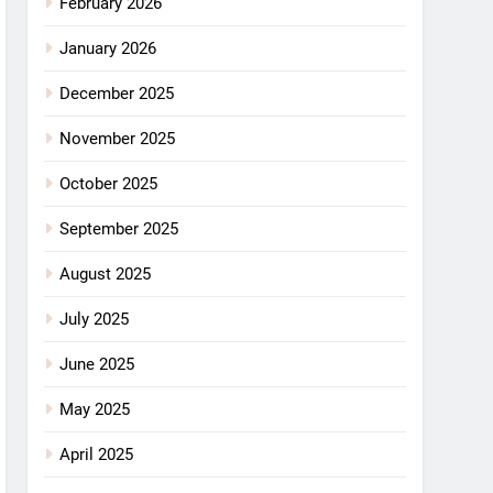
February 2026
January 2026
December 2025
November 2025
October 2025
September 2025
August 2025
July 2025
June 2025
May 2025
April 2025