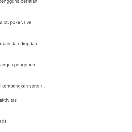
 pengguna berjalan
lot, poker, live
ubah dan diupdate
euangan pengguna
 dikembangkan sendiri.
aktivitas
udi