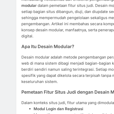
modular
dalam pemetaan fitur situs judi. Desain 
setiap bagian situs dibangun, diuji, dan diupdate s
sehingga mempermudah pengelolaan sekaligus mem
pengembangan. Artikel ini membahas secara kompr
konsep desain modular, manfaatnya, serta penerapa
digital.
Apa Itu Desain Modular?
Desain modular adalah metode pengembangan peran
web di mana sistem dibagi menjadi bagian-bagian k
berdiri sendiri namun saling terintegrasi. Setiap mo
spesifik yang dapat dikelola secara terpisah tanp
keseluruhan sistem.
Pemetaan Fitur Situs Judi dengan Desain 
Dalam konteks situs judi, fitur utama yang dimodular
Modul Login dan Registrasi