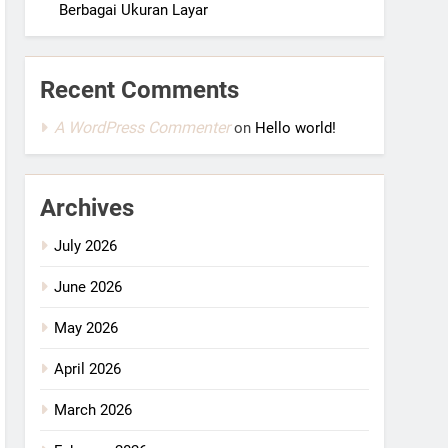
Berbagai Ukuran Layar
Recent Comments
A WordPress Commenter
on
Hello world!
Archives
July 2026
June 2026
May 2026
April 2026
March 2026