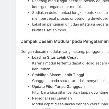
Rancang modul agar bersifat loosely couple
ketergantungan antar modul.
Sediakan dokumentasi lengkap untuk setiap
mempercepat proses onboarding developer 
Lakukan pengujian unit dan integrasi secara
kualitas setiap modul.
Dampak Desain Modular pada Pengalama
Dengan desain modular yang matang, pengguna me
Loading Situs Lebih Cepat
Karena modul tertentu dapat di-load secara 
kebutuhan.
Stabilitas Sistem Lebih Tinggi
Gangguan pada satu fitur tidak menyebabkan 
Update Fitur Tanpa Gangguan
Fitur baru bisa ditambahkan tanpa downtime
Personalisasi Layanan
Modul dapat disesuaikan dengan kebutuhan