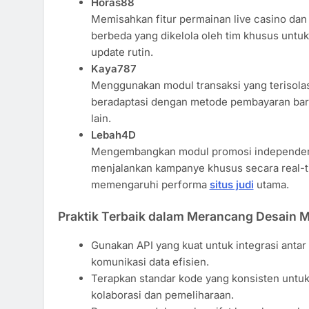
Horas88
Memisahkan fitur permainan live casino dan 
berbeda yang dikelola oleh tim khusus untuk
update rutin.
Kaya787
Menggunakan modul transaksi yang terisolas
beradaptasi dengan metode pembayaran baru
lain.
Lebah4D
Mengembangkan modul promosi independen
menjalankan kampanye khusus secara real-t
memengaruhi performa
situs judi
utama.
Praktik Terbaik dalam Merancang Desain M
Gunakan API yang kuat untuk integrasi antar
komunikasi data efisien.
Terapkan standar kode yang konsisten unt
kolaborasi dan pemeliharaan.