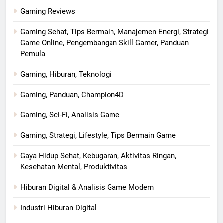
Gaming Reviews
Gaming Sehat, Tips Bermain, Manajemen Energi, Strategi
Game Online, Pengembangan Skill Gamer, Panduan
Pemula
Gaming, Hiburan, Teknologi
Gaming, Panduan, Champion4D
Gaming, Sci-Fi, Analisis Game
Gaming, Strategi, Lifestyle, Tips Bermain Game
Gaya Hidup Sehat, Kebugaran, Aktivitas Ringan,
Kesehatan Mental, Produktivitas
Hiburan Digital & Analisis Game Modern
Industri Hiburan Digital