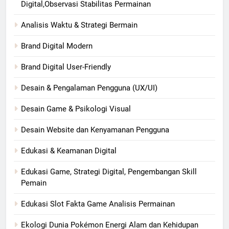
Digital,Observasi Stabilitas Permainan
Analisis Waktu & Strategi Bermain
Brand Digital Modern
Brand Digital User-Friendly
Desain & Pengalaman Pengguna (UX/UI)
Desain Game & Psikologi Visual
Desain Website dan Kenyamanan Pengguna
Edukasi & Keamanan Digital
Edukasi Game, Strategi Digital, Pengembangan Skill
Pemain
Edukasi Slot Fakta Game Analisis Permainan
Ekologi Dunia Pokémon Energi Alam dan Kehidupan