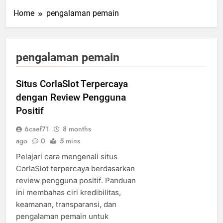
Home
pengalaman pemain
pengalaman pemain
Situs CorlaSlot Terpercaya
dengan Review Pengguna
Positif
6caef71
8 months
ago
0
5 mins
Pelajari cara mengenali situs
CorlaSlot terpercaya berdasarkan
review pengguna positif. Panduan
ini membahas ciri kredibilitas,
keamanan, transparansi, dan
pengalaman pemain untuk