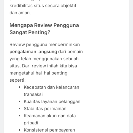
kredibilitas situs secara objektif
dan aman.
Mengapa Review Pengguna
Sangat Penting?
Review pengguna mencerminkan
pengalaman langsung
dari pemain
yang telah menggunakan sebuah
situs. Dari review inilah kita bisa
mengetahui hal-hal penting
seperti:
Kecepatan dan kelancaran
transaksi
Kualitas layanan pelanggan
Stabilitas permainan
Keamanan akun dan data
pribadi
Konsistensi pembayaran