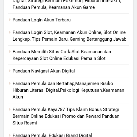
Digital, Strategi Bermain Pokemon, Hiburan Interaktif,
Panduan Pemula, Keamanan Akun Game
Panduan Login Akun Terbaru
Panduan Login Slot, Keamanan Akun Online, Slot Online
Lengkap, Tips Pemain Baru, Gaming Bertanggung Jawab
Panduan Memilih Situs CorlaSlot Keamanan dan
Kepercayaan Slot Online Edukasi Pemain Slot
Panduan Navigasi Akun Digital
Panduan Pemula dan Bertahap,Manajemen Risiko
Hiburan,Literasi Digital,Psikologi Keputusan,Keamanan
Akun
Panduan Pemula Kaya787 Tips Klaim Bonus Strategi
Bermain Online Edukasi Promo dan Reward Panduan
Situs Resmi
Panduan Pemula, Edukasi Brand Digital