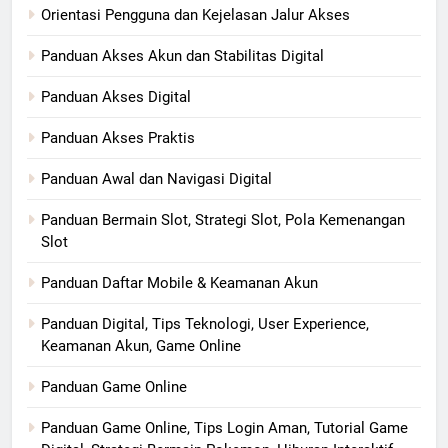
Orientasi Pengguna dan Kejelasan Jalur Akses
Panduan Akses Akun dan Stabilitas Digital
Panduan Akses Digital
Panduan Akses Praktis
Panduan Awal dan Navigasi Digital
Panduan Bermain Slot, Strategi Slot, Pola Kemenangan
Slot
Panduan Daftar Mobile & Keamanan Akun
Panduan Digital, Tips Teknologi, User Experience,
Keamanan Akun, Game Online
Panduan Game Online
Panduan Game Online, Tips Login Aman, Tutorial Game