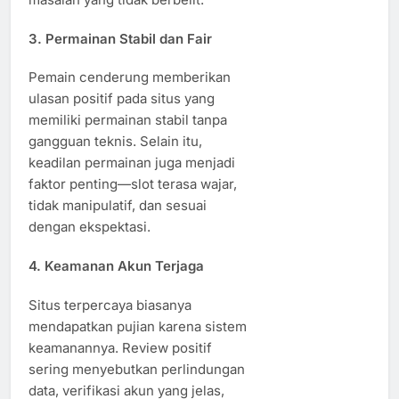
3. Permainan Stabil dan Fair
Pemain cenderung memberikan
ulasan positif pada situs yang
memiliki permainan stabil tanpa
gangguan teknis. Selain itu,
keadilan permainan juga menjadi
faktor penting—slot terasa wajar,
tidak manipulatif, dan sesuai
dengan ekspektasi.
4. Keamanan Akun Terjaga
Situs terpercaya biasanya
mendapatkan pujian karena sistem
keamanannya. Review positif
sering menyebutkan perlindungan
data, verifikasi akun yang jelas,