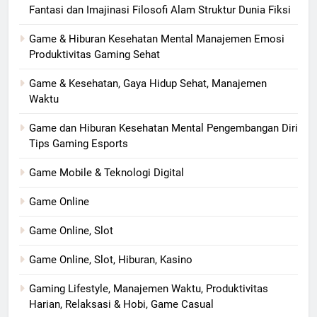
Fantasi dan Imajinasi Filosofi Alam Struktur Dunia Fiksi
Game & Hiburan Kesehatan Mental Manajemen Emosi
Produktivitas Gaming Sehat
Game & Kesehatan, Gaya Hidup Sehat, Manajemen
Waktu
Game dan Hiburan Kesehatan Mental Pengembangan Diri
Tips Gaming Esports
Game Mobile & Teknologi Digital
Game Online
Game Online, Slot
Game Online, Slot, Hiburan, Kasino
Gaming Lifestyle, Manajemen Waktu, Produktivitas
Harian, Relaksasi & Hobi, Game Casual