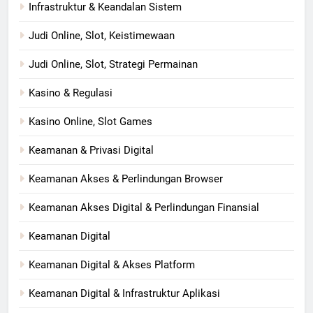
Infrastruktur & Keandalan Sistem
Judi Online, Slot, Keistimewaan
Judi Online, Slot, Strategi Permainan
Kasino & Regulasi
Kasino Online, Slot Games
Keamanan & Privasi Digital
Keamanan Akses & Perlindungan Browser
Keamanan Akses Digital & Perlindungan Finansial
Keamanan Digital
Keamanan Digital & Akses Platform
Keamanan Digital & Infrastruktur Aplikasi