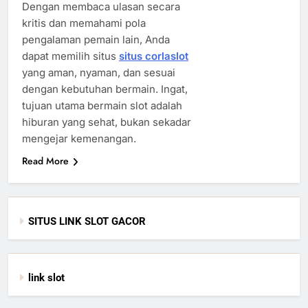
Dengan membaca ulasan secara
kritis dan memahami pola
pengalaman pemain lain, Anda
dapat memilih situs
situs corlaslot
yang aman, nyaman, dan sesuai
dengan kebutuhan bermain. Ingat,
tujuan utama bermain slot adalah
hiburan yang sehat, bukan sekadar
mengejar kemenangan.
Read More
SITUS LINK SLOT GACOR
link slot