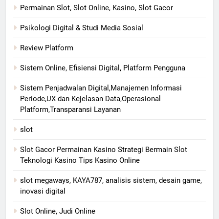
Permainan Slot, Slot Online, Kasino, Slot Gacor
Psikologi Digital & Studi Media Sosial
Review Platform
Sistem Online, Efisiensi Digital, Platform Pengguna
Sistem Penjadwalan Digital,Manajemen Informasi
Periode,UX dan Kejelasan Data,Operasional
Platform,Transparansi Layanan
slot
Slot Gacor Permainan Kasino Strategi Bermain Slot
Teknologi Kasino Tips Kasino Online
slot megaways, KAYA787, analisis sistem, desain game,
inovasi digital
Slot Online, Judi Online