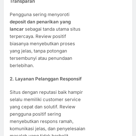
Transparan
Pengguna sering menyoroti
deposit dan penarikan yang
lancar
sebagai tanda utama situs
terpercaya. Review positif
biasanya menyebutkan proses
yang jelas, tanpa potongan
tersembunyi atau penundaan
berlebihan.
2. Layanan Pelanggan Responsif
Situs dengan reputasi baik hampir
selalu memiliki customer service
yang cepat dan solutif. Review
pengguna positif sering
menyebutkan respons ramah,
komunikasi jelas, dan penyelesaian
masalah yang tidak berbelit.