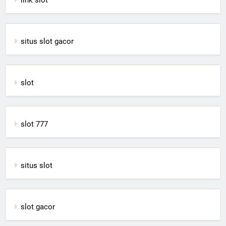
link slot
situs slot gacor
slot
slot 777
situs slot
slot gacor