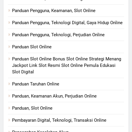
Panduan Pengguna, Keamanan, Slot Online
Panduan Pengguna, Teknologi Digital, Gaya Hidup Online
Panduan Pengguna, Teknologi, Perjudian Online
Panduan Slot Online
Panduan Slot Online Bonus Slot Online Strategi Menang
Jackpot Link Slot Resmi Slot Online Pemula Edukasi
Slot Digital
Panduan Taruhan Online
Panduan, Keamanan Akun, Perjudian Online
Panduan, Slot Online
Pembayaran Digital, Teknologi, Transaksi Online