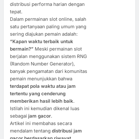
distribusi performa harian dengan
tepat.
Dalam permainan slot online, salah
satu pertanyaan paling umum yang
sering diajukan pemain adalah:
“Kapan waktu terbaik untuk
bermain?”
Meski permainan slot
berjalan menggunakan sistem RNG
(Random Number Generator),
banyak pengamatan dari komunitas
pemain menunjukkan bahwa
terdapat pola waktu atau jam
tertentu yang cenderung
memberikan hasil lebih baik
.
Istilah ini kemudian dikenal luas
sebagai
jam gacor
.
Artikel ini membahas secara
mendalam tentang
distribusi jam
gacor berdasarkan riwayat