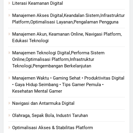
Literasi Keamanan Digital
Manajemen Akses Digital,Keandalan Sistem,Infrastruktur
Platform,Optimalisasi Layanan,Pengalaman Pengguna
Manajemen Akun, Keamanan Online, Navigasi Platform,
Edukasi Teknologi
Manajemen Teknologi Digital,Performa Sistem
Online,Optimalisasi Platform,Infrastruktur
Teknologi,Pengembangan Berkelanjutan
Manajemen Waktu • Gaming Sehat • Produktivitas Digital
• Gaya Hidup Seimbang • Tips Gamer Pemula •
Kesehatan Mental Gamer
Navigasi dan Antarmuka Digital
Olahraga, Sepak Bola, Industri Taruhan
Optimalisasi Akses & Stabilitas Platform