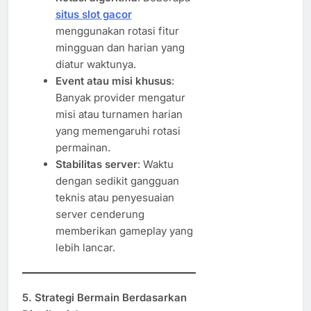
situs slot gacor
menggunakan rotasi fitur
mingguan dan harian yang
diatur waktunya.
Event atau misi khusus
:
Banyak provider mengatur
misi atau turnamen harian
yang memengaruhi rotasi
permainan.
Stabilitas server
: Waktu
dengan sedikit gangguan
teknis atau penyesuaian
server cenderung
memberikan gameplay yang
lebih lancar.
5. Strategi Bermain Berdasarkan