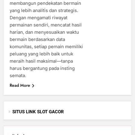
membangun pendekatan bermain
yang lebih analitis dan strategis.
Dengan mengamati riwayat
permainan sendiri, mencatat hasil
harian, dan menyesuaikan waktu
bermain berdasarkan data
komunitas, setiap pemain memiliki
peluang yang lebih baik untuk
meraih hasil maksimal—tanpa
harus bergantung pada insting
semata.
Read More
SITUS LINK SLOT GACOR