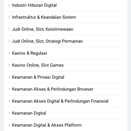
Industri Hiburan Digital
Infrastruktur & Keandalan Sistem
Judi Online, Slot, Keistimewaan
Judi Online, Slot, Strategi Permainan
Kasino & Regulasi
Kasino Online, Slot Games
Keamanan & Privasi Digital
Keamanan Akses & Perlindungan Browser
Keamanan Akses Digital & Perlindungan Finansial
Keamanan Digital
Keamanan Digital & Akses Platform