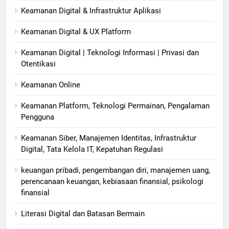
Keamanan Digital & Infrastruktur Aplikasi
Keamanan Digital & UX Platform
Keamanan Digital | Teknologi Informasi | Privasi dan
Otentikasi
Keamanan Online
Keamanan Platform, Teknologi Permainan, Pengalaman
Pengguna
Keamanan Siber, Manajemen Identitas, Infrastruktur
Digital, Tata Kelola IT, Kepatuhan Regulasi
keuangan pribadi, pengembangan diri, manajemen uang,
perencanaan keuangan, kebiasaan finansial, psikologi
finansial
Literasi Digital dan Batasan Bermain