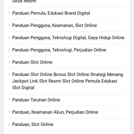
Situs Resmi
Panduan Pemula, Edukasi Brand Digital
Panduan Pengguna, Keamanan, Slot Online
Panduan Pengguna, Teknologi Digital, Gaya Hidup Online
Panduan Pengguna, Teknologi, Perjudian Online
Panduan Slot Online
Panduan Slot Online Bonus Slot Online Strategi Menang
Jackpot Link Slot Resmi Slot Online Pemula Edukasi
Slot Digital
Panduan Taruhan Online
Panduan, Keamanan Akun, Perjudian Online
Panduan, Slot Online