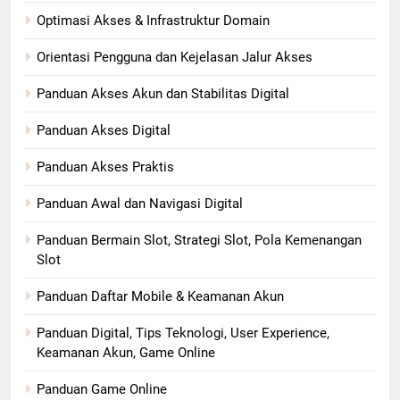
Optimasi Akses & Infrastruktur Domain
Orientasi Pengguna dan Kejelasan Jalur Akses
Panduan Akses Akun dan Stabilitas Digital
Panduan Akses Digital
Panduan Akses Praktis
Panduan Awal dan Navigasi Digital
Panduan Bermain Slot, Strategi Slot, Pola Kemenangan
Slot
Panduan Daftar Mobile & Keamanan Akun
Panduan Digital, Tips Teknologi, User Experience,
Keamanan Akun, Game Online
Panduan Game Online