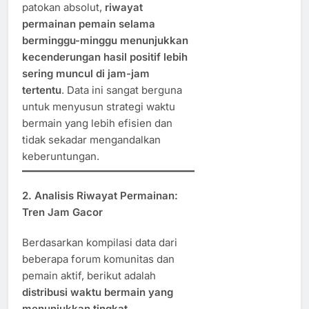
patokan absolut,
riwayat
permainan pemain selama
berminggu-minggu menunjukkan
kecenderungan hasil positif lebih
sering muncul di jam-jam
tertentu
. Data ini sangat berguna
untuk menyusun strategi waktu
bermain yang lebih efisien dan
tidak sekadar mengandalkan
keberuntungan.
2. Analisis Riwayat Permainan:
Tren Jam Gacor
Berdasarkan kompilasi data dari
beberapa forum komunitas dan
pemain aktif, berikut adalah
distribusi waktu bermain yang
menunjukkan tingkat