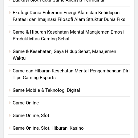
Ekologi Dunia Pokémon Energi Alam dan Kehidupan
Fantasi dan Imajinasi Filosofi Alam Struktur Dunia Fiksi
Game & Hiburan Kesehatan Mental Manajemen Emosi
Produktivitas Gaming Sehat
Game & Kesehatan, Gaya Hidup Sehat, Manajemen
Waktu
Game dan Hiburan Kesehatan Mental Pengembangan Diri
Tips Gaming Esports
Game Mobile & Teknologi Digital
Game Online
Game Online, Slot
Game Online, Slot, Hiburan, Kasino