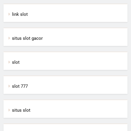
link slot
situs slot gacor
slot
slot 777
situs slot