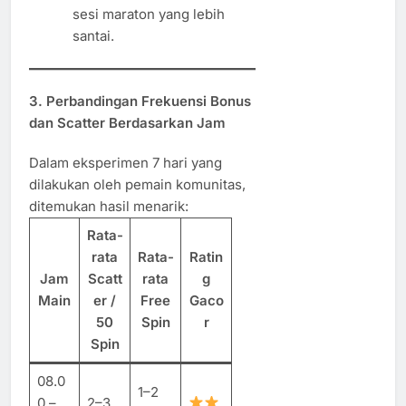
sesi maraton yang lebih
santai.
3. Perbandingan Frekuensi Bonus
dan Scatter Berdasarkan Jam
Dalam eksperimen 7 hari yang
dilakukan oleh pemain komunitas,
ditemukan hasil menarik:
Rata-
rata
Rata-
Ratin
Jam
Scatt
rata
g
Main
er /
Free
Gaco
50
Spin
r
Spin
08.0
1–2
0 –
2–3