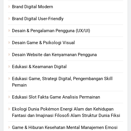
Brand Digital Modern
Brand Digital User-Friendly
Desain & Pengalaman Pengguna (UX/UI)
Desain Game & Psikologi Visual
Desain Website dan Kenyamanan Pengguna
Edukasi & Keamanan Digital
Edukasi Game, Strategi Digital, Pengembangan Skill
Pemain
Edukasi Slot Fakta Game Analisis Permainan
Ekologi Dunia Pokémon Energi Alam dan Kehidupan
Fantasi dan Imajinasi Filosofi Alam Struktur Dunia Fiksi
Game & Hiburan Kesehatan Mental Manajemen Emosi