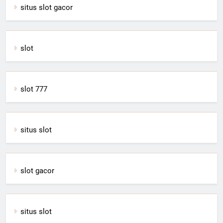
situs slot gacor
slot
slot 777
situs slot
slot gacor
situs slot