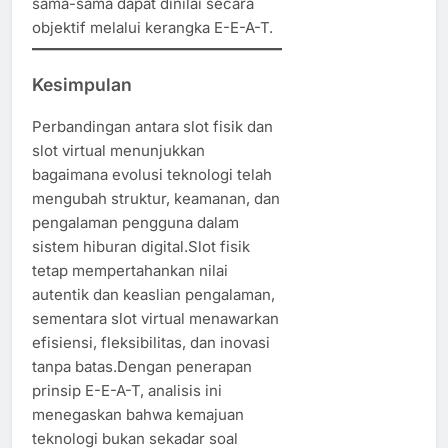
sama-sama dapat dinilai secara
objektif melalui kerangka E-E-A-T.
Kesimpulan
Perbandingan antara slot fisik dan
slot virtual menunjukkan
bagaimana evolusi teknologi telah
mengubah struktur, keamanan, dan
pengalaman pengguna dalam
sistem hiburan digital.Slot fisik
tetap mempertahankan nilai
autentik dan keaslian pengalaman,
sementara slot virtual menawarkan
efisiensi, fleksibilitas, dan inovasi
tanpa batas.Dengan penerapan
prinsip E-E-A-T, analisis ini
menegaskan bahwa kemajuan
teknologi bukan sekadar soal