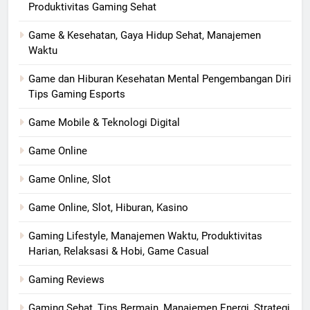
Produktivitas Gaming Sehat
Game & Kesehatan, Gaya Hidup Sehat, Manajemen
Waktu
Game dan Hiburan Kesehatan Mental Pengembangan Diri
Tips Gaming Esports
Game Mobile & Teknologi Digital
Game Online
Game Online, Slot
Game Online, Slot, Hiburan, Kasino
Gaming Lifestyle, Manajemen Waktu, Produktivitas
Harian, Relaksasi & Hobi, Game Casual
Gaming Reviews
Gaming Sehat, Tips Bermain, Manajemen Energi, Strategi