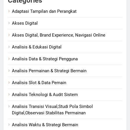
Categories
Adaptasi Tampilan dan Perangkat
Akses Digital
Akses Digital, Brand Experience, Navigasi Online
Analisis & Edukasi Digital
Analisis Data & Strategi Pengguna
Analisis Permainan & Strategi Bermain
Analisis Slot & Data Pemain
Analisis Teknologi & Audit Sistem
Analisis Transisi Visual,Studi Pola Simbol
Digital,Observasi Stabilitas Permainan
Analisis Waktu & Strategi Bermain