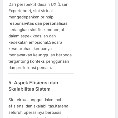
Dari perspektif desain UX (User
Experience), slot virtual
mengedepankan prinsip
responsivitas dan personalisasi
,
sedangkan slot fisik menonjol
dalam aspek keaslian dan
kedekatan emosional.Secara
keseluruhan, keduanya
menawarkan keunggulan berbeda
tergantung konteks penggunaan
dan preferensi pemain.
5. Aspek Efisiensi dan
Skalabilitas Sistem
Slot virtual unggul dalam hal
efisiensi dan skalabilitas.Karena
seluruh operasinya berbasis