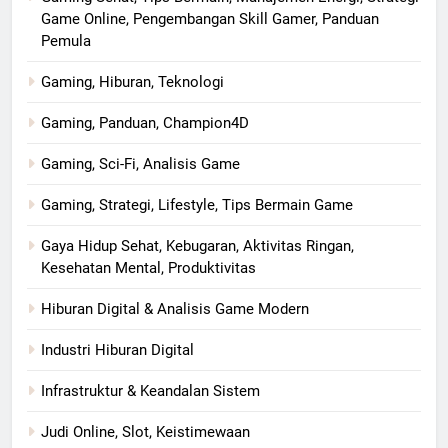
Game Online, Pengembangan Skill Gamer, Panduan
Pemula
Gaming, Hiburan, Teknologi
Gaming, Panduan, Champion4D
Gaming, Sci-Fi, Analisis Game
Gaming, Strategi, Lifestyle, Tips Bermain Game
Gaya Hidup Sehat, Kebugaran, Aktivitas Ringan,
Kesehatan Mental, Produktivitas
Hiburan Digital & Analisis Game Modern
Industri Hiburan Digital
Infrastruktur & Keandalan Sistem
Judi Online, Slot, Keistimewaan