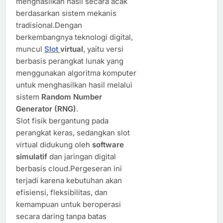
menghasilkan hasil secara acak
berdasarkan sistem mekanis
tradisional.Dengan
berkembangnya teknologi digital,
muncul
Slot
virtual
, yaitu versi
berbasis perangkat lunak yang
menggunakan algoritma komputer
untuk menghasilkan hasil melalui
sistem
Random Number
Generator (RNG)
.
Slot fisik bergantung pada
perangkat keras, sedangkan slot
virtual didukung oleh
software
simulatif
dan jaringan digital
berbasis cloud.Pergeseran ini
terjadi karena kebutuhan akan
efisiensi, fleksibilitas, dan
kemampuan untuk beroperasi
secara daring tanpa batas