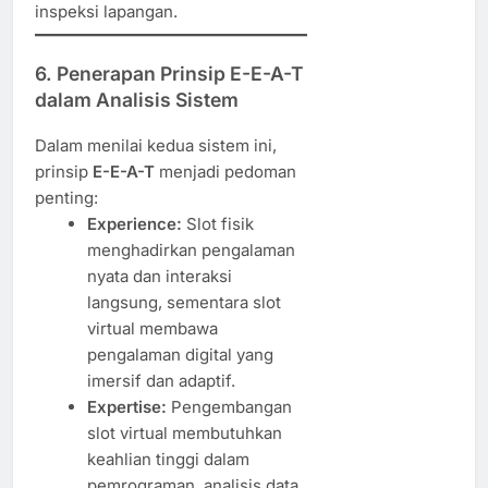
inspeksi lapangan.
6. Penerapan Prinsip E-E-A-T
dalam Analisis Sistem
Dalam menilai kedua sistem ini,
prinsip
E-E-A-T
menjadi pedoman
penting:
Experience:
Slot fisik
menghadirkan pengalaman
nyata dan interaksi
langsung, sementara slot
virtual membawa
pengalaman digital yang
imersif dan adaptif.
Expertise:
Pengembangan
slot virtual membutuhkan
keahlian tinggi dalam
pemrograman, analisis data,