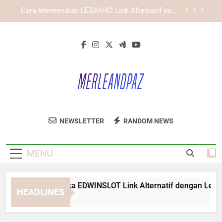
Skip
KAYA787 Alternatif sebagai Opsi Akses dengan
to
Sistem yang Responsif
content
KAYA787 Alternatif sebagai Jalur Akses yang
Mudah Dipahami Pengguna
Panduan Membuka EDWINSLOT Link Alternatif
dengan Lebih Praktis
Cara Menemukan LEBAH4D Link Alternatif yang
Mudah Diakses
KAYA787 Alternatif sebagai Opsi Akses dengan
Sistem yang Responsif
Merle And Paz
Dapatkan Perhiasan Mewah Dan Aksesori
KAYA787 Alternatif sebagai Jalur Akses yang
NEWSLETTER
RANDOM NEWS
Mudah Dipahami Pengguna
Berkualitas Di Merle And Paz Untuk
Melengkapi Gaya Anda.
MENU
nduan Membuka EDWINSLOT Link Alternatif dengan Lebih Pra
HEADLINES
Weeks Ago