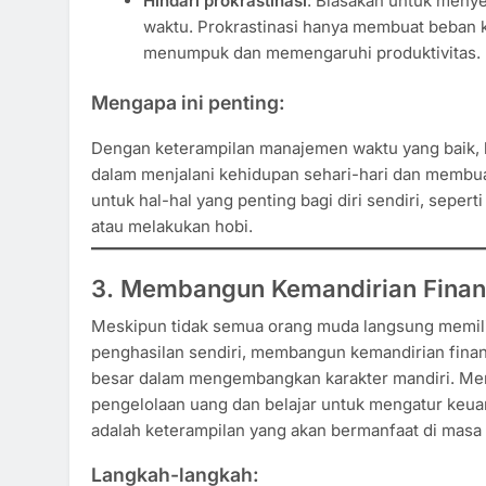
Hindari prokrastinasi
: Biasakan untuk menye
waktu. Prokrastinasi hanya membuat beban 
menumpuk dan memengaruhi produktivitas.
Mengapa ini penting:
Dengan keterampilan manajemen waktu yang baik, ki
dalam menjalani kehidupan sehari-hari dan membua
untuk hal-hal yang penting bagi diri sendiri, seperti
atau melakukan hobi.
3. Membangun Kemandirian Finan
Meskipun tidak semua orang muda langsung memil
penghasilan sendiri, membangun kemandirian finan
besar dalam mengembangkan karakter mandiri. M
pengelolaan uang dan belajar untuk mengatur keua
adalah keterampilan yang akan bermanfaat di masa
Langkah-langkah: