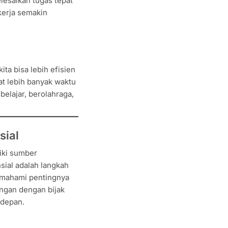
lesaikan tugas tepat
kerja semakin
ta bisa lebih efisien
t lebih banyak waktu
 belajar, berolahraga,
sial
iki sumber
sial adalah langkah
emahami pentingnya
ngan dengan bijak
 depan.