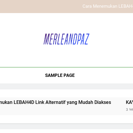
Cara Menemukan LEBAH4D
KAYA787 Alternatif sebagai Ops
KAYA787 Alternatif sebagai Jalu
Panduan Membuka EDWINSLOT L
le And Paz
Cara Menemukan LEBAH4D
Perhiasan Mewah Dan Aksesori Berkualitas Di Merle And Paz U
KAYA787 Alternatif sebagai Ops
SAMPLE PAGE
KAYA787 Alternatif sebagai Jalu
D Link Alternatif yang Mudah Diakses
KAYA787 Altern
3 Weeks Ago