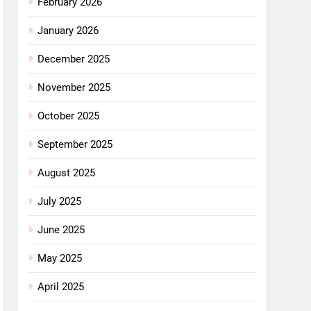
February 2026
January 2026
December 2025
November 2025
October 2025
September 2025
August 2025
July 2025
June 2025
May 2025
April 2025