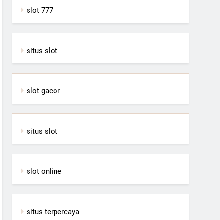
slot 777
situs slot
slot gacor
situs slot
slot online
situs terpercaya