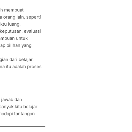
ah membuat
 orang lain, seperti
tu luang.
keputusan, evaluasi
ampuan untuk
ap pilihan yang
ian dari belajar.
a itu adalah proses
 jawab dan
anyak kita belajar
hadapi tantangan