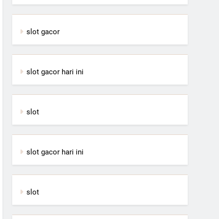
slot gacor
slot gacor hari ini
slot
slot gacor hari ini
slot