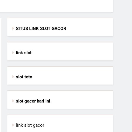
SITUS LINK SLOT GACOR
link slot
slot toto
slot gacor hari ini
link slot gacor