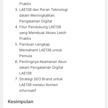
Praktis
LAE138 dan Peran Teknologi
dalam Meningkatkan
Pengalaman Digital
Fitur Pendukung LAE138
yang Membuat Akses Lebih
Praktis
Panduan Lengkap
Memahami LAE138 untuk
Pemula
Pentingnya Keamanan Akun
dalam Pengalaman Digital
LAE138
Strategi SEO Brand untuk
LAE138 melalui Konten
Informatif
Kesimpulan