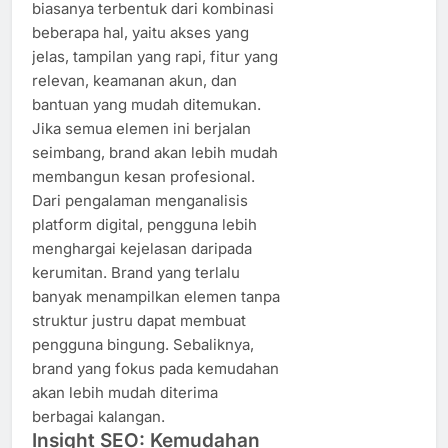
biasanya terbentuk dari kombinasi
beberapa hal, yaitu akses yang
jelas, tampilan yang rapi, fitur yang
relevan, keamanan akun, dan
bantuan yang mudah ditemukan.
Jika semua elemen ini berjalan
seimbang, brand akan lebih mudah
membangun kesan profesional.
Dari pengalaman menganalisis
platform digital, pengguna lebih
menghargai kejelasan daripada
kerumitan. Brand yang terlalu
banyak menampilkan elemen tanpa
struktur justru dapat membuat
pengguna bingung. Sebaliknya,
brand yang fokus pada kemudahan
akan lebih mudah diterima
berbagai kalangan.
Insight SEO: Kemudahan