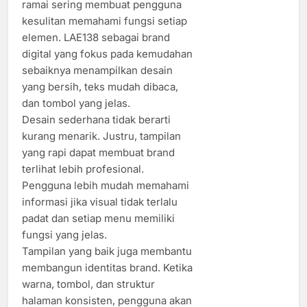
ramai sering membuat pengguna
kesulitan memahami fungsi setiap
elemen. LAE138 sebagai brand
digital yang fokus pada kemudahan
sebaiknya menampilkan desain
yang bersih, teks mudah dibaca,
dan tombol yang jelas.
Desain sederhana tidak berarti
kurang menarik. Justru, tampilan
yang rapi dapat membuat brand
terlihat lebih profesional.
Pengguna lebih mudah memahami
informasi jika visual tidak terlalu
padat dan setiap menu memiliki
fungsi yang jelas.
Tampilan yang baik juga membantu
membangun identitas brand. Ketika
warna, tombol, dan struktur
halaman konsisten, pengguna akan