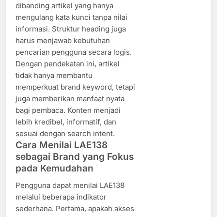
dibanding artikel yang hanya
mengulang kata kunci tanpa nilai
informasi. Struktur heading juga
harus menjawab kebutuhan
pencarian pengguna secara logis.
Dengan pendekatan ini, artikel
tidak hanya membantu
memperkuat brand keyword, tetapi
juga memberikan manfaat nyata
bagi pembaca. Konten menjadi
lebih kredibel, informatif, dan
sesuai dengan search intent.
Cara Menilai LAE138
sebagai Brand yang Fokus
pada Kemudahan
Pengguna dapat menilai LAE138
melalui beberapa indikator
sederhana. Pertama, apakah akses