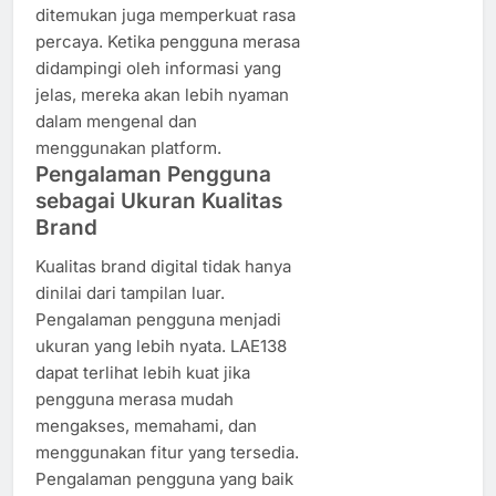
ditemukan juga memperkuat rasa
percaya. Ketika pengguna merasa
didampingi oleh informasi yang
jelas, mereka akan lebih nyaman
dalam mengenal dan
menggunakan platform.
Pengalaman Pengguna
sebagai Ukuran Kualitas
Brand
Kualitas brand digital tidak hanya
dinilai dari tampilan luar.
Pengalaman pengguna menjadi
ukuran yang lebih nyata. LAE138
dapat terlihat lebih kuat jika
pengguna merasa mudah
mengakses, memahami, dan
menggunakan fitur yang tersedia.
Pengalaman pengguna yang baik