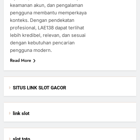
keamanan akun, dan pengalaman
pengguna membantu memperkaya
konteks. Dengan pendekatan
profesional, LAE138 dapat terlihat
lebih kredibel, relevan, dan sesuai
dengan kebutuhan pencarian
pengguna modern.
Read More
SITUS LINK SLOT GACOR
link slot
slot toto