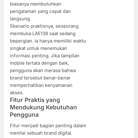
biasanya membutuhkan
pengalaman yang cepat dan
langsung.
Skenario praktisnya, seseorang
membuka LAE138 saat sedang
bepergian. Ia hanya memiliki waktu
singkat untuk menemukan
informasi penting. Jika tampilan
mobile tertata dengan baik,
pengguna akan merasa bahwa
brand tersebut benar-benar
memperhatikan kenyamanan
akses.
Fitur Praktis yang
Mendukung Kebutuhan
Pengguna
Fitur menjadi bagian penting dalam
menilai sebuah brand digital.