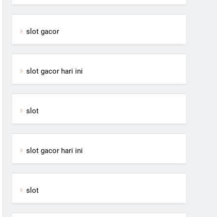
slot gacor
slot gacor hari ini
slot
slot gacor hari ini
slot