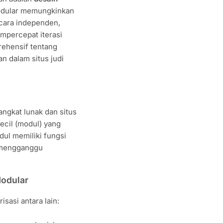
modular memungkinkan
ecara independen,
percepat iterasi
ehensif tentang
n dalam situs judi
gkat lunak dan situs
ecil (modul) yang
dul memiliki fungsi
a mengganggu
Modular
isasi antara lain: