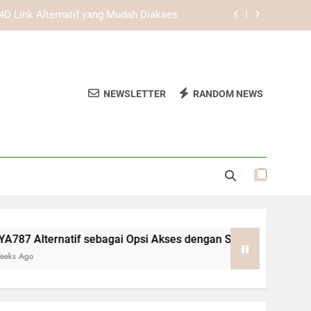
 Link Alternatif yang Mudah Diakses
i Akses dengan Sistem yang Responsif
r Akses yang Mudah Dipahami Pengguna
NEWSLETTER
RANDOM NEWS
ink Alternatif dengan Lebih Praktis
 Link Alternatif yang Mudah Diakses
ntuk Melengkapi Gaya Anda.
i Akses dengan Sistem yang Responsif
r Akses yang Mudah Dipahami Pengguna
atif sebagai Opsi Akses dengan Sistem yang Responsif