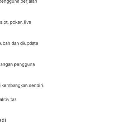
 pengguna berjalan
lot, poker, live
ubah dan diupdate
euangan pengguna
 dikembangkan sendiri.
aktivitas
udi