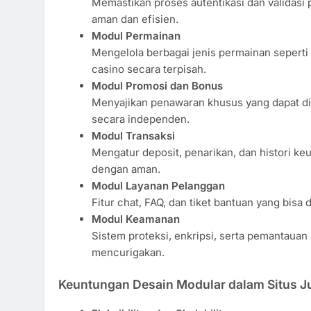
Memastikan proses autentikasi dan validasi
aman dan efisien.
Modul Permainan
Mengelola berbagai jenis permainan seperti s
casino secara terpisah.
Modul Promosi dan Bonus
Menyajikan penawaran khusus yang dapat di
secara independen.
Modul Transaksi
Mengatur deposit, penarikan, dan histori k
dengan aman.
Modul Layanan Pelanggan
Fitur chat, FAQ, dan tiket bantuan yang bisa
Modul Keamanan
Sistem proteksi, enkripsi, serta pemantauan 
mencurigakan.
Keuntungan Desain Modular dalam Situs J