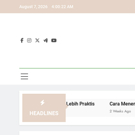
Skip
August 7, 2026
4:00:23 AM
to
content
Mer
Dapatkan 
ternatif dengan Lebih Praktis
Cara Menemukan LEBAH4
2 Weeks Ago
HEADLINES