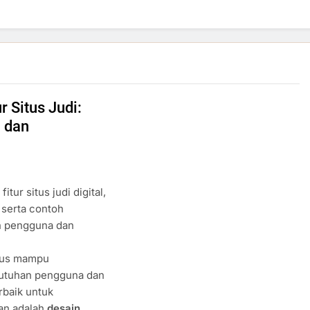
 Situs Judi:
n dan
ur situs judi digital,
 serta contoh
n pengguna dan
arus mampu
butuhan pengguna dan
rbaik untuk
an adalah
desain