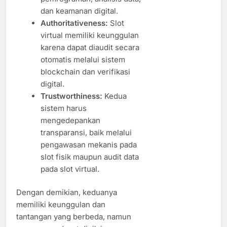
dan keamanan digital.
Authoritativeness:
Slot
virtual memiliki keunggulan
karena dapat diaudit secara
otomatis melalui sistem
blockchain dan verifikasi
digital.
Trustworthiness:
Kedua
sistem harus
mengedepankan
transparansi, baik melalui
pengawasan mekanis pada
slot fisik maupun audit data
pada slot virtual.
Dengan demikian, keduanya
memiliki keunggulan dan
tantangan yang berbeda, namun