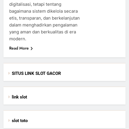
digitalisasi, tetapi tentang
bagaimana sistem dikelola secara
etis, transparan, dan berkelanjutan
dalam menghadirkan pengalaman
yang aman dan berkualitas di era
modern.
Read More
SITUS LINK SLOT GACOR
link slot
slot toto