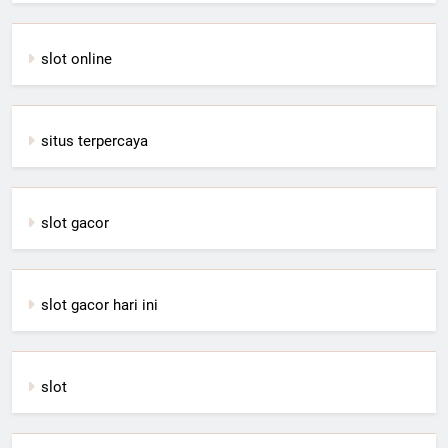
slot online
situs terpercaya
slot gacor
slot gacor hari ini
slot