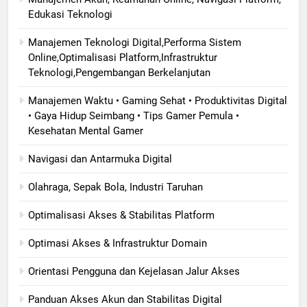
Edukasi Teknologi
Manajemen Teknologi Digital,Performa Sistem
Online,Optimalisasi Platform,Infrastruktur
Teknologi,Pengembangan Berkelanjutan
Manajemen Waktu • Gaming Sehat • Produktivitas Digital
• Gaya Hidup Seimbang • Tips Gamer Pemula •
Kesehatan Mental Gamer
Navigasi dan Antarmuka Digital
Olahraga, Sepak Bola, Industri Taruhan
Optimalisasi Akses & Stabilitas Platform
Optimasi Akses & Infrastruktur Domain
Orientasi Pengguna dan Kejelasan Jalur Akses
Panduan Akses Akun dan Stabilitas Digital