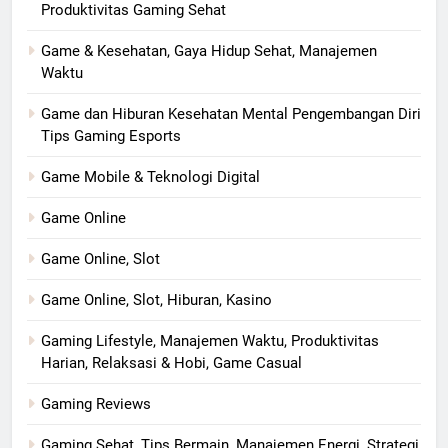
Produktivitas Gaming Sehat
Game & Kesehatan, Gaya Hidup Sehat, Manajemen
Waktu
Game dan Hiburan Kesehatan Mental Pengembangan Diri
Tips Gaming Esports
Game Mobile & Teknologi Digital
Game Online
Game Online, Slot
Game Online, Slot, Hiburan, Kasino
Gaming Lifestyle, Manajemen Waktu, Produktivitas
Harian, Relaksasi & Hobi, Game Casual
Gaming Reviews
Gaming Sehat, Tips Bermain, Manajemen Energi, Strategi