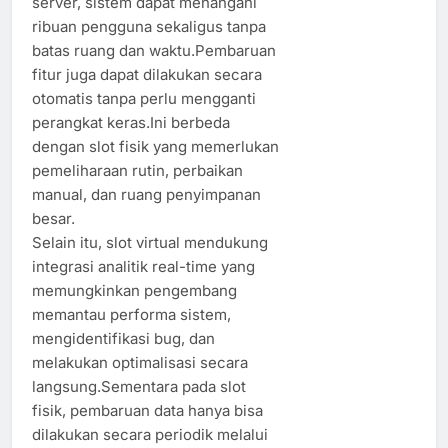
server, sistem dapat menangani
ribuan pengguna sekaligus tanpa
batas ruang dan waktu.Pembaruan
fitur juga dapat dilakukan secara
otomatis tanpa perlu mengganti
perangkat keras.Ini berbeda
dengan slot fisik yang memerlukan
pemeliharaan rutin, perbaikan
manual, dan ruang penyimpanan
besar.
Selain itu, slot virtual mendukung
integrasi analitik real-time yang
memungkinkan pengembang
memantau performa sistem,
mengidentifikasi bug, dan
melakukan optimalisasi secara
langsung.Sementara pada slot
fisik, pembaruan data hanya bisa
dilakukan secara periodik melalui