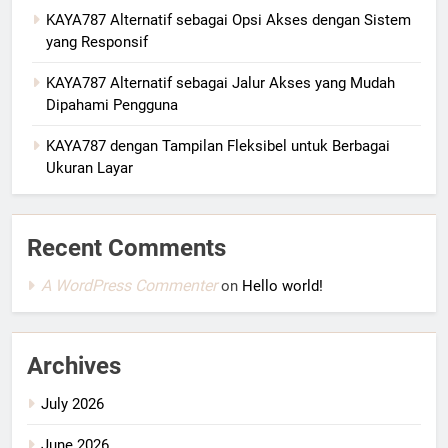
KAYA787 Alternatif sebagai Opsi Akses dengan Sistem
yang Responsif
KAYA787 Alternatif sebagai Jalur Akses yang Mudah
Dipahami Pengguna
KAYA787 dengan Tampilan Fleksibel untuk Berbagai
Ukuran Layar
Recent Comments
A WordPress Commenter
on
Hello world!
Archives
July 2026
June 2026