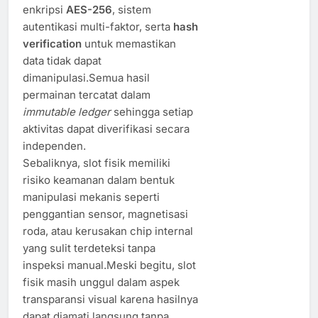
enkripsi
AES-256
, sistem
autentikasi multi-faktor, serta
hash
verification
untuk memastikan
data tidak dapat
dimanipulasi.Semua hasil
permainan tercatat dalam
immutable ledger
sehingga setiap
aktivitas dapat diverifikasi secara
independen.
Sebaliknya, slot fisik memiliki
risiko keamanan dalam bentuk
manipulasi mekanis seperti
penggantian sensor, magnetisasi
roda, atau kerusakan chip internal
yang sulit terdeteksi tanpa
inspeksi manual.Meski begitu, slot
fisik masih unggul dalam aspek
transparansi visual karena hasilnya
dapat diamati langsung tanpa