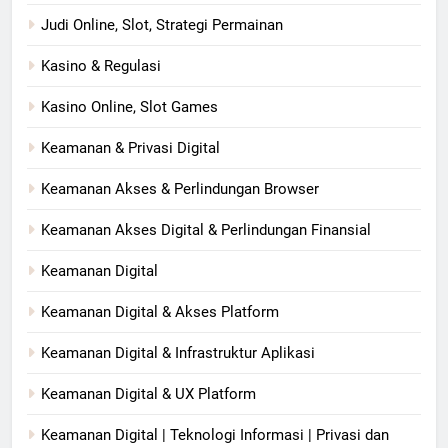
Judi Online, Slot, Strategi Permainan
Kasino & Regulasi
Kasino Online, Slot Games
Keamanan & Privasi Digital
Keamanan Akses & Perlindungan Browser
Keamanan Akses Digital & Perlindungan Finansial
Keamanan Digital
Keamanan Digital & Akses Platform
Keamanan Digital & Infrastruktur Aplikasi
Keamanan Digital & UX Platform
Keamanan Digital | Teknologi Informasi | Privasi dan