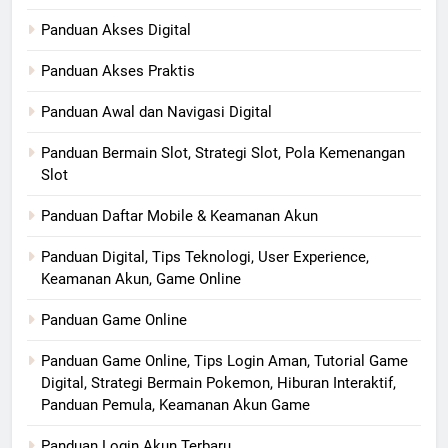
Panduan Akses Digital
Panduan Akses Praktis
Panduan Awal dan Navigasi Digital
Panduan Bermain Slot, Strategi Slot, Pola Kemenangan
Slot
Panduan Daftar Mobile & Keamanan Akun
Panduan Digital, Tips Teknologi, User Experience,
Keamanan Akun, Game Online
Panduan Game Online
Panduan Game Online, Tips Login Aman, Tutorial Game
Digital, Strategi Bermain Pokemon, Hiburan Interaktif,
Panduan Pemula, Keamanan Akun Game
Panduan Login Akun Terbaru