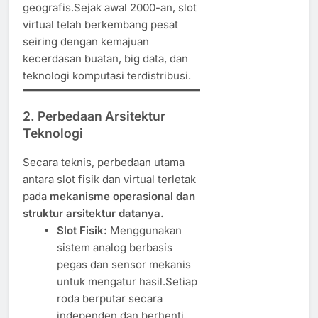
geografis.Sejak awal 2000-an, slot
virtual telah berkembang pesat
seiring dengan kemajuan
kecerdasan buatan, big data, dan
teknologi komputasi terdistribusi.
2. Perbedaan Arsitektur
Teknologi
Secara teknis, perbedaan utama
antara slot fisik dan virtual terletak
pada
mekanisme operasional dan
struktur arsitektur datanya.
Slot Fisik:
Menggunakan
sistem analog berbasis
pegas dan sensor mekanis
untuk mengatur hasil.Setiap
roda berputar secara
independen dan berhenti