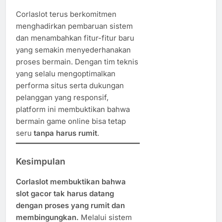
Corlaslot terus berkomitmen
menghadirkan pembaruan sistem
dan menambahkan fitur-fitur baru
yang semakin menyederhanakan
proses bermain. Dengan tim teknis
yang selalu mengoptimalkan
performa situs serta dukungan
pelanggan yang responsif,
platform ini membuktikan bahwa
bermain game online bisa tetap
seru
tanpa harus rumit
.
Kesimpulan
Corlaslot membuktikan bahwa
slot gacor tak harus datang
dengan proses yang rumit dan
membingungkan.
Melalui sistem