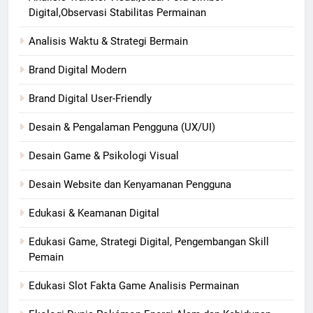
Digital,Observasi Stabilitas Permainan
Analisis Waktu & Strategi Bermain
Brand Digital Modern
Brand Digital User-Friendly
Desain & Pengalaman Pengguna (UX/UI)
Desain Game & Psikologi Visual
Desain Website dan Kenyamanan Pengguna
Edukasi & Keamanan Digital
Edukasi Game, Strategi Digital, Pengembangan Skill
Pemain
Edukasi Slot Fakta Game Analisis Permainan