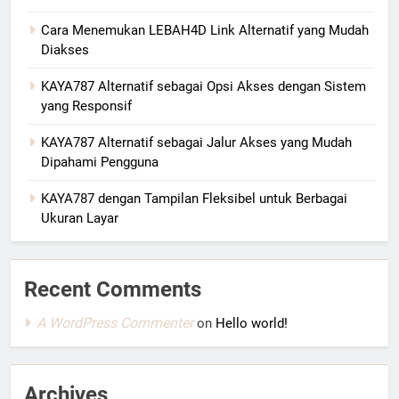
Cara Menemukan LEBAH4D Link Alternatif yang Mudah
Diakses
KAYA787 Alternatif sebagai Opsi Akses dengan Sistem
yang Responsif
KAYA787 Alternatif sebagai Jalur Akses yang Mudah
Dipahami Pengguna
KAYA787 dengan Tampilan Fleksibel untuk Berbagai
Ukuran Layar
Recent Comments
A WordPress Commenter
on
Hello world!
Archives