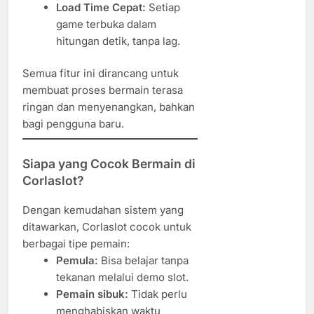
Load Time Cepat:
Setiap
game terbuka dalam
hitungan detik, tanpa lag.
Semua fitur ini dirancang untuk
membuat proses bermain terasa
ringan dan menyenangkan, bahkan
bagi pengguna baru.
Siapa yang Cocok Bermain di
Corlaslot?
Dengan kemudahan sistem yang
ditawarkan, Corlaslot cocok untuk
berbagai tipe pemain:
Pemula:
Bisa belajar tanpa
tekanan melalui demo slot.
Pemain sibuk:
Tidak perlu
menghabiskan waktu