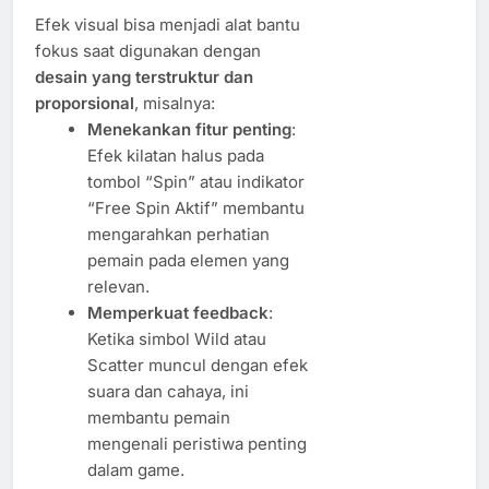
Efek visual bisa menjadi alat bantu
fokus saat digunakan dengan
desain yang terstruktur dan
proporsional
, misalnya:
Menekankan fitur penting
:
Efek kilatan halus pada
tombol “Spin” atau indikator
“Free Spin Aktif” membantu
mengarahkan perhatian
pemain pada elemen yang
relevan.
Memperkuat feedback
:
Ketika simbol Wild atau
Scatter muncul dengan efek
suara dan cahaya, ini
membantu pemain
mengenali peristiwa penting
dalam game.