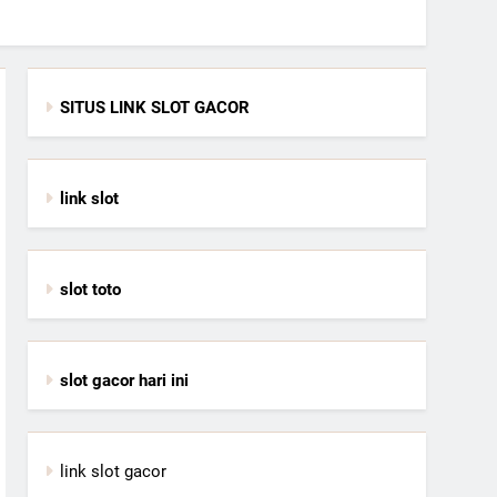
SITUS LINK SLOT GACOR
link slot
slot toto
slot gacor hari ini
link slot gacor