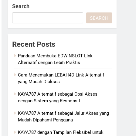
Search
SEARCH
Recent Posts
Panduan Membuka EDWINSLOT Link
Alternatif dengan Lebih Praktis
Cara Menemukan LEBAH4D Link Alternatif
yang Mudah Diakses
KAYA787 Alternatif sebagai Opsi Akses
dengan Sistem yang Responsif
KAYA787 Alternatif sebagai Jalur Akses yang
Mudah Dipahami Pengguna
KAYA787 dengan Tampilan Fleksibel untuk