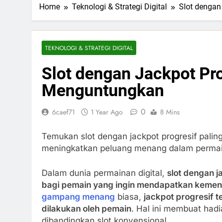
Home
Teknologi & Strategi Digital
Slot dengan
TEKNOLOGI & STRATEGI DIGITAL
Slot dengan Jackpot Pro
Menguntungkan
0
6caef71
1 Year Ago
8 Mins
Temukan slot dengan jackpot progresif palin
meningkatkan peluang menang dalam permai
Dalam dunia permainan digital,
slot dengan j
bagi pemain yang ingin mendapatkan keme
gampang menang
biasa,
jackpot progresif 
dilakukan oleh pemain
. Hal ini membuat hadi
dibandingkan slot konvensional.