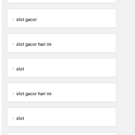
slot gacor
slot gacor hari ini
slot
slot gacor hari ini
slot