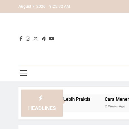
Skip
August 7, 2026
9:25:33 AM
to
content
Mer
Dapatkan 
rnatif dengan Lebih Praktis
Cara Menemukan LEBAH4D 
2 Weeks Ago
HEADLINES