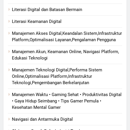
Literasi Digital dan Batasan Bermain
Literasi Keamanan Digital
Manajemen Akses Digital,Keandalan Sistem,Infrastruktur
Platform,Optimalisasi Layanan,Pengalaman Pengguna
Manajemen Akun, Keamanan Online, Navigasi Platform,
Edukasi Teknologi
Manajemen Teknologi Digital,Performa Sistem
Online,Optimalisasi Platform,Infrastruktur
Teknologi,Pengembangan Berkelanjutan
Manajemen Waktu • Gaming Sehat • Produktivitas Digital
• Gaya Hidup Seimbang • Tips Gamer Pemula •
Kesehatan Mental Gamer
Navigasi dan Antarmuka Digital