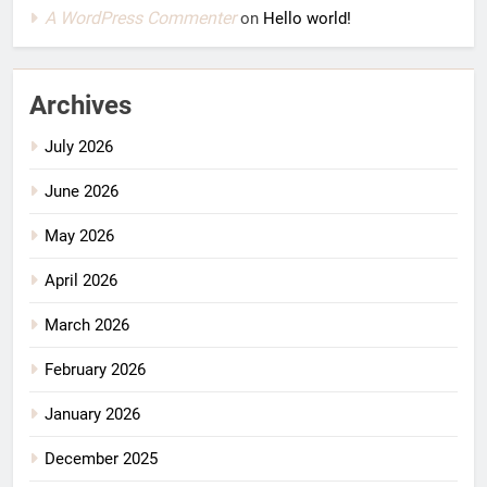
A WordPress Commenter
on
Hello world!
Archives
July 2026
June 2026
May 2026
April 2026
March 2026
February 2026
January 2026
December 2025