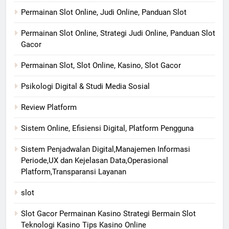
Permainan Slot Online, Judi Online, Panduan Slot
Permainan Slot Online, Strategi Judi Online, Panduan Slot
Gacor
Permainan Slot, Slot Online, Kasino, Slot Gacor
Psikologi Digital & Studi Media Sosial
Review Platform
Sistem Online, Efisiensi Digital, Platform Pengguna
Sistem Penjadwalan Digital,Manajemen Informasi
Periode,UX dan Kejelasan Data,Operasional
Platform,Transparansi Layanan
slot
Slot Gacor Permainan Kasino Strategi Bermain Slot
Teknologi Kasino Tips Kasino Online