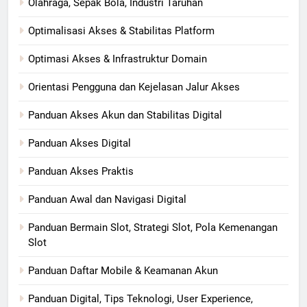
Olahraga, Sepak Bola, Industri Taruhan
Optimalisasi Akses & Stabilitas Platform
Optimasi Akses & Infrastruktur Domain
Orientasi Pengguna dan Kejelasan Jalur Akses
Panduan Akses Akun dan Stabilitas Digital
Panduan Akses Digital
Panduan Akses Praktis
Panduan Awal dan Navigasi Digital
Panduan Bermain Slot, Strategi Slot, Pola Kemenangan
Slot
Panduan Daftar Mobile & Keamanan Akun
Panduan Digital, Tips Teknologi, User Experience,