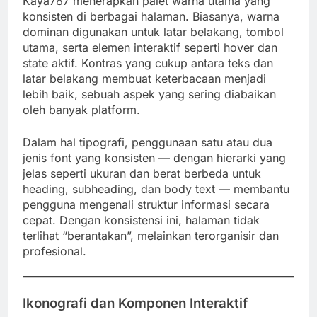
Kaya787 menerapkan palet warna utama yang
konsisten di berbagai halaman. Biasanya, warna
dominan digunakan untuk latar belakang, tombol
utama, serta elemen interaktif seperti hover dan
state aktif. Kontras yang cukup antara teks dan
latar belakang membuat keterbacaan menjadi
lebih baik, sebuah aspek yang sering diabaikan
oleh banyak platform.
Dalam hal tipografi, penggunaan satu atau dua
jenis font yang konsisten — dengan hierarki yang
jelas seperti ukuran dan berat berbeda untuk
heading, subheading, dan body text — membantu
pengguna mengenali struktur informasi secara
cepat. Dengan konsistensi ini, halaman tidak
terlihat “berantakan”, melainkan terorganisir dan
profesional.
Ikonografi dan Komponen Interaktif