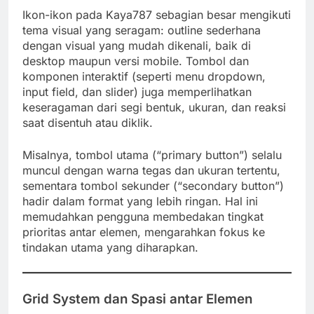
Ikon-ikon pada Kaya787 sebagian besar mengikuti
tema visual yang seragam: outline sederhana
dengan visual yang mudah dikenali, baik di
desktop maupun versi mobile. Tombol dan
komponen interaktif (seperti menu dropdown,
input field, dan slider) juga memperlihatkan
keseragaman dari segi bentuk, ukuran, dan reaksi
saat disentuh atau diklik.
Misalnya, tombol utama (“primary button”) selalu
muncul dengan warna tegas dan ukuran tertentu,
sementara tombol sekunder (“secondary button”)
hadir dalam format yang lebih ringan. Hal ini
memudahkan pengguna membedakan tingkat
prioritas antar elemen, mengarahkan fokus ke
tindakan utama yang diharapkan.
Grid System dan Spasi antar Elemen