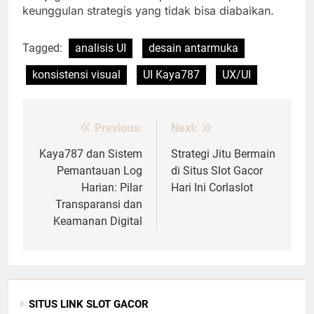
keunggulan strategis yang tidak bisa diabaikan.
Tagged:
analisis UI
desain antarmuka
konsistensi visual
UI Kaya787
UX/UI
Previous:
Next:
Post
navigation
Kaya787 dan Sistem
Strategi Jitu Bermain
Pemantauan Log
di Situs Slot Gacor
Harian: Pilar
Hari Ini Corlaslot
Transparansi dan
Keamanan Digital
SITUS LINK SLOT GACOR