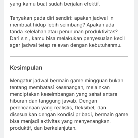
yang kamu buat sudah berjalan efektif.
Tanyakan pada diri sendiri: apakah jadwal ini
membuat hidup lebih seimbang? Apakah ada
tanda kelelahan atau penurunan produktivitas?
Dari sini, kamu bisa melakukan penyesuaian kecil
agar jadwal tetap relevan dengan kebutuhanmu.
Kesimpulan
Mengatur jadwal bermain game mingguan bukan
tentang membatasi kesenangan, melainkan
menciptakan keseimbangan yang sehat antara
hiburan dan tanggung jawab. Dengan
perencanaan yang realistis, fleksibel, dan
disesuaikan dengan kondisi pribadi, bermain game
bisa menjadi aktivitas yang menyenangkan,
produktif, dan berkelanjutan.