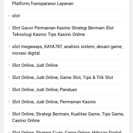
Platform,Transparansi Layanan
slot
Slot Gacor Permainan Kasino Strategi Bermain Slot
Teknologi Kasino Tips Kasino Online
slot megaways, KAYA787, analisis sistem, desain game,
inovasi digital
Slot Online, Judi Online
Slot Online, Judi Online, Game Slot, Tips & Trik Slot
Slot Online, Judi Online, Panduan
Slot Online, Judi Online, Permainan Kasino
Slot Online, Strategi Bermain, Kualitas Game, Tips Game,
Casino Online
Slot Online, Strategi Cuan, Game Online, Hiburan Digital,