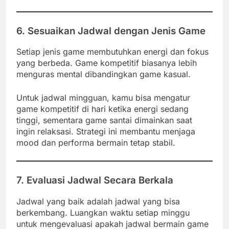
6. Sesuaikan Jadwal dengan Jenis Game
Setiap jenis game membutuhkan energi dan fokus
yang berbeda. Game kompetitif biasanya lebih
menguras mental dibandingkan game kasual.
Untuk jadwal mingguan, kamu bisa mengatur
game kompetitif di hari ketika energi sedang
tinggi, sementara game santai dimainkan saat
ingin relaksasi. Strategi ini membantu menjaga
mood dan performa bermain tetap stabil.
7. Evaluasi Jadwal Secara Berkala
Jadwal yang baik adalah jadwal yang bisa
berkembang. Luangkan waktu setiap minggu
untuk mengevaluasi apakah jadwal bermain game