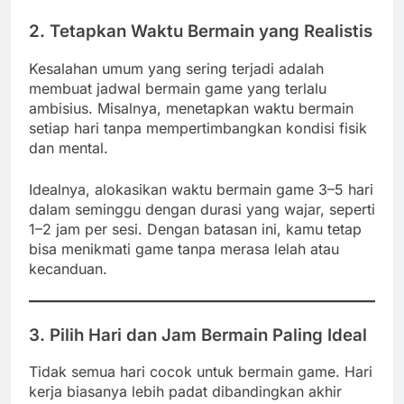
2. Tetapkan Waktu Bermain yang Realistis
Kesalahan umum yang sering terjadi adalah
membuat jadwal bermain game yang terlalu
ambisius. Misalnya, menetapkan waktu bermain
setiap hari tanpa mempertimbangkan kondisi fisik
dan mental.
Idealnya, alokasikan waktu bermain game 3–5 hari
dalam seminggu dengan durasi yang wajar, seperti
1–2 jam per sesi. Dengan batasan ini, kamu tetap
bisa menikmati game tanpa merasa lelah atau
kecanduan.
3. Pilih Hari dan Jam Bermain Paling Ideal
Tidak semua hari cocok untuk bermain game. Hari
kerja biasanya lebih padat dibandingkan akhir