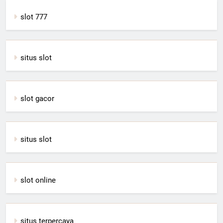
slot 777
situs slot
slot gacor
situs slot
slot online
situs terpercaya