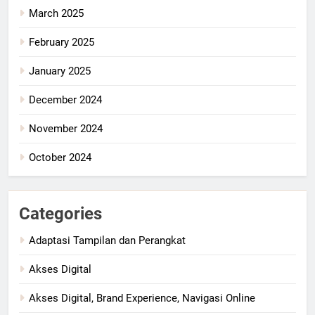
March 2025
February 2025
January 2025
December 2024
November 2024
October 2024
Categories
Adaptasi Tampilan dan Perangkat
Akses Digital
Akses Digital, Brand Experience, Navigasi Online