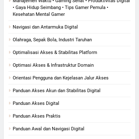
Manajemen Waktu • Gaming Sehat • Produktivitas Digital
• Gaya Hidup Seimbang • Tips Gamer Pemula •
Kesehatan Mental Gamer
Navigasi dan Antarmuka Digital
Olahraga, Sepak Bola, Industri Taruhan
Optimalisasi Akses & Stabilitas Platform
Optimasi Akses & Infrastruktur Domain
Orientasi Pengguna dan Kejelasan Jalur Akses
Panduan Akses Akun dan Stabilitas Digital
Panduan Akses Digital
Panduan Akses Praktis
Panduan Awal dan Navigasi Digital