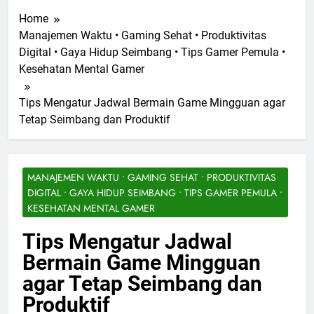
Home
Manajemen Waktu • Gaming Sehat • Produktivitas
Digital • Gaya Hidup Seimbang • Tips Gamer Pemula •
Kesehatan Mental Gamer
Tips Mengatur Jadwal Bermain Game Mingguan agar
Tetap Seimbang dan Produktif
MANAJEMEN WAKTU • GAMING SEHAT • PRODUKTIVITAS
DIGITAL • GAYA HIDUP SEIMBANG • TIPS GAMER PEMULA •
KESEHATAN MENTAL GAMER
Tips Mengatur Jadwal
Bermain Game Mingguan
agar Tetap Seimbang dan
Produktif