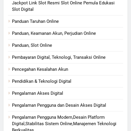
Jackpot Link Slot Resmi Slot Online Pemula Edukasi
Slot Digital
Panduan Taruhan Online
Panduan, Keamanan Akun, Perjudian Online
Panduan, Slot Online
Pembayaran Digital, Teknologi, Transaksi Online
Pencegahan Kesalahan Akun
Pendidikan & Teknologi Digital
Pengalaman Akses Digital
Pengalaman Pengguna dan Desain Akses Digital
Pengalaman Pengguna Modern,Desain Platform
Digital,Stabilitas Sistem Online,Manajemen Teknologi
Berkualitas