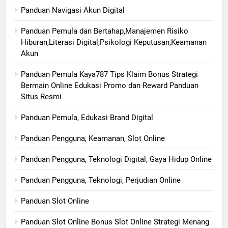
Panduan Navigasi Akun Digital
Panduan Pemula dan Bertahap,Manajemen Risiko
Hiburan,Literasi Digital,Psikologi Keputusan,Keamanan
Akun
Panduan Pemula Kaya787 Tips Klaim Bonus Strategi
Bermain Online Edukasi Promo dan Reward Panduan
Situs Resmi
Panduan Pemula, Edukasi Brand Digital
Panduan Pengguna, Keamanan, Slot Online
Panduan Pengguna, Teknologi Digital, Gaya Hidup Online
Panduan Pengguna, Teknologi, Perjudian Online
Panduan Slot Online
Panduan Slot Online Bonus Slot Online Strategi Menang