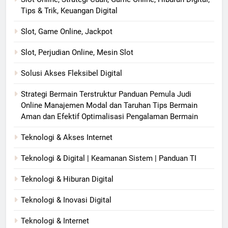
Tips & Trik, Keuangan Digital
Slot, Game Online, Jackpot
Slot, Perjudian Online, Mesin Slot
Solusi Akses Fleksibel Digital
Strategi Bermain Terstruktur Panduan Pemula Judi
Online Manajemen Modal dan Taruhan Tips Bermain
Aman dan Efektif Optimalisasi Pengalaman Bermain
Teknologi & Akses Internet
Teknologi & Digital | Keamanan Sistem | Panduan TI
Teknologi & Hiburan Digital
Teknologi & Inovasi Digital
Teknologi & Internet