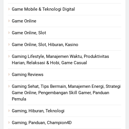
Game Mobile & Teknologi Digital
Game Online
Game Online, Slot
Game Online, Slot, Hiburan, Kasino
Gaming Lifestyle, Manajemen Waktu, Produktivitas
Harian, Relaksasi & Hobi, Game Casual
Gaming Reviews
Gaming Sehat, Tips Bermain, Manajemen Energi, Strategi
Game Online, Pengembangan Skill Gamer, Panduan
Pemula
Gaming, Hiburan, Teknologi
Gaming, Panduan, Champion4D