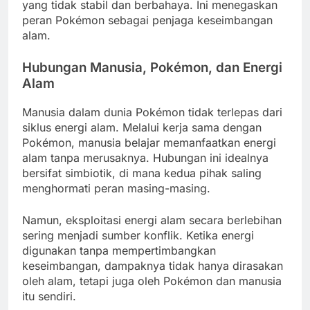
yang tidak stabil dan berbahaya. Ini menegaskan
peran Pokémon sebagai penjaga keseimbangan
alam.
Hubungan Manusia, Pokémon, dan Energi
Alam
Manusia dalam dunia Pokémon tidak terlepas dari
siklus energi alam. Melalui kerja sama dengan
Pokémon, manusia belajar memanfaatkan energi
alam tanpa merusaknya. Hubungan ini idealnya
bersifat simbiotik, di mana kedua pihak saling
menghormati peran masing-masing.
Namun, eksploitasi energi alam secara berlebihan
sering menjadi sumber konflik. Ketika energi
digunakan tanpa mempertimbangkan
keseimbangan, dampaknya tidak hanya dirasakan
oleh alam, tetapi juga oleh Pokémon dan manusia
itu sendiri.