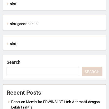
slot
slot gacor hari ini
slot
Search
SEARCH
Recent Posts
Panduan Membuka EDWINSLOT Link Alternatif dengan
Lebih Praktis