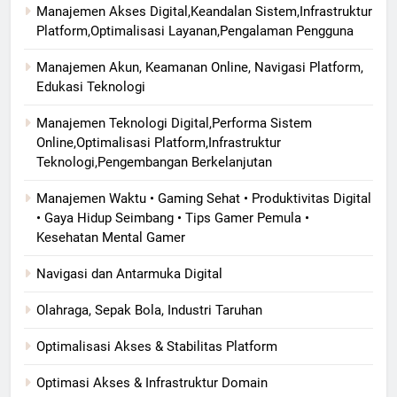
Manajemen Akses Digital,Keandalan Sistem,Infrastruktur
Platform,Optimalisasi Layanan,Pengalaman Pengguna
Manajemen Akun, Keamanan Online, Navigasi Platform,
Edukasi Teknologi
Manajemen Teknologi Digital,Performa Sistem
Online,Optimalisasi Platform,Infrastruktur
Teknologi,Pengembangan Berkelanjutan
Manajemen Waktu • Gaming Sehat • Produktivitas Digital
• Gaya Hidup Seimbang • Tips Gamer Pemula •
Kesehatan Mental Gamer
Navigasi dan Antarmuka Digital
Olahraga, Sepak Bola, Industri Taruhan
Optimalisasi Akses & Stabilitas Platform
Optimasi Akses & Infrastruktur Domain