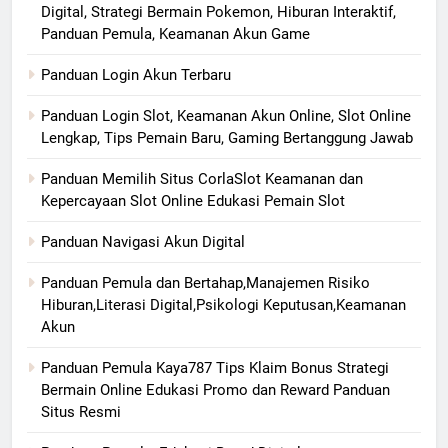
Digital, Strategi Bermain Pokemon, Hiburan Interaktif,
Panduan Pemula, Keamanan Akun Game
Panduan Login Akun Terbaru
Panduan Login Slot, Keamanan Akun Online, Slot Online
Lengkap, Tips Pemain Baru, Gaming Bertanggung Jawab
Panduan Memilih Situs CorlaSlot Keamanan dan
Kepercayaan Slot Online Edukasi Pemain Slot
Panduan Navigasi Akun Digital
Panduan Pemula dan Bertahap,Manajemen Risiko
Hiburan,Literasi Digital,Psikologi Keputusan,Keamanan
Akun
Panduan Pemula Kaya787 Tips Klaim Bonus Strategi
Bermain Online Edukasi Promo dan Reward Panduan
Situs Resmi