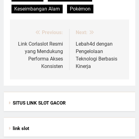
Keseimbangan Alam
Pokémon
Previous:
Next:
Post
navigation
Link Corlaslot Resmi
Lebah4d dengan
yang Mendukung
Pengelolaan
Performa Akses
Teknologi Berbasis
Konsisten
Kinerja
SITUS LINK SLOT GACOR
link slot