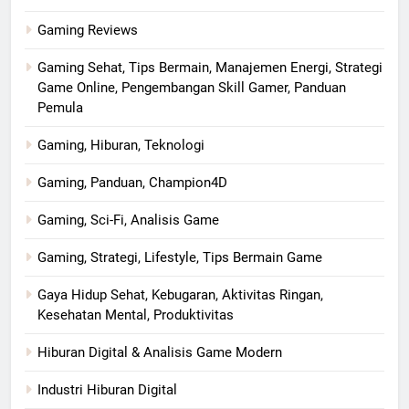
Gaming Reviews
Gaming Sehat, Tips Bermain, Manajemen Energi, Strategi
Game Online, Pengembangan Skill Gamer, Panduan
Pemula
Gaming, Hiburan, Teknologi
Gaming, Panduan, Champion4D
Gaming, Sci-Fi, Analisis Game
Gaming, Strategi, Lifestyle, Tips Bermain Game
Gaya Hidup Sehat, Kebugaran, Aktivitas Ringan,
Kesehatan Mental, Produktivitas
Hiburan Digital & Analisis Game Modern
Industri Hiburan Digital