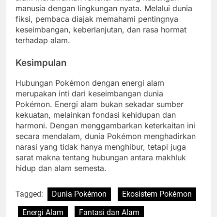
manusia dengan lingkungan nyata. Melalui dunia
fiksi, pembaca diajak memahami pentingnya
keseimbangan, keberlanjutan, dan rasa hormat
terhadap alam.
Kesimpulan
Hubungan Pokémon dengan energi alam
merupakan inti dari keseimbangan dunia
Pokémon. Energi alam bukan sekadar sumber
kekuatan, melainkan fondasi kehidupan dan
harmoni. Dengan menggambarkan keterkaitan ini
secara mendalam, dunia Pokémon menghadirkan
narasi yang tidak hanya menghibur, tetapi juga
sarat makna tentang hubungan antara makhluk
hidup dan alam semesta.
Tagged:
Dunia Pokémon
Ekosistem Pokémon
Energi Alam
Fantasi dan Alam