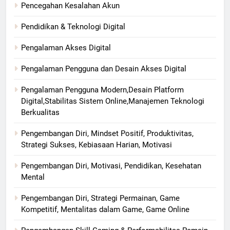
Pencegahan Kesalahan Akun
Pendidikan & Teknologi Digital
Pengalaman Akses Digital
Pengalaman Pengguna dan Desain Akses Digital
Pengalaman Pengguna Modern,Desain Platform
Digital,Stabilitas Sistem Online,Manajemen Teknologi
Berkualitas
Pengembangan Diri, Mindset Positif, Produktivitas,
Strategi Sukses, Kebiasaan Harian, Motivasi
Pengembangan Diri, Motivasi, Pendidikan, Kesehatan
Mental
Pengembangan Diri, Strategi Permainan, Game
Kompetitif, Mentalitas dalam Game, Game Online