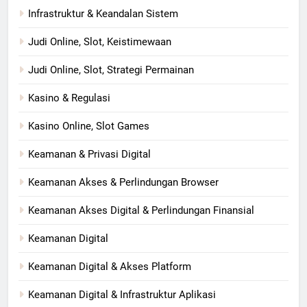
Infrastruktur & Keandalan Sistem
Judi Online, Slot, Keistimewaan
Judi Online, Slot, Strategi Permainan
Kasino & Regulasi
Kasino Online, Slot Games
Keamanan & Privasi Digital
Keamanan Akses & Perlindungan Browser
Keamanan Akses Digital & Perlindungan Finansial
Keamanan Digital
Keamanan Digital & Akses Platform
Keamanan Digital & Infrastruktur Aplikasi